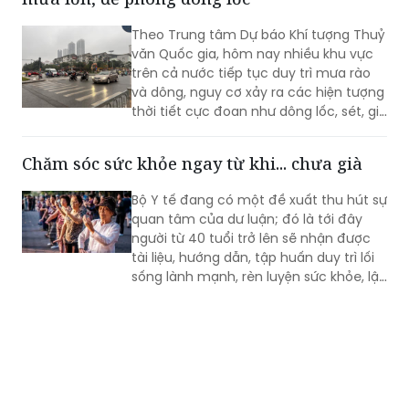
Theo Trung tâm Dự báo Khí tượng Thuỷ
văn Quốc gia, hôm nay nhiều khu vực
trên cả nước tiếp tục duy trì mưa rào
và dông, nguy cơ xảy ra các hiện tượng
thời tiết cực đoan như dông lốc, sét, gió
giật mạnh.
Chăm sóc sức khỏe ngay từ khi... chưa già
Bộ Y tế đang có một đề xuất thu hút sự
quan tâm của dư luận; đó là tới đây
người từ 40 tuổi trở lên sẽ nhận được
tài liệu, hướng dẫn, tập huấn duy trì lối
sống lành mạnh, rèn luyện sức khỏe, lập
kế hoạch tài chính, lựa chọn việc làm
phù hợp với tuổi tác.