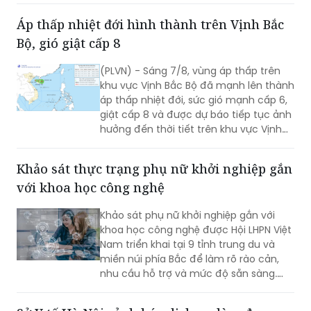
năng lực điều trị các bệnh lý lồng ngực
Áp thấp nhiệt đới hình thành trên Vịnh Bắc
ngay tại Nghệ An.
Bộ, gió giật cấp 8
(PLVN) - Sáng 7/8, vùng áp thấp trên
khu vực Vịnh Bắc Bộ đã mạnh lên thành
áp thấp nhiệt đới, sức gió mạnh cấp 6,
giật cấp 8 và được dự báo tiếp tục ảnh
hưởng đến thời tiết trên khu vực Vịnh
Bắc Bộ trong những giờ tới.
Khảo sát thực trạng phụ nữ khởi nghiệp gắn
với khoa học công nghệ
Khảo sát phụ nữ khởi nghiệp gắn với
khoa học công nghệ được Hội LHPN Việt
Nam triển khai tại 9 tỉnh trung du và
miền núi phía Bắc để làm rõ rào cản,
nhu cầu hỗ trợ và mức độ sẵn sàng.
Kết quả sẽ phục vụ Đề án 2415 giai
đoạn 2026-2035.