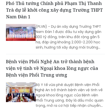
Phó Thủ tướng Chính phủ Phạm Thị Thanh
hạng mục chưa được đánh giá chuyên
Trà dự lễ khởi công xây dựng Trường THPT
sâu bằng máy móc, thiết bị chuyên
dụng. Sau nhiều lần đôn đốc và kết quả
Nam Đàn 1
kiểm định chậm so với yêu cầu, Công
ty TNHH MTV Đường sắt Hà Nội đã lập
(PLVN) - Dự án xây dựng Trường THPT
phương án rà soát, sửa chữa tại 12 nhà
Nam Đàn 1 được đầu tư xây dựng gần
ga với kinh phí dự toán hơn 1,1 tỷ đồng.
300 tỷ đồng, trên khu đất rộng gần 5
ha, đáp ứng khoảng 2.000-2.200 học
sinh, hướng tới xây dựng môi trường
học tập, rèn luyện toàn diện, nuôi
dưỡng tri thức, sáng tạo và những giá
Bệnh viện Phổi Nghệ An trở thành bệnh
trị nhân văn.
viện vệ tinh về Ngoại khoa lồng ngực của
Bệnh viện Phổi Trung ương
Bộ Y tế vừa phê duyệt Bệnh viện Phổi
Nghệ An trở thành bệnh viện vệ tinh về
Ngoại khoa lồng ngực của Bệnh viện
Phổi Trung ương. Đây là dấu mốc quan
trọng, mở ra cơ hội tiếp nhận chuyển
giao kỹ thuật chuyên sâu, nâng cao