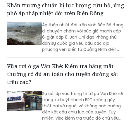
Khẩn trương chuẩn bị lực lượng cứu hộ, ứng
phó áp thấp nhiệt đới trên Biển Đông
Áp thấp nhiệt đới trên vịnh Bắc Bộ đang
di chuyển chậm với sức gió mạnh cấp
6, giật cấp 8. Ban Chỉ đạo Phòng thủ
dân sự quốc gia yêu cầu các địa
phương ven biển từ Quảng Ninh đến
Quảng Trị quản lý chặt tàu thuyền, chủ
động các phương án ứng phó và sẵn
Vữa rơi ở ga Văn Khê: Kiểm tra bằng mắt
sàng lực lượng, phương tiện cứu hộ, cứu
thường có đủ an toàn cho tuyến đường sắt
nạn...
trên cao?
Sự cố lớp vữa trang trí từ ga Văn Khê rơi
trúng xe buýt nhanh BRT không gây
thiệt hại về người và không ảnh hưởng
đến kết cấu chịu lực của tuyến. Tuy
nhiên, việc kiểm tra trước đó chủ yếu
được thực hiện trực quan, bằng mắt
thường theo chu kỳ, trong khi một số