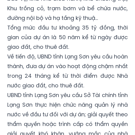
Khu trồng cỏ, trạm bơm và bể chứa nước,
đường nội bộ và hạ tầng kỹ thuậ...
Tổng mức đầu tư khoảng 35 tỷ đồng, thời
gian của dự án là 50 năm kể từ ngày được
giao đất, cho thuê đất.
Về tiến độ, UBND tỉnh Lạng Sơn yêu cầu hoàn
thành, đưa dự án vào hoạt động chậm nhất
trong 24 tháng kể từ thời điểm được Nhà
nước giao đất, cho thuê đất.
UBND tỉnh Lạng Sơn yêu cầu Sở Tài chính tỉnh
Lạng Sơn thực hiện chức năng quản lý nhà
nước về đầu tư đối với dự án; giải quyết theo
thẩm quyền hoặc trình cấp có thẩm quyền
giải quyết khó khăn, vướng mắc của nhà