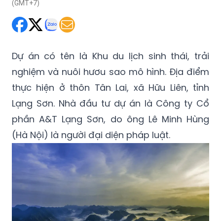
(GMT+7)
Dự án có tên là Khu du lịch sinh thái, trải
nghiệm và nuôi hươu sao mô hình. Địa điểm
thực hiện ở thôn Tân Lai, xã Hữu Liên, tỉnh
Lạng Sơn. Nhà đầu tư dự án là Công ty Cổ
phần A&T Lạng Sơn, do ông Lê Minh Hùng
(Hà Nội) là người đại diện pháp luật.