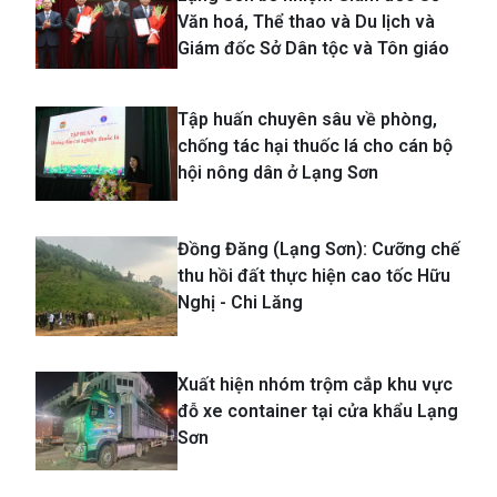
Văn hoá, Thể thao và Du lịch và
Giám đốc Sở Dân tộc và Tôn giáo
Tập huấn chuyên sâu về phòng,
chống tác hại thuốc lá cho cán bộ
hội nông dân ở Lạng Sơn
Đồng Đăng (Lạng Sơn): Cưỡng chế
thu hồi đất thực hiện cao tốc Hữu
Nghị - Chi Lăng
Xuất hiện nhóm trộm cắp khu vực
đỗ xe container tại cửa khẩu Lạng
Sơn