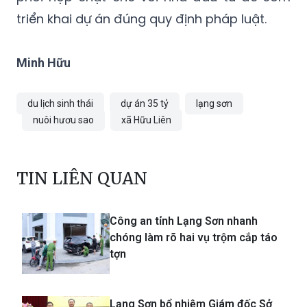
triển khai dự án đúng quy định pháp luật.
Minh Hữu
du lịch sinh thái
dự án 35 tỷ
lạng sơn
nuôi hươu sao
xã Hữu Liên
TIN LIÊN QUAN
Công an tỉnh Lạng Sơn nhanh
chóng làm rõ hai vụ trộm cắp táo
tợn
Lạng Sơn bổ nhiệm Giám đốc Sở