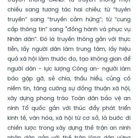
chiều sang tương tác hai chiều; từ “tuyên
truyền” sang “truyền cảm hứng”; từ “cung
cấp thông tin” sang "đồng hành và phục vụ
Nhân dân”. Đó là truyền thông gắn với thực
tiễn, lấy người dân làm trung tâm, lấy hiệu
quả xã hội làm thước đo, tạo không gian để
người dân - lực lượng Công an- người làm
báo gặp gỡ, sẻ chia, thấu hiểu, củng cố
niềm tin, tăng cường sự đồng thuận xã hội,
xây dựng phong trào Toàn dân bảo vệ an
ninh Tổ quốc gắn với thúc đẩy phát triển
kinh tế, văn hóa, xã hội từ cơ sở, là bước đi
chiến lược trong xây dựng thế trận an ninh
nhân dân gắn với thế trận lòng dân vững