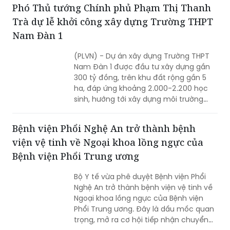
Phó Thủ tướng Chính phủ Phạm Thị Thanh
Trà dự lễ khởi công xây dựng Trường THPT
Nam Đàn 1
(PLVN) - Dự án xây dựng Trường THPT
Nam Đàn 1 được đầu tư xây dựng gần
300 tỷ đồng, trên khu đất rộng gần 5
ha, đáp ứng khoảng 2.000-2.200 học
sinh, hướng tới xây dựng môi trường
học tập, rèn luyện toàn diện, nuôi
dưỡng tri thức, sáng tạo và những giá
Bệnh viện Phổi Nghệ An trở thành bệnh
trị nhân văn.
viện vệ tinh về Ngoại khoa lồng ngực của
Bệnh viện Phổi Trung ương
Bộ Y tế vừa phê duyệt Bệnh viện Phổi
Nghệ An trở thành bệnh viện vệ tinh về
Ngoại khoa lồng ngực của Bệnh viện
Phổi Trung ương. Đây là dấu mốc quan
trọng, mở ra cơ hội tiếp nhận chuyển