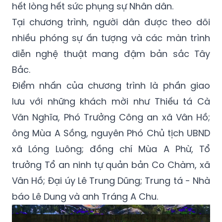
hết lòng hết sức phụng sự Nhân dân.
Tại chương trình, người dân được theo dõi
nhiều phóng sự ấn tượng và các màn trình
diễn nghệ thuật mang đậm bản sắc Tây
Bắc.
Điểm nhấn của chương trình là phần giao
lưu với những khách mời như Thiếu tá Cà
Văn Nghĩa, Phó Trưởng Công an xã Vân Hồ;
ông Mùa A Sồng, nguyên Phó Chủ tịch UBND
xã Lóng Luông; đồng chí Mùa A Phừ, Tổ
trưởng Tổ an ninh tự quản bản Co Chàm, xã
Vân Hồ; Đại úy Lê Trung Dũng; Trung tá - Nhà
báo Lê Dung và anh Tráng A Chu.