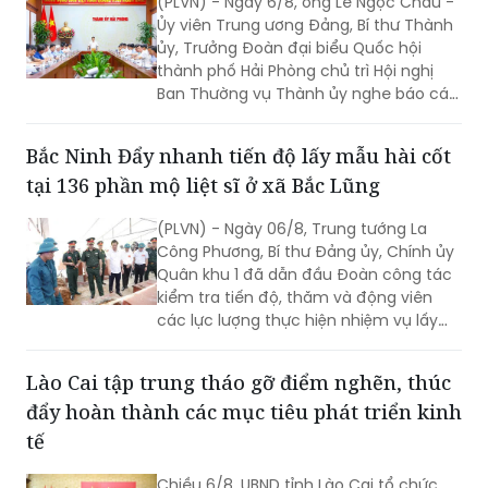
(PLVN) - Ngày 6/8, ông Lê Ngọc Châu -
Ủy viên Trung ương Đảng, Bí thư Thành
ủy, Trưởng Đoàn đại biểu Quốc hội
thành phố Hải Phòng chủ trì Hội nghị
Ban Thường vụ Thành ủy nghe báo cáo,
cho ý kiến về tiến độ triển khai, nội
dung phương án Quy hoạch chung
Bắc Ninh Đẩy nhanh tiến độ lấy mẫu hài cốt
thành phố Hải Phòng đến năm 2050,
tại 136 phần mộ liệt sĩ ở xã Bắc Lũng
tầm nhìn đến năm 2075.
(PLVN) - Ngày 06/8, Trung tướng La
Công Phương, Bí thư Đảng ủy, Chính ủy
Quân khu 1 đã dẫn đầu Đoàn công tác
kiểm tra tiến độ, thăm và động viên
các lực lượng thực hiện nhiệm vụ lấy
mẫu hài cốt liệt sĩ tại xã Bắc Lũng (Bắc
Ninh).
Lào Cai tập trung tháo gỡ điểm nghẽn, thúc
đẩy hoàn thành các mục tiêu phát triển kinh
tế
Chiều 6/8, UBND tỉnh Lào Cai tổ chức