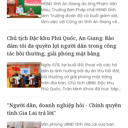
HĐND tỉnh An Giang do ông Phạm Văn
Màu, Trưởng Ban Pháp chế HĐND tỉnh
làm Trưởng đoàn đã có buổi giám sát,
làm việc với Công an tỉnh An Giang về
công tác cải cách hành chính, giải
quyết thủ tục hành chính trong lĩnh vực
Chủ tịch Đặc khu Phú Quốc, An Giang: Bảo
Công an, nhằm đánh giá kết quả thực
đảm tối đa quyền lợi người dân trong công
hiện, kịp thời ghi nhận những khó khăn,
vướng mắc và đề xuất các giải pháp
tác bồi thường, giải phóng mặt bằng
nâng cao chất lượng phục vụ Nhân
dân, cơ quan, tổ chức. Tiếp và làm việc
Ngày 6/8, tại buổi đối thoại với các hộ
với đoàn có Đại tá Huỳnh Thanh Lâm,
dân bị ảnh hưởng bởi dự án thu hồi đất,
Phó Giám đốc Công an tỉnh; cùng đại
bồi thường và giải phóng mặt bằng
diện lãnh đạo một số phòng nghiệp vụ
trên địa bàn, Chủ tịch UBND Đặc khu
Công an tỉnh.
Phú Quốc, Trần Minh Khoa đã trực tiếp
lắng nghe, giải đáp các kiến nghị của
người dân và đưa ra nhiều cam kết
"Người dân, doanh nghiệp hỏi - Chính quyền
nhằm bảo đảm tối đa quyền, lợi ích
tỉnh Gia Lai trả lời"
hợp pháp của bà con.
Văn phòng UBND tỉnh Gia Lai vừa ban