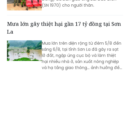
(SN 1970) cho người thân.
Mưa lớn gây thiệt hại gần 17 tỷ đồng tại Sơn
La
Mưa lớn trên diện rộng từ đêm 5/8 đến
sáng 6/8, tại tỉnh Sơn La đã gây ra sạt
lở đất, ngập úng cục bộ và làm thiệt
hại nhiều nhà ở, sản xuất nông nghiệp
và hạ tầng giao thông… ảnh hưởng đến
đời sống của nhân dân.