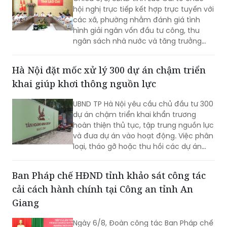
hội nghị trực tiếp kết hợp trực tuyến với
các xã, phường nhằm đánh giá tình
hình giải ngân vốn đầu tư công, thu
ngân sách nhà nước và tăng trưởng
kinh tế 7 tháng đầu năm; đồng thời đề
ra các giải pháp điều hành để hoàn
Hà Nội đặt mốc xử lý 300 dự án chậm triển
thành các mục tiêu phát triển kinh tế -
khai giúp khơi thông nguồn lực
xã hội năm 2026.
UBND TP Hà Nội yêu cầu chủ đầu tư 300
dự án chậm triển khai khẩn trương
hoàn thiện thủ tục, tập trung nguồn lực
và đưa dự án vào hoạt động. Việc phân
loại, tháo gỡ hoặc thu hồi các dự án
không còn khả năng triển khai được kỳ
vọng khơi thông nguồn lực đất đai, tạo
Ban Pháp chế HĐND tỉnh khảo sát công tác
dư địa phát triển cho thủ đô
cải cách hành chính tại Công an tỉnh An
Giang
Ngày 6/8, Đoàn công tác Ban Pháp chế