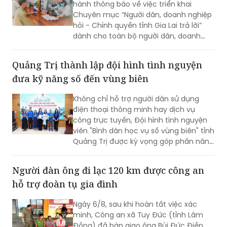
hành thông báo về việc triển khai
Chuyên mục “Người dân, doanh nghiệp
hỏi - Chính quyền tỉnh Gia Lai trả lời”
dành cho toàn bộ người dân, doanh
nghiệp, nhà đầu tư và các cơ quan,
đơn vị, địa phương trên địa bàn. Dự kiến
Quảng Trị thành lập đội hình tình nguyện
Chương trình sẽ được triển khai trong
đưa kỹ năng số đến vùng biên
tháng 8/2026.
Không chỉ hỗ trợ người dân sử dụng
điện thoại thông minh hay dịch vụ
công trực tuyến, Đội hình tình nguyện
viên "Bình dân học vụ số vùng biên" tỉnh
Quảng Trị được kỳ vọng góp phần nâng
cao kỹ năng số, đưa các nền tảng và
tiện ích số đến gần hơn với người dân
Người đàn ông đi lạc 120 km được công an
khu vực biên giới.
hỗ trợ đoàn tụ gia đình
Ngày 6/8, sau khi hoàn tất việc xác
minh, Công an xã Tuy Đức (tỉnh Lâm
Đồng) đã bàn giao ông Bùi Đức Điền