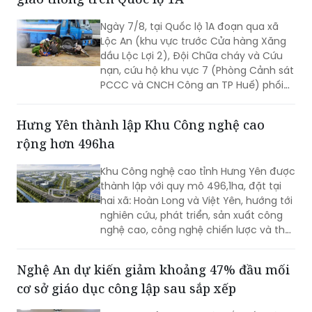
Ngày 7/8, tại Quốc lộ 1A đoạn qua xã
Lộc An (khu vực trước Cửa hàng Xăng
dầu Lộc Lợi 2), Đội Chữa cháy và Cứu
nạn, cứu hộ khu vực 7 (Phòng Cảnh sát
PCCC và CNCH Công an TP Huế) phối
hợp UBND xã Lộc An tổ chức thực tập
phương án cứu nạn, cứu hộ đối với tình
Hưng Yên thành lập Khu Công nghệ cao
huống tai nạn giao thông đường bộ có
rộng hơn 496ha
huy động nhiều lực lượng, phương tiện
tham gia.
Khu Công nghệ cao tỉnh Hưng Yên được
thành lập với quy mô 496,1ha, đặt tại
hai xã: Hoàn Long và Việt Yên, hướng tới
nghiên cứu, phát triển, sản xuất công
nghệ cao, công nghệ chiến lược và thu
hút các nguồn lực đầu tư vào lĩnh vực
khoa học, công nghệ.
Nghệ An dự kiến giảm khoảng 47% đầu mối
cơ sở giáo dục công lập sau sắp xếp