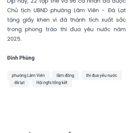
Dịp này, 22 tập thể và 96 cá nhân đã được
Chủ tịch UBND phường Lâm Viên - Đà Lạt
tặng giấy khen vì đã thành tích xuất sắc
trong phong trào thi đua yêu nước năm
2025.
Đình Phùng
phường Lâm Viên
lâm đồng
thi đua yêu nước
đà lạt
Hội nghị tổng kết