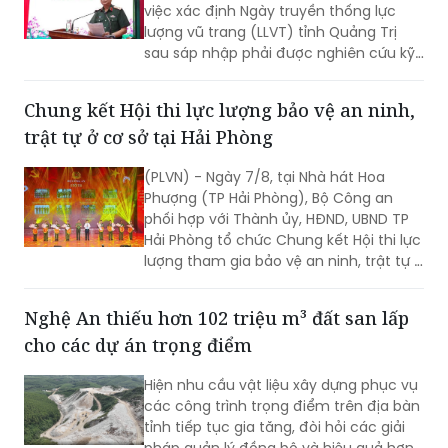
việc xác định Ngày truyền thống lực
lượng vũ trang (LLVT) tỉnh Quảng Trị
sau sáp nhập phải được nghiên cứu kỹ
lưỡng, bảo đảm căn cứ khoa học, tính
kế thừa và tạo sự đồng thuận cao...
Chung kết Hội thi lực lượng bảo vệ an ninh,
trật tự ở cơ sở tại Hải Phòng
(PLVN) - Ngày 7/8, tại Nhà hát Hoa
Phượng (TP Hải Phòng), Bộ Công an
phối hợp với Thành ủy, HĐND, UBND TP
Hải Phòng tổ chức Chung kết Hội thi lực
lượng tham gia bảo vệ an ninh, trật tự ở
cơ sở giỏi toàn quốc lần thứ nhất, năm
2026 với chủ đề "Vững nghiệp vụ - Trọn
Nghệ An thiếu hơn 102 triệu m³ đất san lấp
niềm tin. Vì an ninh Tổ quốc và bình yên
cho các dự án trọng điểm
cuộc sống".
Hiện nhu cầu vật liệu xây dựng phục vụ
các công trình trọng điểm trên địa bàn
tỉnh tiếp tục gia tăng, đòi hỏi các giải
pháp quản lý đồng bộ và hiệu quả hơn.