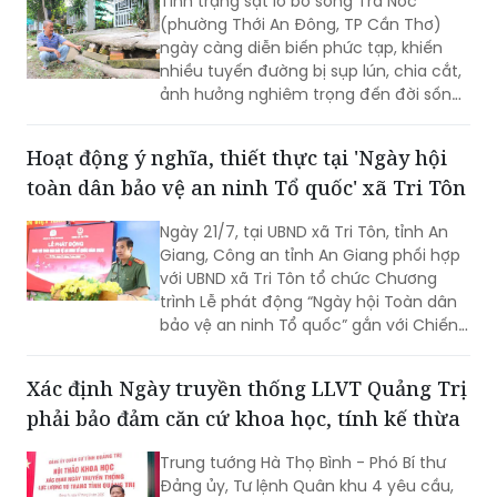
Tình trạng sạt lở bờ sông Trà Nóc
(phường Thới An Đông, TP Cần Thơ)
ngày càng diễn biến phức tạp, khiến
nhiều tuyến đường bị sụp lún, chia cắt,
ảnh hưởng nghiêm trọng đến đời sống
của hàng trăm hộ dân. Không ít gia
đình phải tự bỏ tiền gia cố bờ sông,
Hoạt động ý nghĩa, thiết thực tại 'Ngày hội
nâng đường để duy trì lối đi. Tuy nhiên,
toàn dân bảo vệ an ninh Tổ quốc' xã Tri Tôn
người dân vẫn thường trực nỗi lo sạt lở,
nhất là vào mùa mưa và thời điểm
Ngày 21/7, tại UBND xã Tri Tôn, tỉnh An
nước lớn.
Giang, Công an tỉnh An Giang phối hợp
với UBND xã Tri Tôn tổ chức Chương
trình Lễ phát động “Ngày hội Toàn dân
bảo vệ an ninh Tổ quốc” gắn với Chiến
dịch Thanh niên Công an tình nguyện
hè năm 2026.
Xác định Ngày truyền thống LLVT Quảng Trị
phải bảo đảm căn cứ khoa học, tính kế thừa
Trung tướng Hà Thọ Bình - Phó Bí thư
Đảng ủy, Tư lệnh Quân khu 4 yêu cầu,