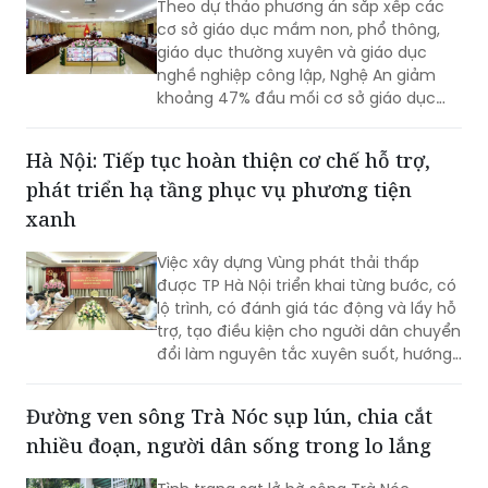
Theo dự thảo phương án sắp xếp các
cơ sở giáo dục mầm non, phổ thông,
giáo dục thường xuyên và giáo dục
nghề nghiệp công lập, Nghệ An giảm
khoảng 47% đầu mối cơ sở giáo dục
công lập, thuộc nhóm địa phương có tỷ
lệ sắp xếp cao trong cả nước.
Hà Nội: Tiếp tục hoàn thiện cơ chế hỗ trợ,
phát triển hạ tầng phục vụ phương tiện
xanh
Việc xây dựng Vùng phát thải thấp
được TP Hà Nội triển khai từng bước, có
lộ trình, có đánh giá tác động và lấy hỗ
trợ, tạo điều kiện cho người dân chuyển
đổi làm nguyên tắc xuyên suốt, hướng
tới mục tiêu cải thiện chất lượng môi
trường không khí, phát triển giao thông
Đường ven sông Trà Nóc sụp lún, chia cắt
công cộng hiện đại và xây dựng Thủ đô
nhiều đoạn, người dân sống trong lo lắng
xanh, văn minh, bền vững.