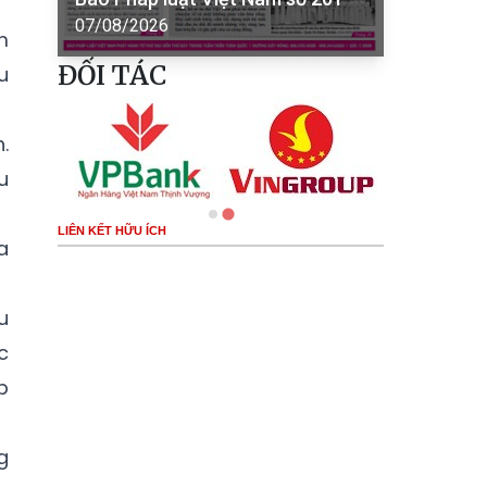
07/08/2026
m
ĐỐI TÁC
u
.
u
LIÊN KẾT HỮU ÍCH
a
u
c
p
g