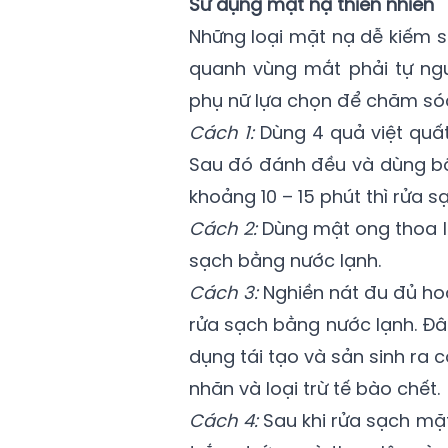
Sử dụng mặt nạ thiên nhiên
Những loại mặt nạ dễ kiếm s
quanh vùng mắt phải tự nguy
phụ nữ lựa chọn để chăm só
Cách 1:
Dùng 4 quả việt quấ
Sau đó đánh đều và dùng bô
khoảng 10 – 15 phút thì rửa 
Cách 2:
Dùng mật ong thoa l
sạch bằng nước lạnh.
Cách 3:
Nghiền nát đu đủ ho
rửa sạch bằng nước lạnh. Đâ
dụng tái tạo và sản sinh ra 
nhăn và loại trừ tế bào chết.
Cách 4:
Sau khi rửa sạch mặ