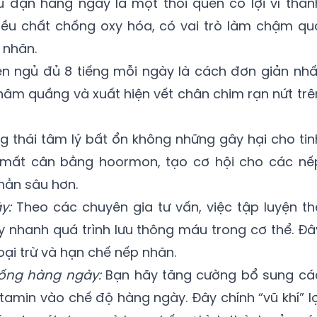
 đặn hàng ngày là một thói quen có lợi vì thàn
ều chất chống oxy hóa, có vai trò làm chậm qu
 nhăn.
en ngủ đủ 8 tiếng mỗi ngày là cách đơn giản nhấ
hâm quầng và xuất hiện vết chân chim rạn nứt trê
ng thái tâm lý bất ổn không những gây hại cho tin
n mất cân bằng hoormon, tạo cơ hội cho các nế
hằn sâu hơn.
ày:
Theo các chuyên gia tư vấn, việc tập luyện th
 nhanh quá trình lưu thông máu trong cơ thể. Đâ
loại trừ và hạn chế nếp nhăn.
ống hàng ngày:
Bạn hãy tăng cường bổ sung cá
vitamin vào chế độ hàng ngày. Đây chính “vũ khí” lợ