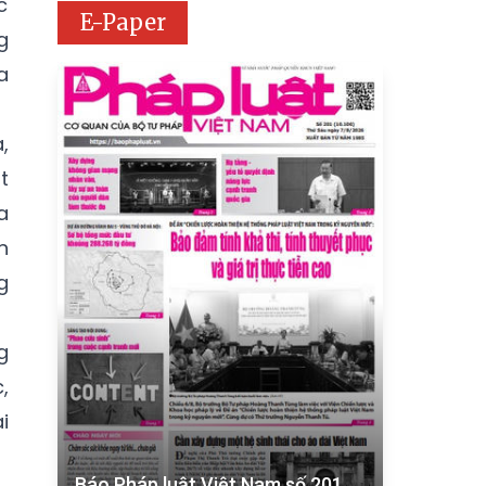
c
E-Paper
g
a
,
t
a
n
g
g
,
i
Báo Pháp luật Việt Nam số 201