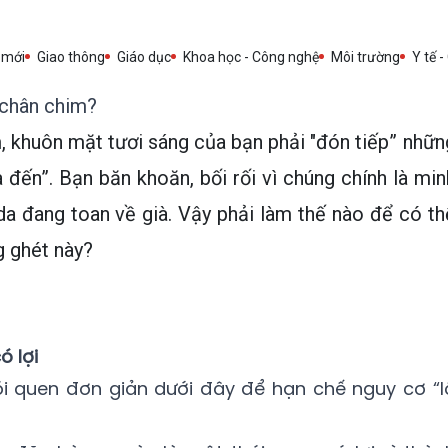
 mới
Giao thông
Giáo dục
Khoa học - Công nghệ
Môi trường
Y tế -
 chân chim?
, khuôn mặt tươi sáng của bạn phải "đón tiếp” nhữn
đến”. Bạn băn khoăn, bối rối vì chúng chính là min
a đang toan về già. Vậy phải làm thế nào để có th
g ghét này?
ó lợi
ói quen đơn giản dưới đây để hạn chế nguy cơ “l