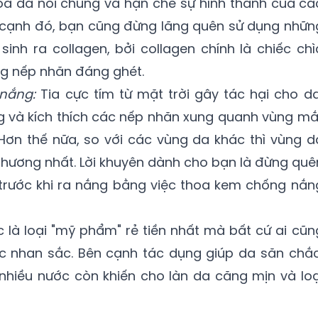
hóa da nói chung và hạn chế sự hình thành của cá
n cạnh đó, bạn cũng đừng lãng quên sử dụng nhữn
inh ra collagen, bởi collagen chính là chiếc chì
ng nếp nhăn đáng ghét.
 nắng:
Tia cực tím từ mặt trời gây tác hại cho da
g và kích thích các nếp nhăn xung quanh vùng mắ
Hơn thế nữa, so với các vùng da khác thì vùng d
thương nhất. Lời khuyên dành cho bạn là đừng quê
rước khi ra nắng bằng việc thoa kem chống nắn
 là loại "mỹ phẩm" rẻ tiền nhất mà bất cứ ai cũn
 nhan sắc. Bên cạnh tác dụng giúp da săn chắc
 nhiều nước còn khiến cho làn da căng mịn và loạ