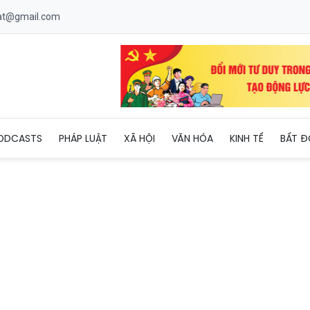
uat@gmail.com
ô biến” vết chân chim?
ODCASTS
PHÁP LUẬT
XÃ HỘI
VĂN HÓA
KINH TẾ
BẤT Đ