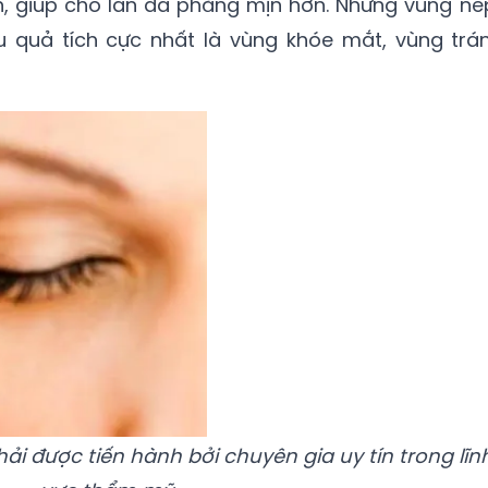
n, giúp cho làn da phẳng mịn hơn. Những vùng nế
 quả tích cực nhất là vùng khóe mắt, vùng trán
hải được tiến hành bởi chuyên gia uy tín trong lĩn