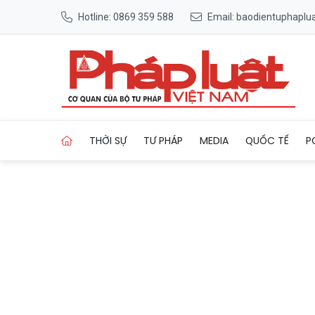
Hotline: 0869 359 588
Email: baodientuphapl
Trang chủ Làm thế nào để “h
THỜI SỰ
TƯ PHÁP
MEDIA
QUỐC TẾ
P