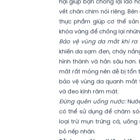
hại giúp bạn chống lại lão 
vết chân chim nói riêng. Bê
thực phẩm giúp cơ thể sản s
khóa vàng để chống lại nhữ
Bảo vệ vùng da mắt khi ra
khiến da sạm đen, cháy nắn
hình thành và hằn sâu hơn. 
mắt rất mỏng nên dễ bị tổn 
bảo vệ vùng da quanh mắt t
và đeo kính râm mát.
Đừng quên uống nước:
Nước
có thể sử dụng để chăm sóc
loại trừ mụn trứng cá, uống
bỏ nếp nhăn.