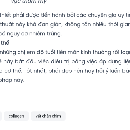
vực thẩm mỹ
thiết phải được tiến hành bởi các chuyên gia uy tí
thuật này khá đơn giản, không tốn nhiều thời gian
có nguy cơ nhiễm trùng.
thể
những chị em độ tuổi tiền mãn kinh thường rối loạ
ế hãy bắt đầu việc điều trị bằng việc áp dụng liệ
ơ thể. Tốt nhất, phái đẹp nên hãy hỏi ý kiến bá
pháp này.
collagen
vết chân chim