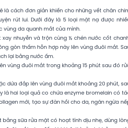
ẽ là cách đơn giản khiến cho những vết chân chi
ện rút lui. Dưới đây là 5 loại mặt nạ được nhiề
c vùng da quanh mắt của mình.
t xay nhuyễn và trộn cùng ½ chén nước cốt chanh
ng gòn thấm hỗn hợp này lên vùng đuôi mắt. Sa
sạch lại bằng nước ấm.
ên vùng đuôi mắt trong khoảng 15 phút sau đó rử
ặc dứa đắp lên vùng đuôi mắt khoảng 20 phút, sa
y là hai loại quả co chứa enzyme bromelain có tá
collagen mới, tạo sự đàn hồi cho da, ngăn ngừa nế
t bằng sữa rửa mặt có hoạt tính dịu nhẹ, dùng lòn