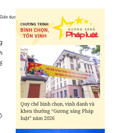
 Giáo dục
g
h
ể
Quy chế bình chọn, vinh danh và
khen thưởng “Gương sáng Pháp
ộ
luật” năm 2026