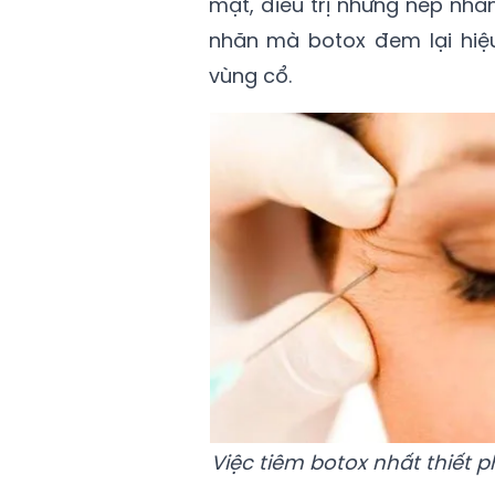
mặt, điều trị những nếp nhă
nhăn mà botox đem lại hiệu
vùng cổ.
Việc tiêm botox nhất thiết p