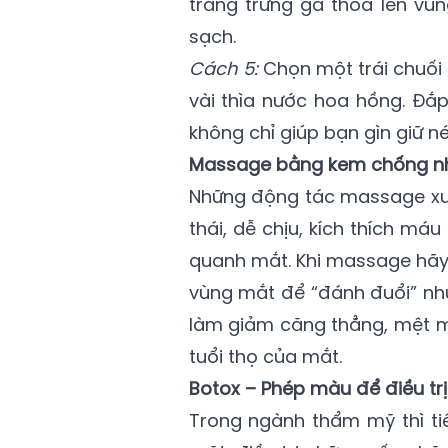
trắng trứng gà thoa lên vùn
sạch.
Cách 5:
Chọn một trái chuối 
vài thìa nước hoa hồng. Đắ
không chỉ giúp bạn gìn giữ n
Massage bằng kem chống n
Những động tác massage xu
thái, dễ chịu, kích thích m
quanh mắt. Khi massage hãy
vùng mắt để “đánh đuổi” nh
làm giảm căng thẳng, mệt mỏ
tuổi thọ của mắt.
Botox – Phép màu để điều tr
Trong ngành thẩm mỹ thì ti