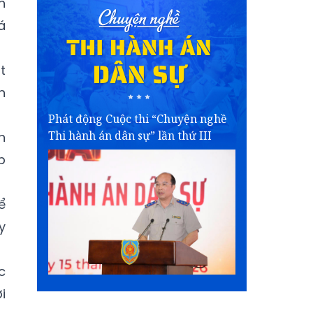
h
á
t
n
Phát động Cuộc thi “Chuyện nghề
Thi hành án dân sự” lần thứ III
h
p
ể
y
c
i