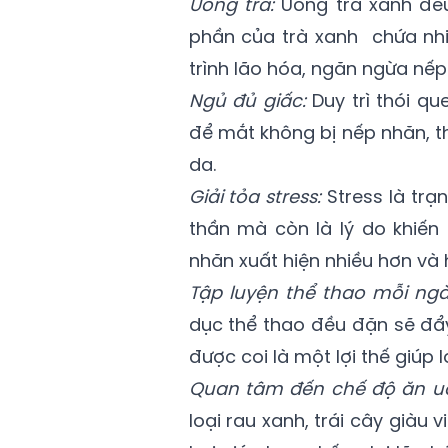
Uống trà:
Uống trà xanh đều
phần của trà xanh chứa nhi
trình lão hóa, ngăn ngừa nếp
Ngủ đủ giấc:
Duy trì thói qu
để mắt không bị nếp nhăn, t
da.
Giải tỏa stress:
Stress là trạ
thần mà còn là lý do khiế
nhăn xuất hiện nhiều hơn và 
Tập luyện thể thao mỗi ng
dục thể thao đều đặn sẽ đẩy
được coi là một lợi thế giúp 
Quan tâm đến chế độ ăn u
loại rau xanh, trái cây giàu 