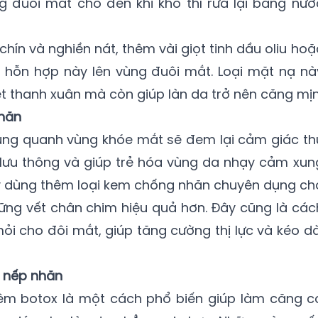
g đuôi mắt cho đến khi khô thì rửa lại bằng nướ
chín và nghiền nát, thêm vài giọt tinh dầu oliu hoặ
p hỗn hợp này lên vùng đuôi mắt. Loại mặt nạ nà
ét thanh xuân mà còn giúp làn da trở nên căng mịn
hăn
ng quanh vùng khóe mắt sẽ đem lại cảm giác th
áu lưu thông và giúp trẻ hóa vùng da nhạy cảm xun
 dùng thêm loại kem chống nhăn chuyên dụng ch
ững vết chân chim hiệu quả hơn. Đây cũng là các
i cho đôi mắt, giúp tăng cường thị lực và kéo dà
ị nếp nhăn
êm botox là một cách phổ biến giúp làm căng c