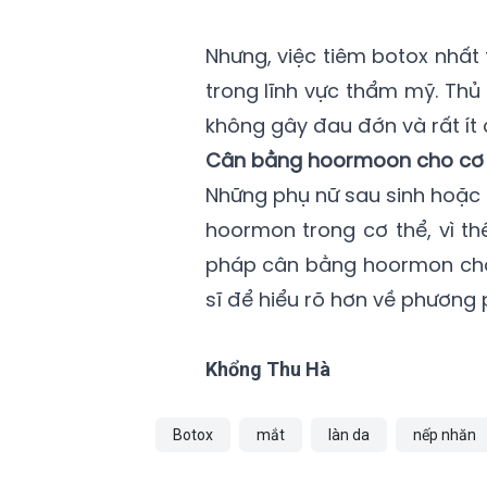
Nhưng, việc tiêm botox nhất 
trong lĩnh vực thẩm mỹ. Thủ 
không gây đau đớn và rất ít 
Cân bằng hoormoon cho cơ 
Những phụ nữ sau sinh hoặc 
hoormon trong cơ thể, vì th
pháp cân bằng hoormon cho c
sĩ để hiểu rõ hơn về phương 
Khổng Thu Hà
Botox
mắt
làn da
nếp nhăn