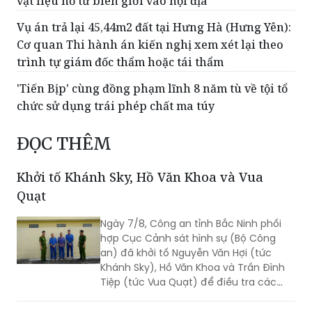
vật liệu nổ từ biên giới vào nội địa
Vụ án trả lại 45,44m2 đất tại Hưng Hà (Hưng Yên):
Cơ quan Thi hành án kiến nghị xem xét lại theo
trình tự giám đốc thẩm hoặc tái thẩm
'Tiến Bịp' cùng đồng phạm lĩnh 8 năm tù về tội tổ
chức sử dụng trái phép chất ma túy
ĐỌC THÊM
Khởi tố Khánh Sky, Hồ Văn Khoa và Vua
Quạt
Ngày 7/8, Công an tỉnh Bắc Ninh phối
hợp Cục Cảnh sát hình sự (Bộ Công
an) đã khởi tố Nguyễn Văn Hợi (tức
Khánh Sky), Hồ Văn Khoa và Trần Đình
Tiệp (tức Vua Quạt) để điều tra các
hành vi liên quan những mâu thuẫn
phát sinh từ hoạt động livestream trên