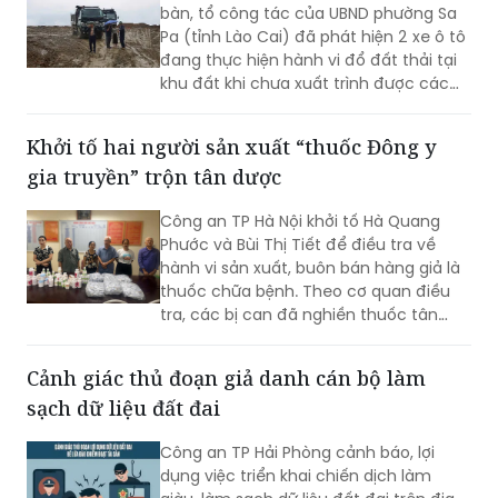
bàn, tổ công tác của UBND phường Sa
Pa (tỉnh Lào Cai) đã phát hiện 2 xe ô tô
đang thực hiện hành vi đổ đất thải tại
khu đất khi chưa xuất trình được các
giấy tờ pháp lý liên quan.
Khởi tố hai người sản xuất “thuốc Đông y
gia truyền” trộn tân dược
Công an TP Hà Nội khởi tố Hà Quang
Phước và Bùi Thị Tiết để điều tra về
hành vi sản xuất, buôn bán hàng giả là
thuốc chữa bệnh. Theo cơ quan điều
tra, các bị can đã nghiền thuốc tân
dược có thành phần giảm đau, chống
viêm rồi trộn vào thuốc Đông y, đóng
Cảnh giác thủ đoạn giả danh cán bộ làm
gói dưới nhãn “thuốc Đông y gia truyền”
sạch dữ liệu đất đai
để bán cho người bệnh.
Công an TP Hải Phòng cảnh báo, lợi
dụng việc triển khai chiến dịch làm