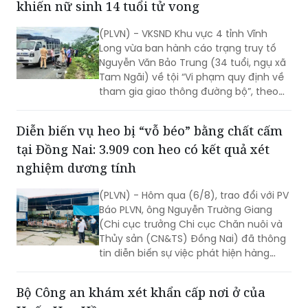
khiến nữ sinh 14 tuổi tử vong
cần kiểm tra kỹ đơn vị tổ chức trước khi
đăng ký và tuyệt đối không chuyển tiền
(PLVN) - VKSND Khu vực 4 tỉnh Vĩnh
theo yêu cầu từ các tài khoản không rõ
Long vừa ban hành cáo trạng truy tố
nguồn gốc.
Nguyễn Văn Bảo Trung (34 tuổi, ngụ xã
Tam Ngãi) về tội “Vi phạm quy định về
tham gia giao thông đường bộ”, theo
điểm a khoản 1 Điều 260 BLHS.
Diễn biến vụ heo bị “vỗ béo” bằng chất cấm
tại Đồng Nai: 3.909 con heo có kết quả xét
nghiệm dương tính
(PLVN) - Hôm qua (6/8), trao đổi với PV
Báo PLVN, ông Nguyễn Trường Giang
(Chi cục trưởng Chi cục Chăn nuôi và
Thủy sản (CN&TS) Đồng Nai) đã thông
tin diễn biến sự việc phát hiện hàng
nghìn con heo dương tính với chất cấm
Salbutamol (thuộc nhóm Beta-agonist,
Bộ Công an khám xét khẩn cấp nơi ở của
chất tạo nạc bị cấm sử dụng trong