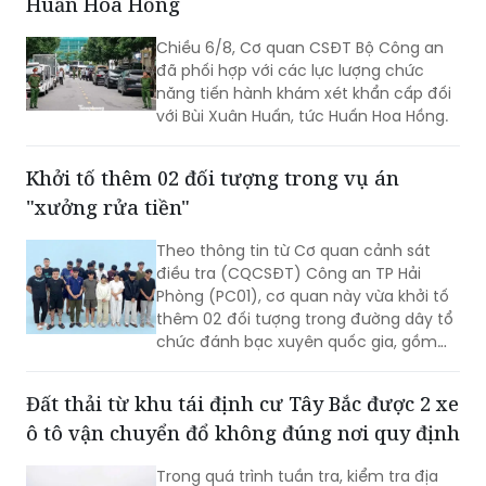
Huấn Hoa Hồng
chăn nuôi) tại nhiều cơ sở chăn nuôi,
thu gom trên địa bàn.
Chiều 6/8, Cơ quan CSĐT Bộ Công an
đã phối hợp với các lực lượng chức
năng tiến hành khám xét khẩn cấp đối
với Bùi Xuân Huấn, tức Huấn Hoa Hồng.
Khởi tố thêm 02 đối tượng trong vụ án
"xưởng rửa tiền"
Theo thông tin từ Cơ quan cảnh sát
điều tra (CQCSĐT) Công an TP Hải
Phòng (PC01), cơ quan này vừa khởi tố
thêm 02 đối tượng trong đường dây tổ
chức đánh bạc xuyên quốc gia, gồm
Nguyễn An Huy (SN 2005), trú tại
phường Hạc Thành, tỉnh Thanh Hoá và
Đất thải từ khu tái định cư Tây Bắc được 2 xe
đối tượng Hoàng Xuân Đức (SN 2003),
ô tô vận chuyển đổ không đúng nơi quy định
trú tại phường Châu Sơn, tỉnh Ninh Bình,
02 đối tượng này bị khởi tố tội danh
Trong quá trình tuần tra, kiểm tra địa
“Đánh bạc”.