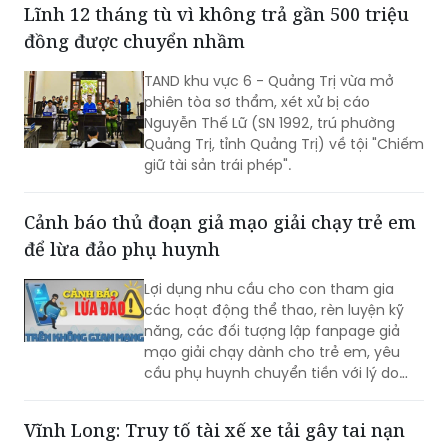
Lĩnh 12 tháng tù vì không trả gần 500 triệu
mạng xã hội.
đồng được chuyển nhầm
TAND khu vực 6 - Quảng Trị vừa mở
phiên tòa sơ thẩm, xét xử bị cáo
Nguyễn Thế Lữ (SN 1992, trú phường
Quảng Trị, tỉnh Quảng Trị) về tội "Chiếm
giữ tài sản trái phép".
Cảnh báo thủ đoạn giả mạo giải chạy trẻ em
để lừa đảo phụ huynh
Lợi dụng nhu cầu cho con tham gia
các hoạt động thể thao, rèn luyện kỹ
năng, các đối tượng lập fanpage giả
mạo giải chạy dành cho trẻ em, yêu
cầu phụ huynh chuyển tiền với lý do
mở hồ sơ, giữ suất, xác minh thông tin
rồi liên tục dụ nạn nhân nộp thêm tiền.
Vĩnh Long: Truy tố tài xế xe tải gây tai nạn
Công an Hà Nội cảnh báo người dân