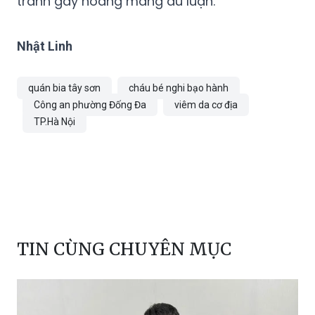
tránh gây hoang mang dư luận.
Nhật Linh
quán bia tây sơn
cháu bé nghi bạo hành
Công an phường Đống Đa
viêm da cơ địa
TP.Hà Nội
TIN CÙNG CHUYÊN MỤC