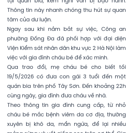
tại quán bia, kèm nghi vấn bị bạo hành.
Thông tin này nhanh chóng thu hút sự quan
tâm của dư luận.
Ngay sau khi nắm bắt sự việc, Công an
phường Đống Đa đã phối hợp với đại diện
Viện Kiểm sát nhân dân khu vực 2 Hà Nội làm
việc với gia đình cháu bé để xác minh.
Qua trao đổi, mẹ cháu bé cho biết tối
19/5/2026 có đưa con gái 3 tuổi đến một
quán bia trên phố Tây Sơn. Đến khoảng 22h
cùng ngày, gia đình đưa cháu về nhà.
Theo thông tin gia đình cung cấp, từ nhỏ
cháu bé mắc bệnh viêm da cơ địa, thường
xuyên bị khô da, mẩn ngứa, để lại nhiều