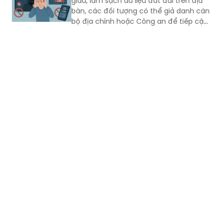
giàu, làm sạch dữ liệu đất đai trên địa
bàn, các đối tượng có thể giả danh cán
bộ địa chính hoặc Công an để tiếp cận,
thu thập thông tin cá nhân, phát tán
mã độc và chiếm đoạt tài sản của
người dân.