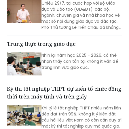
Chiều 29/7, tại cuộc họp với Bộ Giáo
dục và Đào tạo (GD&ĐT), các bộ,
ngành, chuyên gia và nhà khoa học về
một số nội dung giáo dục và đào tạo,
Phó Thủ tướng Lê Tiến Châu đã khẳng
định rõ quan điểm của Chính phủ:
thống nhất giữ ổn định Kỳ thi tốt nghiệp
Trung thực trong giáo dục
THPT, bởi đây là kỳ thi đánh giá chuẩn
hóa đầu ra của giáo dục phổ thông và
Nhìn lại năm học 2025 - 2026, có thể
không thể bỏ trống.
nhận thấy còn tồn tại không ít vấn đề
trong lĩnh vực giáo dục.
Kỳ thi tốt nghiệp THPT dự kiến tổ chức đồng
thời trên máy tính và trên giấy
Khi tỷ lệ tốt nghiệp THPT nhiều năm liên
tiếp đạt trên 99%, không ít ý kiến đặt
câu hỏi liệu Việt Nam có còn cần duy trì
một kỳ thi tốt nghiệp quy mô quốc gia.