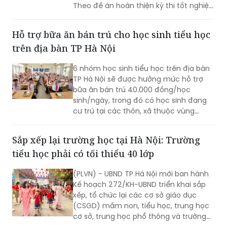
Theo đề án hoàn thiện kỳ thi tốt nghiệp
THPT của Bộ Giáo dục và Đào tạo
(GD&ĐT), cách tiếp cận này chưa phản
Hỗ trợ bữa ăn bán trú cho học sinh tiểu học
ánh đầy đủ vai trò của kỳ thi.
trên địa bàn TP Hà Nội
6 nhóm học sinh tiểu học trên địa bàn
TP Hà Nội sẽ được hưởng mức hỗ trợ
bữa ăn bán trú 40.000 đồng/học
sinh/ngày, trong đó có học sinh đang
cư trú tại các thôn, xã thuộc vùng
đồng bào dân tộc thiểu số và miền núi
theo danh sách do cơ quan có thẩm
Sắp xếp lại trường học tại Hà Nội: Trường
quyền phê duyệt tại thời điểm xác định
tiểu học phải có tối thiểu 40 lớp
đối tượng thụ hưởng chính sách; học
sinh đang cư trú tại xã Minh Châu theo
(PLVN) - UBND TP Hà Nội mới ban hành
địa giới hành chính tại thời điểm Nghị
Kế hoạch 272/KH-UBND triển khai sắp
quyết số 84/2026/NQ-HĐND có hiệu
xếp, tổ chức lại các cơ sở giáo dục
lực thi hành.
(CSGD) mầm non, tiểu học, trung học
cơ sở, trung học phổ thông và trường
chuyên biệt công lập trên địa bàn.