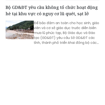
trạng nâng điểm, làm đẹp học bạ để
Bộ GD&ĐT yêu cầu không tổ chức hoạt động
chạy theo thành tích.
hè tại khu vực có nguy cơ lũ quét, sạt lở
Để bảo đảm an toàn cho học sinh, giáo
viên và cơ sở giáo dục trước diễn biến
mưa lũ phức tạp, Bộ Giáo dục và Đào
tạo (GD&ĐT) yêu cầu Sở GD&ĐT các
tỉnh, thành phố triển khai đồng bộ các
biện pháp ứng phó, trong đó tuyệt đối
không tổ chức hoạt động giáo dục, sinh
hoạt hè, trải nghiệm tại khu vực có
nguy cơ xảy ra lũ quét, sạt lở đất, ngập
lụt.