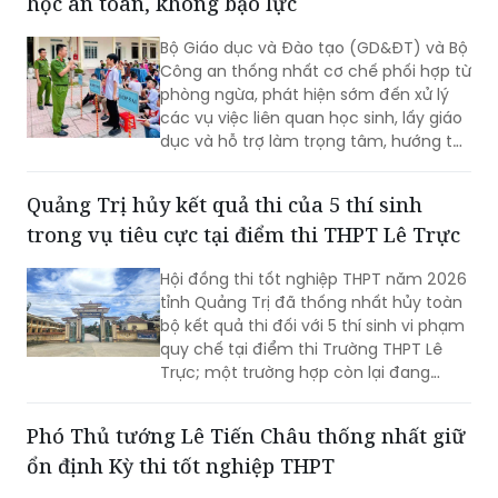
học an toàn, không bạo lực
Bộ Giáo dục và Đào tạo (GD&ĐT) và Bộ
Công an thống nhất cơ chế phối hợp từ
phòng ngừa, phát hiện sớm đến xử lý
các vụ việc liên quan học sinh, lấy giáo
dục và hỗ trợ làm trọng tâm, hướng tới
xây dựng môi trường học đường an
toàn, lành mạnh.
Quảng Trị hủy kết quả thi của 5 thí sinh
trong vụ tiêu cực tại điểm thi THPT Lê Trực
Hội đồng thi tốt nghiệp THPT năm 2026
tỉnh Quảng Trị đã thống nhất hủy toàn
bộ kết quả thi đối với 5 thí sinh vi phạm
quy chế tại điểm thi Trường THPT Lê
Trực; một trường hợp còn lại đang
được xin ý kiến Bộ Giáo dục và Đào tạo
để xử lý theo quy định.
Phó Thủ tướng Lê Tiến Châu thống nhất giữ
ổn định Kỳ thi tốt nghiệp THPT