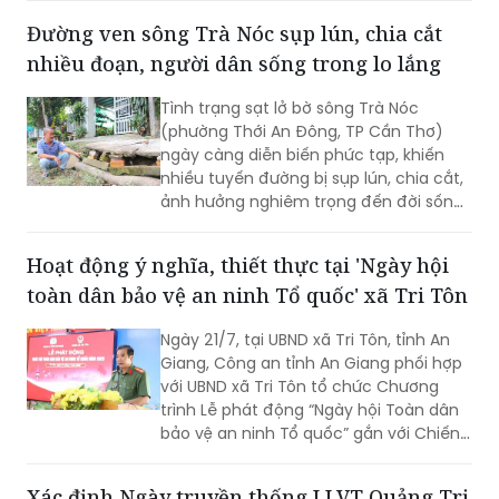
trường không khí, phát triển giao thông
Đường ven sông Trà Nóc sụp lún, chia cắt
công cộng hiện đại và xây dựng Thủ đô
nhiều đoạn, người dân sống trong lo lắng
xanh, văn minh, bền vững.
Tình trạng sạt lở bờ sông Trà Nóc
(phường Thới An Đông, TP Cần Thơ)
ngày càng diễn biến phức tạp, khiến
nhiều tuyến đường bị sụp lún, chia cắt,
ảnh hưởng nghiêm trọng đến đời sống
của hàng trăm hộ dân. Không ít gia
đình phải tự bỏ tiền gia cố bờ sông,
Hoạt động ý nghĩa, thiết thực tại 'Ngày hội
nâng đường để duy trì lối đi. Tuy nhiên,
toàn dân bảo vệ an ninh Tổ quốc' xã Tri Tôn
người dân vẫn thường trực nỗi lo sạt lở,
nhất là vào mùa mưa và thời điểm
Ngày 21/7, tại UBND xã Tri Tôn, tỉnh An
nước lớn.
Giang, Công an tỉnh An Giang phối hợp
với UBND xã Tri Tôn tổ chức Chương
trình Lễ phát động “Ngày hội Toàn dân
bảo vệ an ninh Tổ quốc” gắn với Chiến
dịch Thanh niên Công an tình nguyện
hè năm 2026.
Xác định Ngày truyền thống LLVT Quảng Trị