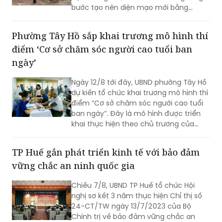
bước tạo nên diện mạo mới bằng
những việc làm cụ thể, thiết thực. Từ
những tuyến đường được chỉnh trang,
Phường Tây Hồ sắp khai trương mô hình thí
hàng cây, bồn hoa được chăm sóc đến
điểm ‘Cơ sở chăm sóc người cao tuổi ban
các ao hồ được cải tạo, làm sạch…, tất
cả đều thể hiện sự vào cuộc của cả hệ
ngày’
thống chính trị cùng sự đồng thuận
của Nhân dân với mục tiêu lấy người
Ngày 12/8 tới đây, UBND phường Tây Hồ
dân làm trung tâm, lấy chất lượng
dự kiến tổ chức khai trương mô hình thí
cuộc sống làm thước đo cho sự phát
điểm “Cơ sở chăm sóc người cao tuổi
triển.
ban ngày”. Đây là mô hình được triển
khai thực hiện theo chủ trương của
Thành phố Hà Nội về thí điểm mô hình
chăm sóc người cao tuổi ban ngày tại
TP Huế gắn phát triển kinh tế với bảo đảm
xã, phường.
vững chắc an ninh quốc gia
Chiều 7/8, UBND TP Huế tổ chức Hội
nghị sơ kết 3 năm thực hiện Chỉ thị số
24-CT/TW ngày 13/7/2023 của Bộ
Chính trị về bảo đảm vững chắc an