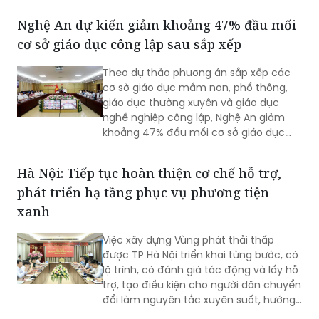
khoa học, công nghệ.
Nghệ An dự kiến giảm khoảng 47% đầu mối
cơ sở giáo dục công lập sau sắp xếp
Theo dự thảo phương án sắp xếp các
cơ sở giáo dục mầm non, phổ thông,
giáo dục thường xuyên và giáo dục
nghề nghiệp công lập, Nghệ An giảm
khoảng 47% đầu mối cơ sở giáo dục
công lập, thuộc nhóm địa phương có tỷ
lệ sắp xếp cao trong cả nước.
Hà Nội: Tiếp tục hoàn thiện cơ chế hỗ trợ,
phát triển hạ tầng phục vụ phương tiện
xanh
Việc xây dựng Vùng phát thải thấp
được TP Hà Nội triển khai từng bước, có
lộ trình, có đánh giá tác động và lấy hỗ
trợ, tạo điều kiện cho người dân chuyển
đổi làm nguyên tắc xuyên suốt, hướng
tới mục tiêu cải thiện chất lượng môi