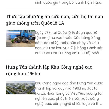
ninh quốc gia trong bối cảnh hội nhập
quốc tế toàn diện, sâu rộng.
Thực tập phương án cứu nạn, cứu hộ tai nạn
giao thông trên Quốc lộ 1A
Ngày 7/8, tại Quốc lộ 1A đoạn qua xã
Lộc An (khu vực trước Cửa hàng Xăng
dầu Lộc Lợi 2), Đội Chữa cháy và Cứu
nạn, cứu hộ khu vực 7 (Phòng Cảnh sát
PCCC và CNCH Công an TP Huế) phối
hợp UBND xã Lộc An tổ chức thực tập
phương án cứu nạn, cứu hộ đối với tình
Hưng Yên thành lập Khu Công nghệ cao
huống tai nạn giao thông đường bộ có
rộng hơn 496ha
huy động nhiều lực lượng, phương tiện
tham gia.
Khu Công nghệ cao tỉnh Hưng Yên được
thành lập với quy mô 496,1ha, đặt tại
hai xã: Hoàn Long và Việt Yên, hướng tới
nghiên cứu, phát triển, sản xuất công
nghệ cao, công nghệ chiến lược và thu
hút các nguồn lực đầu tư vào lĩnh vực