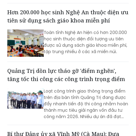
Hơn 200.000 học sinh Nghệ An thuộc diện ưu
tiên sử dụng sách giáo khoa miễn phí
Toàn tỉnh Nghệ An hiện có hơn 200.000
học sinh thuộc diện đối tượng ưu tiên
được sử dụng sách giáo khoa miễn phí,
tập trung nhiều ở các xã miền núi.
Quảng Trị dồn lực tháo gỡ 'điểm nghẽn',
tăng tốc thi công các công trình trọng điểm
Loạt công trình giao thông trọng điểm
trên địa bàn tỉnh Quảng Trị đang được
đẩy nhanh tiến độ thi công nhằm hoàn
thành mục tiêu giải ngân vốn đầu tư
công năm 2026. Nhiều dự án đã đạt
khối lượng thi công lớn, một số công
trình cơ bản hoàn thành, song công tác
Bí thư Đảng ủy xã Vĩnh Mỹ (Cà Mau): Đưa
giải phóng mặt bằng vẫn là "nút thắt"