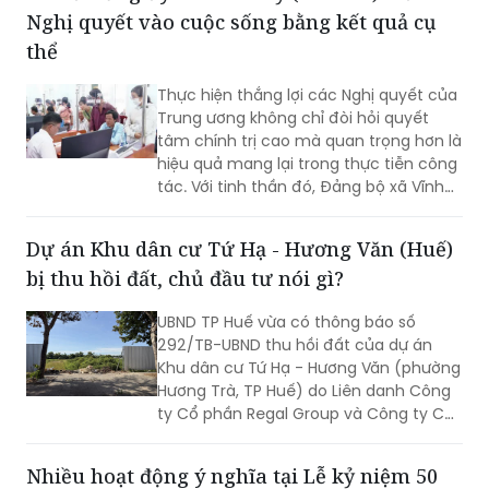
Nghị quyết vào cuộc sống bằng kết quả cụ
cần sớm tháo gỡ để bảo đảm tiến độ
chung.
thể
Thực hiện thắng lợi các Nghị quyết của
Trung ương không chỉ đòi hỏi quyết
tâm chính trị cao mà quan trọng hơn là
hiệu quả mang lại trong thực tiễn công
tác. Với tinh thần đó, Đảng bộ xã Vĩnh
Mỹ xác định lấy chất lượng thực thi làm
thước đo năng lực lãnh đạo, xây dựng
Dự án Khu dân cư Tứ Hạ - Hương Văn (Huế)
đội ngũ cán bộ đủ phẩm chất, năng
bị thu hồi đất, chủ đầu tư nói gì?
lực, trách nhiệm, đưa các chủ trương
của Đảng đi vào cuộc sống. Từ đó tạo
UBND TP Huế vừa có thông báo số
chuyển biến rõ nét trong phát triển kinh
292/TB-UBND thu hồi đất của dự án
tế - xã hội và nâng cao đời sống Nhân
Khu dân cư Tứ Hạ - Hương Văn (phường
dân.
Hương Trà, TP Huế) do Liên danh Công
ty Cổ phần Regal Group và Công ty Cổ
phần Tập đoàn Đất Xanh làm chủ đầu
tư.
Nhiều hoạt động ý nghĩa tại Lễ kỷ niệm 50