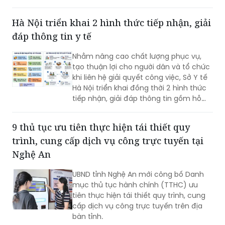
giúp giảm trở ngại đi lại và bảo đảm
quyền lợi pháp lý cho người dân.
Hà Nội triển khai 2 hình thức tiếp nhận, giải
đáp thông tin y tế
Nhằm nâng cao chất lượng phục vụ,
tạo thuận lợi cho người dân và tổ chức
khi liên hệ giải quyết công việc, Sở Y tế
Hà Nội triển khai đồng thời 2 hình thức
tiếp nhận, giải đáp thông tin gồm hỗ
trợ qua các số điện thoại công khai và
tiếp đón trực tiếp tại trụ sở.
9 thủ tục ưu tiên thực hiện tái thiết quy
trình, cung cấp dịch vụ công trực tuyến tại
Nghệ An
UBND tỉnh Nghệ An mới công bố Danh
mục thủ tục hành chính (TTHC) ưu
tiên thực hiện tái thiết quy trình, cung
cấp dịch vụ công trực tuyến trên địa
bàn tỉnh.