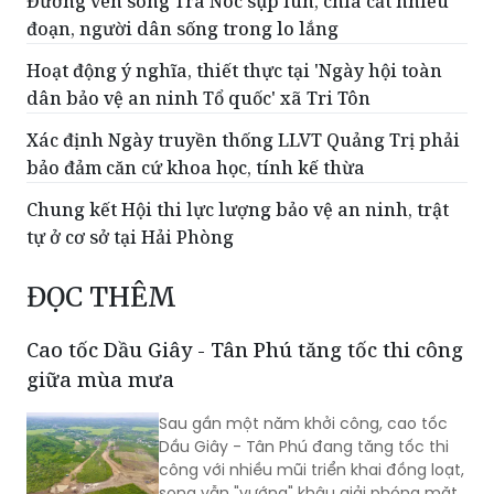
Đường ven sông Trà Nóc sụp lún, chia cắt nhiều
đoạn, người dân sống trong lo lắng
Hoạt động ý nghĩa, thiết thực tại 'Ngày hội toàn
dân bảo vệ an ninh Tổ quốc' xã Tri Tôn
Xác định Ngày truyền thống LLVT Quảng Trị phải
bảo đảm căn cứ khoa học, tính kế thừa
Chung kết Hội thi lực lượng bảo vệ an ninh, trật
tự ở cơ sở tại Hải Phòng
ĐỌC THÊM
Cao tốc Dầu Giây - Tân Phú tăng tốc thi công
giữa mùa mưa
Sau gần một năm khởi công, cao tốc
Dầu Giây - Tân Phú đang tăng tốc thi
công với nhiều mũi triển khai đồng loạt,
song vẫn "vướng" khâu giải phóng mặt