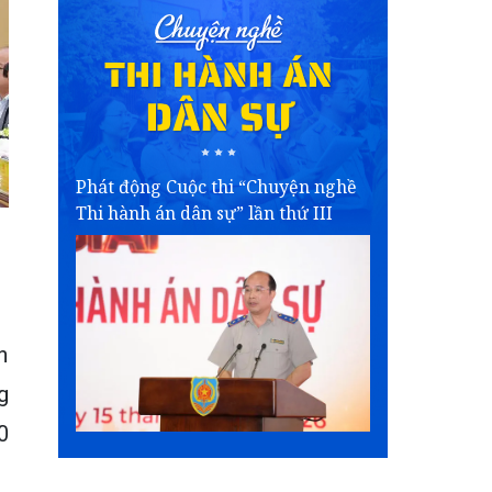
Phát động Cuộc thi “Chuyện nghề
Thi hành án dân sự” lần thứ III
n
g
0