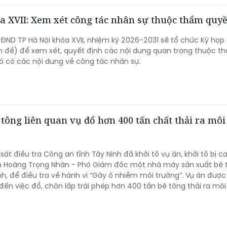
a XVII: Xem xét công tác nhân sự thuộc thẩm quy
 HĐND TP Hà Nội khóa XVII, nhiệm kỳ 2026-2031 sẽ tổ chức Kỳ họp
n đề) để xem xét, quyết định các nội dung quan trọng thuộc t
ó có các nội dung về công tác nhân sự.
tông liên quan vụ đổ hơn 400 tấn chất thải ra môi
át điều tra Công an tỉnh Tây Ninh đã khởi tố vụ án, khởi tố bị c
n Hoàng Trọng Nhân - Phó Giám đốc một nhà máy sản xuất bê 
ỉnh, để điều tra về hành vi “Gây ô nhiễm môi trường”. Vụ án được
 đến việc đổ, chôn lấp trái phép hơn 400 tấn bê tông thải ra môi