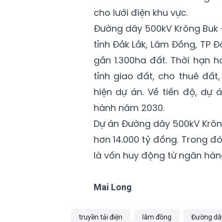
cho lưới điện khu vực.
Đường dây 500kV Krông Buk –
tỉnh Đắk Lắk, Lâm Đồng, TP Đ
gần 1.300ha đất. Thời hạn 
tỉnh giao đất, cho thuê đấ
hiện dự án. Về tiến độ, dự
hành năm 2030.
Dự án Đường dây 500kV Krông
hơn 14.000 tỷ đồng. Trong đó
là vốn huy động từ ngân hàn
Mai Long
truyền tải điện
lâm đồng
Đường dây