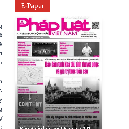
E-Paper
g
ê
ề
a
o
n
c
y
g
ự
t
Báo Pháp luật Việt Nam số 201