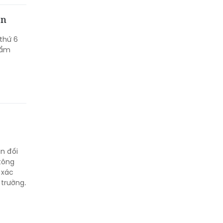
ền
 thứ 6
hẩm
an đối
tông
 xác
 trường.