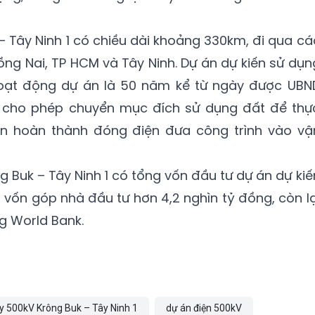
 Tây Ninh 1 có chiều dài khoảng 330km, đi qua cá
ồng Nai, TP HCM và Tây Ninh. Dự án dự kiến sử dụn
hoạt động dự án là 50 năm kể từ ngày được UBN
t, cho phép chuyển mục đích sử dụng đất để thự
 án hoàn thành đóng điện đưa công trình vào vậ
 Buk – Tây Ninh 1 có tổng vốn đầu tư dự án dự kiế
 vốn góp nhà đầu tư hơn 4,2 nghìn tỷ đồng, còn lạ
g World Bank.
 500kV Krông Buk – Tây Ninh 1
dự án điện 500kV