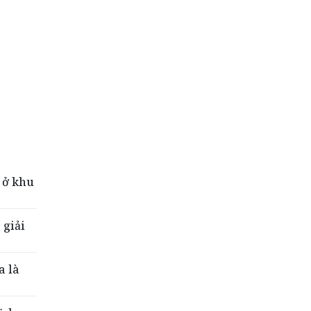
 ở khu
 giải
a là