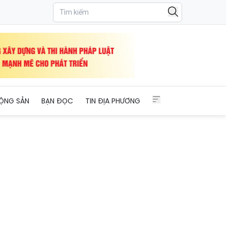
ng
ỘNG SẢN
BẠN ĐỌC
TIN ĐỊA PHƯƠNG