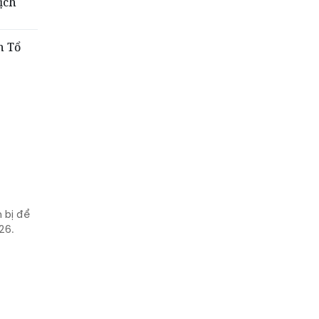
ịch
h Tổ
 bị để
26.