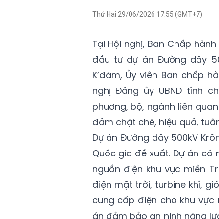
Thứ Hai 29/06/2026 17:55 (GMT+7)
Tại Hội nghị, Ban Chấp hàn
đầu tư dự án Đường dây 50
K’đăm, Ủy viên Ban chấp hà
nghị Đảng ủy UBND tỉnh ch
phương, bộ, ngành liên quan
đảm chặt chẽ, hiệu quả, tuân
Dự án Đường dây 500kV Krông
Quốc gia đề xuất. Dự án có 
nguồn điện khu vực miền T
điện mặt trời, turbine khí, 
cung cấp điện cho khu vực 
án đảm bảo an ninh năng lượ