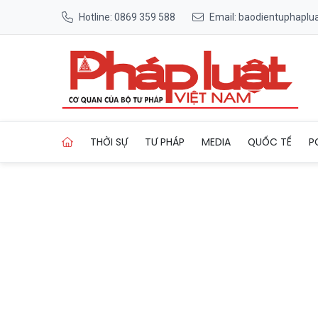
Hotline: 0869 359 588
Email: baodientuphapl
Trang chủ Lâm Đồng thống n
THỜI SỰ
TƯ PHÁP
MEDIA
QUỐC TẾ
P