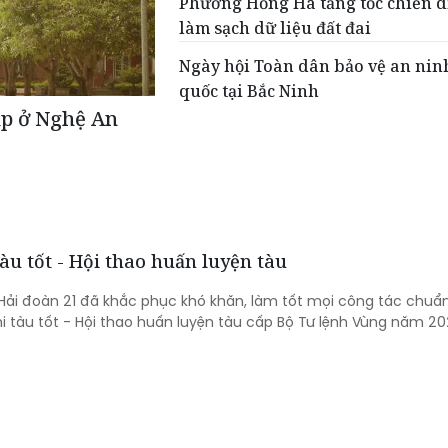
Phường Hồng Hà tăng tốc chiến d
làm sạch dữ liệu đất đai
Ngày hội Toàn dân bảo vệ an nin
quốc tại Bắc Ninh
ập ở Nghệ An
àu tốt - Hội thao huấn luyện tàu
 Hải đoàn 21 đã khắc phục khó khăn, làm tốt mọi công tác chuẩn
hi tàu tốt - Hội thao huấn luyện tàu cấp Bộ Tư lệnh Vùng năm 20