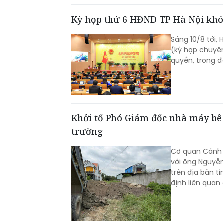
Kỳ họp thứ 6 HĐND TP Hà Nội khó
Sáng 10/8 tới,
(kỳ họp chuyê
quyền, trong đ
Khởi tố Phó Giám đốc nhà máy bê 
trường
Cơ quan Cảnh s
với ông Nguyễ
trên địa bàn t
định liên quan