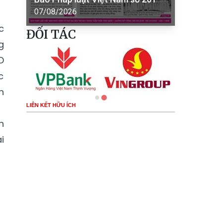
07/08/2026
c
ĐỐI TÁC
g
D
c
n
LIÊN KẾT HỮU ÍCH
n
i