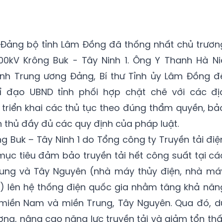
h Đảng bộ tỉnh Lâm Đồng đã thống nhất chủ trươn
0kV Krông Buk - Tây Ninh 1. Ông Y Thanh Hà Ni
nh Trung ương Đảng, Bí thư Tỉnh ủy Lâm Đồng đ
ỉ đạo UBND tỉnh phối hợp chặt chẽ với các đị
 triển khai các thủ tục theo đúng thẩm quyền, bả
 thủ đầy đủ các quy định của pháp luật.
 Buk – Tây Ninh 1 do Tổng công ty Truyền tải điệ
mục tiêu đảm bảo truyền tải hết công suất tại cá
rung và Tây Nguyên (nhà máy thủy điện, nhà má
gió) lên hệ thống điện quốc gia nhằm tăng khả năn
miền Nam và miền Trung, Tây Nguyên. Qua đó, d
ng, nâng cao năng lực truyền tải và giảm tổn thấ