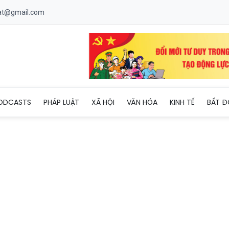
uat@gmail.com
hất chủ trương đầu tư dự án Đường dây 500kV hơn 14.000 tỷ đồ
ODCASTS
PHÁP LUẬT
XÃ HỘI
VĂN HÓA
KINH TẾ
BẤT Đ