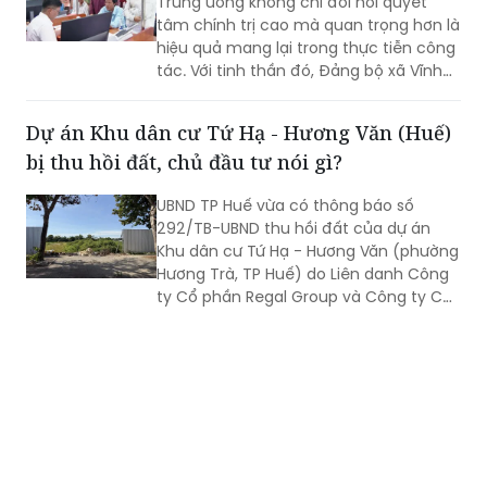
Trung ương không chỉ đòi hỏi quyết
tâm chính trị cao mà quan trọng hơn là
hiệu quả mang lại trong thực tiễn công
tác. Với tinh thần đó, Đảng bộ xã Vĩnh
Mỹ xác định lấy chất lượng thực thi làm
thước đo năng lực lãnh đạo, xây dựng
Dự án Khu dân cư Tứ Hạ - Hương Văn (Huế)
đội ngũ cán bộ đủ phẩm chất, năng
bị thu hồi đất, chủ đầu tư nói gì?
lực, trách nhiệm, đưa các chủ trương
của Đảng đi vào cuộc sống. Từ đó tạo
UBND TP Huế vừa có thông báo số
chuyển biến rõ nét trong phát triển kinh
292/TB-UBND thu hồi đất của dự án
tế - xã hội và nâng cao đời sống Nhân
Khu dân cư Tứ Hạ - Hương Văn (phường
dân.
Hương Trà, TP Huế) do Liên danh Công
ty Cổ phần Regal Group và Công ty Cổ
phần Tập đoàn Đất Xanh làm chủ đầu
tư.