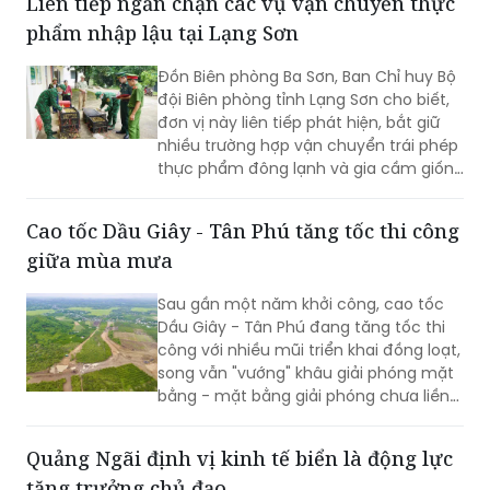
Liên tiếp ngăn chặn các vụ vận chuyển thực
phẩm nhập lậu tại Lạng Sơn
Đồn Biên phòng Ba Sơn, Ban Chỉ huy Bộ
đội Biên phòng tỉnh Lạng Sơn cho biết,
đơn vị này liên tiếp phát hiện, bắt giữ
nhiều trường hợp vận chuyển trái phép
thực phẩm đông lạnh và gia cầm giống
không rõ nguồn gốc từ biên giới đưa
vào nội địa.
Cao tốc Dầu Giây - Tân Phú tăng tốc thi công
giữa mùa mưa
Sau gần một năm khởi công, cao tốc
Dầu Giây - Tân Phú đang tăng tốc thi
công với nhiều mũi triển khai đồng loạt,
song vẫn "vướng" khâu giải phóng mặt
bằng - mặt bằng giải phóng chưa liền
mạch.
Quảng Ngãi định vị kinh tế biển là động lực
tăng trưởng chủ đạo