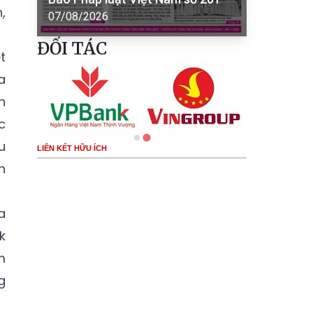
,
07/08/2026
ĐỐI TÁC
t
a
n
c
u
LIÊN KẾT HỮU ÍCH
h
a
k
m
g