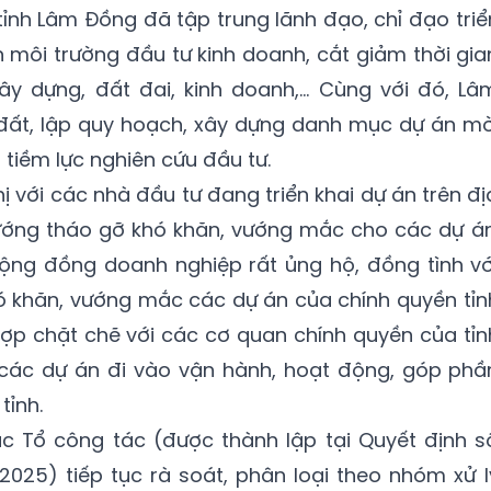
tỉnh Lâm Đồng đã tập trung lãnh đạo, chỉ đạo triể
ện môi trường đầu tư kinh doanh, cắt giảm thời gia
xây dựng, đất đai, kinh doanh,… Cùng với đó, Lâ
 đất, lập quy hoạch, xây dựng danh mục dự án mờ
 tiềm lực nghiên cứu đầu tư.
hị với các nhà đầu tư đang triển khai dự án trên đị
hướng tháo gỡ khó khăn, vướng mắc cho các dự án
cộng đồng doanh nghiệp rất ủng hộ, đồng tình vớ
hó khăn, vướng mắc các dự án của chính quyền tỉn
ợp chặt chẽ với các cơ quan chính quyền của tỉn
 các dự án đi vào vận hành, hoạt động, góp phầ
tỉnh.
 Tổ công tác (được thành lập tại Quyết định s
025) tiếp tục rà soát, phân loại theo nhóm xử l