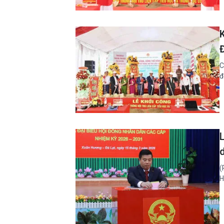
K
C
đ
(
H