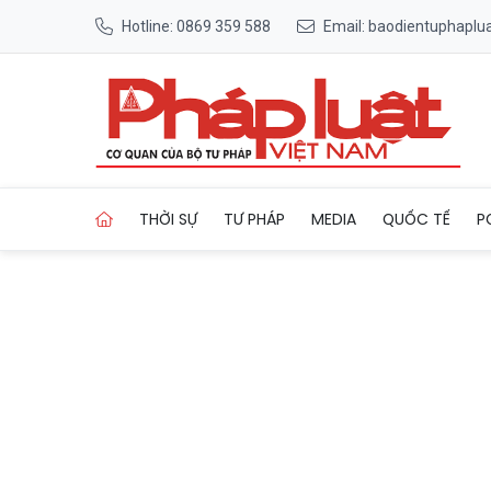
Hotline: 0869 359 588
Email: baodientuphapl
Trang chủ Lâm Đồng chấp th
THỜI SỰ
TƯ PHÁP
MEDIA
QUỐC TẾ
P