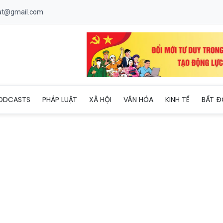
uat@gmail.com
uận chủ trương đầu tư 10 dự án ngoài ngân sách
ODCASTS
PHÁP LUẬT
XÃ HỘI
VĂN HÓA
KINH TẾ
BẤT Đ