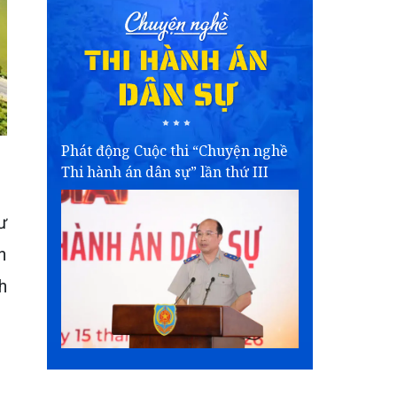
Phát động Cuộc thi “Chuyện nghề
Thi hành án dân sự” lần thứ III
ư
n
h