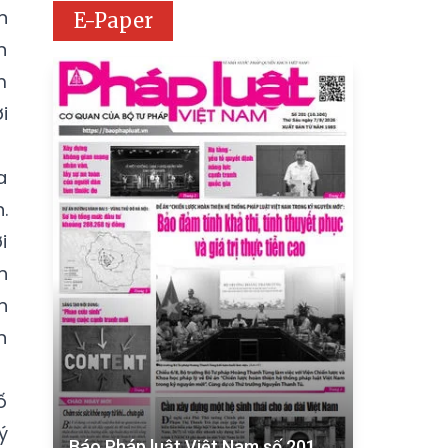
n
E-Paper
n
m
i
a
.
i
h
h
n
ố
ý
Báo Pháp luật Việt Nam số 201