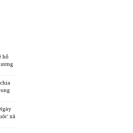
ế hỗ
phương
 chia
rong
'Ngày
uốc' xã