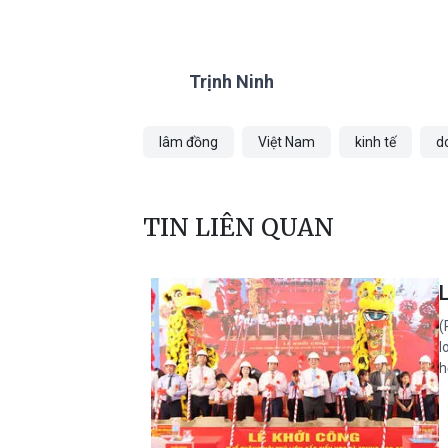
Trịnh Ninh
lâm đồng
Việt Nam
kinh tế
d
TIN LIÊN QUAN
(
l
h