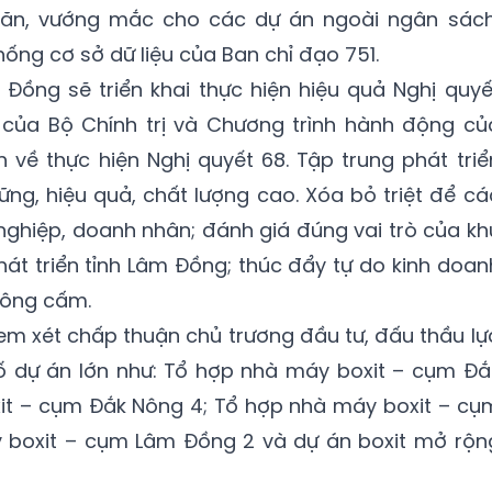
ăn, vướng mắc cho các dự án ngoài ngân sách
hống cơ sở dữ liệu của Ban chỉ đạo 751.
m Đồng sẽ triển khai thực hiện hiệu quả Nghị quyế
ủa Bộ Chính trị và Chương trình hành động củ
h về thực hiện Nghị quyết 68. Tập trung phát triể
ững, hiệu quả, chất lượng cao. Xóa bỏ triệt để cá
 nghiệp, doanh nhân; đánh giá đúng vai trò của kh
phát triển tỉnh Lâm Đồng; thúc đẩy tự do kinh doan
hông cấm.
xem xét chấp thuận chủ trương đầu tư, đấu thầu lự
ố dự án lớn như: Tổ hợp nhà máy
boxit
– cụm Đắ
it
– cụm Đắk Nông 4; Tổ hợp nhà máy
boxit
– cụ
y
boxit
– cụm Lâm Đồng 2 và dự án
boxit mở rộn