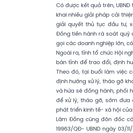
Có được kết quả trên, UBND 
khai nhiều giải pháp cải thi
giải quyết thủ tục đầu tư, 
Đồng tiến hành rà soát quỹ
gọi các doanh nghiệp lớn, có
Ngoài ra, tỉnh tổ chức Hội ng
bàn tỉnh để trao đổi, định 
Theo đó, tại buổi làm việc 
định hướng xử lý, tháo gỡ k
và hứa sẽ đồng hành, phối h
để xử lý, tháo gỡ, sớm đưa
phát triển kinh tế- xã hội của 
Lâm Đồng cũng đôn đốc các
19963/QĐ- UBND ngày 03/11/2