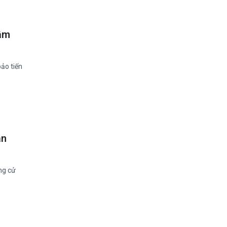
Lâm
bảo tiến
ân
ng cử