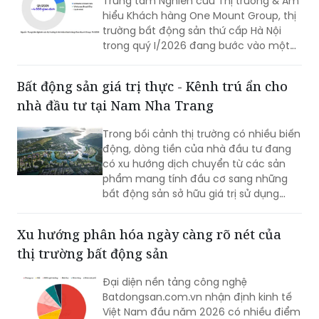
Trung tâm Nghiên cứu Thị trường & Am
hiểu Khách hàng One Mount Group, thị
trường bất động sản thứ cấp Hà Nội
trong quý I/2026 đang bước vào một
nhịp điều chỉnh cần thiết, thị trường
đang dần được dẫn dắt bởi nhu cầu ở
Bất động sản giá trị thực - Kênh trú ẩn cho
thực và xu hướng lựa chọn sản phẩm
nhà đầu tư tại Nam Nha Trang
mang giá trị sử dụng bền vững.
Trong bối cảnh thị trường có nhiều biến
động, dòng tiền của nhà đầu tư đang
có xu hướng dịch chuyển từ các sản
phẩm mang tính đầu cơ sang những
bất động sản sở hữu giá trị sử dụng
thực. Tại khu vực phía Nam TP Nha
Trang, dự án Charmora City được giới
Xu hướng phân hóa ngày càng rõ nét của
thiệu là điểm đến mới nhờ yếu tố pháp
thị trường bất động sản
lý rõ ràng và khả năng đáp ứng nhu cầu
an cư.
Đại diện nền tảng công nghệ
Batdongsan.com.vn nhận định kinh tế
Việt Nam đầu năm 2026 có nhiều điểm