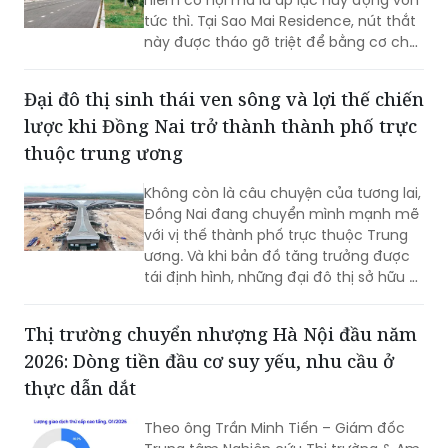
hiếm cơ hội mà là áp lực huy động vốn
tức thì. Tại Sao Mai Residence, nút thắt
này được tháo gỡ triệt để bằng cơ chế
đòn bẩy thông minh, giúp nhà đầu tư
biến cơ hội thành tài sản thực thông
Đại đô thị sinh thái ven sông và lợi thế chiến
qua lộ trình tài chính linh hoạt.
lược khi Đồng Nai trở thành thành phố trực
thuộc trung ương
Không còn là câu chuyện của tương lai,
Đồng Nai đang chuyển mình mạnh mẽ
với vị thế thành phố trực thuộc Trung
ương. Và khi bản đồ tăng trưởng được
tái định hình, những đại đô thị sở hữu vị
trí chiến lược, quỹ đất lớn và hệ sinh
thái hoàn chỉnh sẽ trở thành tâm điểm
Thị trường chuyển nhượng Hà Nội đầu năm
thu hút an cư và tăng trưởng bền vững.
2026: Dòng tiền đầu cơ suy yếu, nhu cầu ở
thực dẫn dắt
Theo ông Trần Minh Tiến – Giám đốc