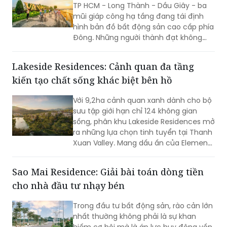
TP HCM - Long Thành - Dầu Giây - ba
mũi giáp công hạ tầng đang tái định
hình bản đồ bất động sản cao cấp phía
Đông. Những người thành đạt không
chờ thị trường xác nhận - họ sẽ đi
trước một bước, trước khi những người
Lakeside Residences: Cảnh quan đa tầng
khác nhận ra.
kiến tạo chất sống khác biệt bên hồ
Với 9,2ha cảnh quan xanh dành cho bộ
sưu tập giới hạn chỉ 124 không gian
sống, phân khu Lakeside Residences mở
ra những lựa chọn tinh tuyển tại Thanh
Xuan Valley. Mang dấu ấn của Element
Design Studio (Singapore), nơi đây tôn
vinh vẻ đẹp của những “ngôi nhà ẩn
Sao Mai Residence: Giải bài toán dòng tiền
dưới tán thông cổ thụ” bằng trải
cho nhà đầu tư nhạy bén
nghiệm đa tầng và chuẩn mực resort-
living quốc tế.
Trong đầu tư bất động sản, rào cản lớn
nhất thường không phải là sự khan