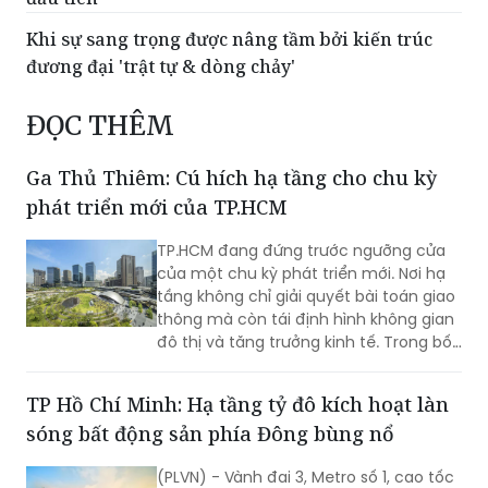
Khi sự sang trọng được nâng tầm bởi kiến trúc
đương đại 'trật tự & dòng chảy'
ĐỌC THÊM
Ga Thủ Thiêm: Cú hích hạ tầng cho chu kỳ
phát triển mới của TP.HCM
TP.HCM đang đứng trước ngưỡng cửa
của một chu kỳ phát triển mới. Nơi hạ
tầng không chỉ giải quyết bài toán giao
thông mà còn tái định hình không gian
đô thị và tăng trưởng kinh tế. Trong bối
cảnh đó, Ga Thủ Thiêm cùng đề xuất
mô hình TOD 5.0 từ SonKim Land được
TP Hồ Chí Minh: Hạ tầng tỷ đô kích hoạt làn
kỳ vọng sẽ trở thành cú hích cho một
sóng bất động sản phía Đông bùng nổ
cực tăng trưởng mới của thành phố.
(PLVN) - Vành đai 3, Metro số 1, cao tốc