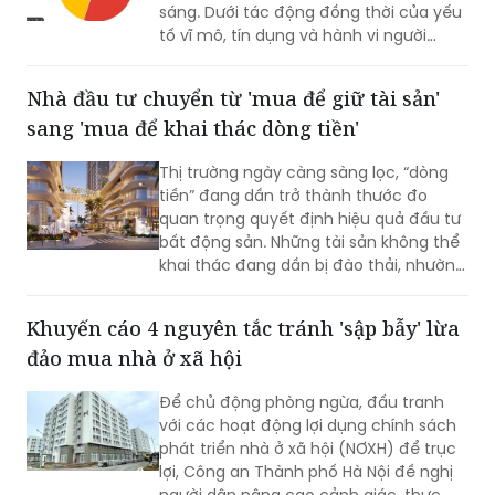
sáng. Dưới tác động đồng thời của yếu
tố vĩ mô, tín dụng và hành vi người
mua, xu hướng phân hóa của thị trường
bất động sản ngày càng rõ nét.
Nhà đầu tư chuyển từ 'mua để giữ tài sản'
sang 'mua để khai thác dòng tiền'
Thị trường ngày càng sàng lọc, “dòng
tiền” đang dần trở thành thước đo
quan trọng quyết định hiệu quả đầu tư
bất động sản. Những tài sản không thể
khai thác đang dần bị đào thải, nhường
chỗ cho các sản phẩm vừa sở hữu giá
trị tích lũy, vừa tạo ra nguồn thu thực.
Khuyến cáo 4 nguyên tắc tránh 'sập bẫy' lừa
Trong xu hướng đó, tổ hợp căn hộ
đảo mua nhà ở xã hội
Newtown Diamond càng trở nên thu
hút sự quan tâm của các nhà đầu tư.
Để chủ động phòng ngừa, đấu tranh
với các hoạt động lợi dụng chính sách
phát triển nhà ở xã hội (NƠXH) để trục
lợi, Công an Thành phố Hà Nội đề nghị