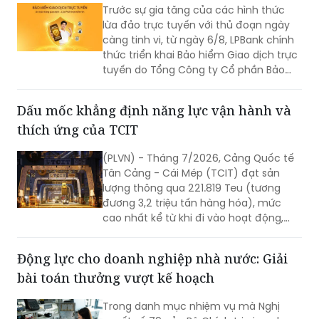
Trước sự gia tăng của các hình thức
lừa đảo trực tuyến với thủ đoạn ngày
càng tinh vi, từ ngày 6/8, LPBank chính
thức triển khai Bảo hiểm Giao dịch trực
tuyến do Tổng Công ty Cổ phần Bảo
hiểm LPBank (LPBI) cung cấp.
Dấu mốc khẳng định năng lực vận hành và
thích ứng của TCIT
(PLVN) - Tháng 7/2026, Cảng Quốc tế
Tân Cảng - Cái Mép (TCIT) đạt sản
lượng thông qua 221.819 Teu (tương
đương 3,2 triệu tấn hàng hóa), mức
cao nhất kể từ khi đi vào hoạt động,
vượt kỷ lục được thiết lập vào tháng
8/2025. Kết quả này không chỉ đánh
Động lực cho doanh nghiệp nhà nước: Giải
dấu bước tăng trưởng về sản lượng mà
bài toán thưởng vượt kế hoạch
còn khẳng định năng lực vận hành, khả
năng thích ứng và chất lượng dịch vụ
Trong danh mục nhiệm vụ mà Nghị
của TCIT trong bối cảnh thị trường vận