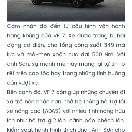
Cảm nhận đó đến từ cấu hình vận hành
hàng khủng của VF 7. Xe được trang bị hai
động cơ điện, cho tổng công suất 349 mã
lực và mô-men xoắn cực đại 500 Nm. Với
anh Sơn, sự mạnh mẽ này mang lại tự tin rõ
rệt trên cao tốc hay trong những tình huống
cần vượt xe.
Bên cạnh đó, VF 7 còn giúp những chuyến đi
xa trở nên nhàn hơn nhờ hệ thống hỗ trợ lái
xe nâng cao (ADAS) với nhiều tính năng hữu
ích như hỗ trợ giữ làn, cảnh báo chệch làn,
kiểm soát hành trình thích ứng… Anh Sơn cho