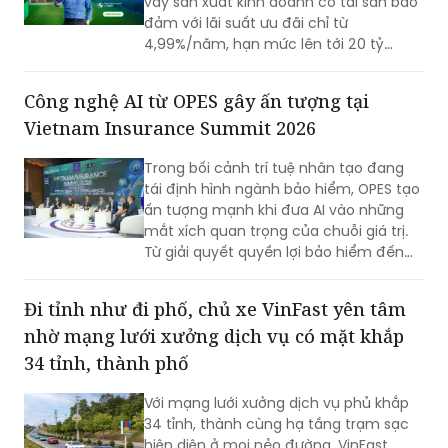
vay sản xuất kinh doanh có tài sản bảo
đảm với lãi suất ưu đãi chỉ từ
4,99%/năm, hạn mức lên tới 20 tỷ
đồng cùng nhiều tiện ích quản lý tài
chính hiện đại. Với thời gian phê duyệt
Công nghệ AI từ OPES gây ấn tượng tại
nhanh chóng chỉ 1 phút, đây được đánh
Vietnam Insurance Summit 2026
giá là giải pháp nguồn vốn tối ưu cho
hộ kinh doanh.
Trong bối cảnh trí tuệ nhân tạo đang
tái định hình ngành bảo hiểm, OPES tạo
ấn tượng mạnh khi đưa AI vào những
mắt xích quan trọng của chuỗi giá trị.
Từ giải quyết quyền lợi bảo hiểm đến
quản trị nội bộ, OPES theo đuổi chiến
lược lựa chọn đúng bài toán, đo lường
Đi tỉnh như đi phố, chủ xe VinFast yên tâm
hiệu quả và liên tục tối ưu để biến AI
nhờ mạng lưới xưởng dịch vụ có mặt khắp
thành động lực tăng trưởng bền vững.
34 tỉnh, thành phố
Với mạng lưới xưởng dịch vụ phủ khắp
34 tỉnh, thành cùng hạ tầng trạm sạc
hiện diện ở mọi nẻo đường, VinFast