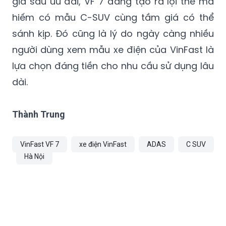
giá sau ưu đãi, VF 7 đang tạo ra lợi thế mà
hiếm có mẫu C-SUV cùng tầm giá có thể
sánh kịp. Đó cũng là lý do ngày càng nhiều
người dùng xem mẫu xe điện của VinFast là
lựa chọn đáng tiền cho nhu cầu sử dụng lâu
dài.
Thành Trung
VinFast VF 7
xe điện VinFast
ADAS
C SUV
Hà Nội