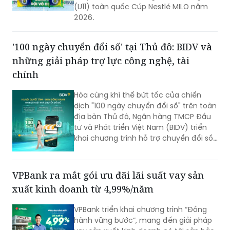
(U11) toàn quốc Cúp Nestlé MILO năm
2026.
'100 ngày chuyển đổi số' tại Thủ đô: BIDV và
những giải pháp trợ lực công nghệ, tài
chính
Hòa cùng khí thế bứt tốc của chiến
dịch "100 ngày chuyển đổi số" trên toàn
địa bàn Thủ đô, Ngân hàng TMCP Đầu
tư và Phát triển Việt Nam (BIDV) triển
khai chương trình hỗ trợ chuyển đổi số
và tín dụng quy mô lớn cho doanh
nghiệp, hộ kinh doanh và các đơn vị sự
nghiệp.
VPBank ra mắt gói ưu đãi lãi suất vay sản
xuất kinh doanh từ 4,99%/năm
VPBank triển khai chương trình “Đồng
hành vững bước”, mang đến giải pháp