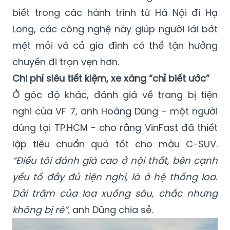
biết trong các hành trình từ Hà Nội đi Hạ
Long, các công nghệ này giúp người lái bớt
mệt mỏi và cả gia đình có thể tận hưởng
chuyến đi trọn vẹn hơn.
Chi phí siêu tiết kiệm, xe xăng “chỉ biết ước”
Ở góc độ khác, đánh giá về trang bị tiện
nghi của VF 7, anh Hoàng Dũng - một người
dùng tại TP.HCM - cho rằng VinFast đã thiết
lập tiêu chuẩn quá tốt cho mẫu C-SUV.
“Điều tôi đánh giá cao ở nội thất, bên cạnh
yếu tố đầy đủ tiện nghi, là ở hệ thống loa.
Dải trầm của loa xuống sâu, chắc nhưng
không bị rè”,
anh Dũng chia sẻ.