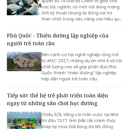
quyết số 79 của Bộ Chính trị giao cho
tải biển và chuỗi cung ứng toàn cầu
các bộ, ngành, có một nội dung mang
còn nhiều biến động.
tính kỹ thuật nhưng lại đóng vai trò
then chốt trong việc nâng cao hiệu quả
hoạt động của doanh nghiệp nhà nước
(DNNN): xây dựng cơ chế thưởng theo
Phú Quốc - Thiên đường lập nghiệp của
tỷ lệ đối với phần lợi nhuận vượt kế
người trẻ toàn cầu
hoạch.
Bên cạnh cơ hội nghề nghiệp rộng mở
từ APEC 2027, những dự án nhà ở xã hội
chất lượng cao sẽ góp phần đưa Phú
Quốc thành “thiên đường” lập nghiệp
hấp dẫn người trẻ toàn cầu.
Tiếp sức thế hệ trẻ phát triển toàn diện
ngay từ những sân chơi học đường
Chiều 5/8, tiếng còi mãn cuộc tại Nhà
thi đấu TDTT tỉnh Đắk Lắk chính thức
khép lại mùa Giải Bóng đá Nhi đồng