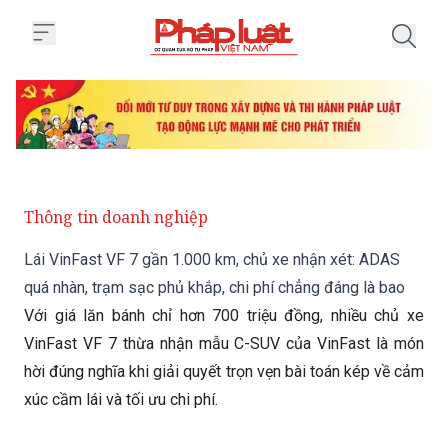
Trang chủ Lái VinFast VF 7 gần 
Thông tin doanh nghiệp
Lái VinFast VF 7 gần 1.000 km, chủ xe nhận xét: ADAS
quá nhàn, trạm sạc phủ khắp, chi phí chẳng đáng là bao
Với giá lăn bánh chỉ hơn 700 triệu đồng, nhiều chủ xe
VinFast VF 7 thừa nhận mẫu C-SUV của VinFast là món
hời đúng nghĩa khi giải quyết trọn vẹn bài toán kép về cảm
xúc cầm lái và tối ưu chi phí.