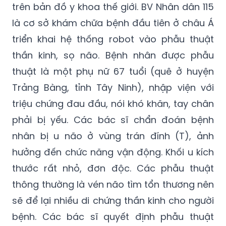
trên bản đồ y khoa thế giới. BV Nhân dân 115
là cơ sở khám chữa bệnh đầu tiên ở châu Á
triển khai hệ thống robot vào phẫu thuật
thần kinh, sọ não. Bệnh nhân được phẫu
thuật là một phụ nữ 67 tuổi (quê ở huyện
Trảng Bàng, tỉnh Tây Ninh), nhập viện với
triệu chứng đau đầu, nói khó khăn, tay chân
phải bị yếu. Các bác sĩ chẩn đoán bệnh
nhân bị u não ở vùng trán đính (T), ảnh
hưởng đến chức năng vận động. Khối u kích
thước rất nhỏ, đơn độc. Các phẫu thuật
thông thường là vén não tìm tổn thương nên
sẽ để lại nhiều di chứng thần kinh cho người
bệnh. Các bác sĩ quyết định phẫu thuật