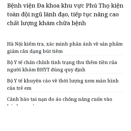
Bệnh viện Đa khoa khu vực Phú Thọ kiện
toàn đội ngũ lãnh đạo, tiếp tục nâng cao
chất lượng khám chữa bệnh
Hà Nội kiểm tra, xác minh phản ánh về sản phẩm
giảm cân dạng bút tiêm
Bộ Y tế chấn chỉnh tình trạng thu thêm tiền của
người khám BHYT đúng quy định
Bộ Y tế khuyến cáo về thời lượng xem màn hình
của trẻ em
Cảnh báo tai nạn do áo chống nắng cuốn vào
bánh xe máy
Chảy máu cam kéo dài, bé trai 14 tuổi phát hiện
khối u hiếm gặp vùng mũi xoang