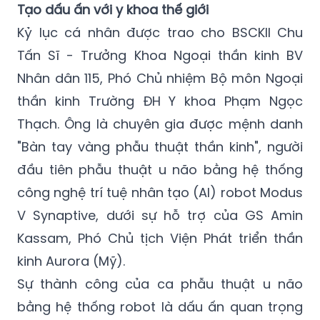
Tạo dấu ấn với y khoa thế giới
Kỷ lục cá nhân được trao cho BSCKII Chu
Tấn Sĩ - Trưởng Khoa Ngoại thần kinh BV
Nhân dân 115, Phó Chủ nhiệm Bộ môn Ngoại
thần kinh Trường ĐH Y khoa Phạm Ngọc
Thạch. Ông là chuyên gia được mệnh danh
"Bàn tay vàng phẫu thuật thần kinh", người
đầu tiên phẫu thuật u não bằng hệ thống
công nghệ trí tuệ nhân tạo (AI) robot Modus
V Synaptive, dưới sự hỗ trợ của GS Amin
Kassam, Phó Chủ tịch Viện Phát triển thần
kinh Aurora (Mỹ).
Sự thành công của ca phẫu thuật u não
bằng hệ thống robot là dấu ấn quan trọng