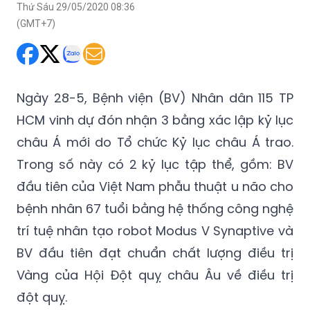
Thứ Sáu 29/05/2020 08:36
(GMT+7)
Ngày 28-5, Bệnh viện (BV) Nhân dân 115 TP
HCM vinh dự đón nhận 3 bằng xác lập kỷ lục
châu Á mới do Tổ chức Kỷ lục châu Á trao.
Trong số này có 2 kỷ lục tập thể, gồm: BV
đầu tiên của Việt Nam phẫu thuật u não cho
bệnh nhân 67 tuổi bằng hệ thống công nghệ
trí tuệ nhân tạo robot Modus V Synaptive và
BV đầu tiên đạt chuẩn chất lượng điều trị
Vàng của Hội Đột quỵ châu Âu về điều trị
đột quỵ.