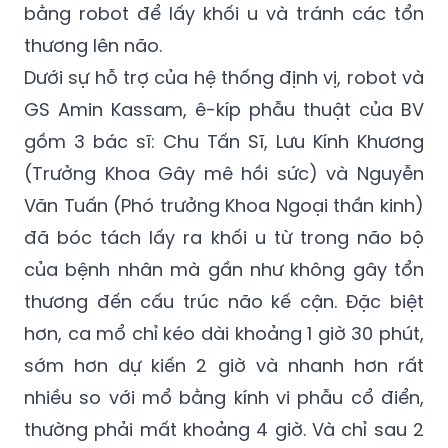
bằng robot để lấy khối u và tránh các tổn
thương lên não.
Dưới sự hỗ trợ của hệ thống định vị, robot và
GS Amin Kassam, ê-kíp phẫu thuật của BV
gồm 3 bác sĩ: Chu Tấn Sĩ, Lưu Kính Khương
(Trưởng Khoa Gây mê hồi sức) và Nguyễn
Văn Tuấn (Phó trưởng Khoa Ngoại thần kinh)
đã bóc tách lấy ra khối u từ trong não bộ
của bệnh nhân mà gần như không gây tổn
thương đến cấu trúc não kế cận. Đặc biệt
hơn, ca mổ chỉ kéo dài khoảng 1 giờ 30 phút,
sớm hơn dự kiến 2 giờ và nhanh hơn rất
nhiều so với mổ bằng kính vi phẫu cổ điển,
thường phải mất khoảng 4 giờ. Và chỉ sau 2