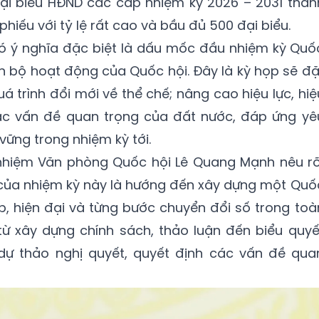
đại biểu HĐND các cấp nhiệm kỳ 2026 – 2031 thàn
 phiếu với tỷ lệ rất cao và bầu đủ 500 đại biểu.
có ý nghĩa đặc biệt là dấu mốc đầu nhiệm kỳ Quố
àn bộ hoạt động của Quốc hội. Đây là kỳ họp sẽ đặ
 trình đổi mới về thể chế; nâng cao hiệu lực, hiệ
ác vấn đề quan trọng của đất nước, đáp ứng yê
vững trong nhiệm kỳ tới.
nhiệm Văn phòng Quốc hội Lê Quang Mạnh nêu rõ
của nhiệm kỳ này là hướng đến xây dựng một Quố
, hiện đại và từng bước chuyển đổi số trong toà
 từ xây dựng chính sách, thảo luận đến biểu quyế
dự thảo nghị quyết, quyết định các vấn đề qua