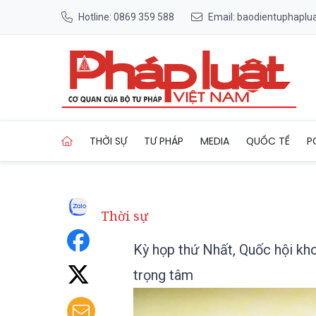
Hotline: 0869 359 588
Email: baodientuphapl
Trang chủ Kỳ họp thứ Nhất, 
THỜI SỰ
TƯ PHÁP
MEDIA
QUỐC TẾ
P
Thời sự
Kỳ họp thứ Nhất, Quốc hội kho
trọng tâm