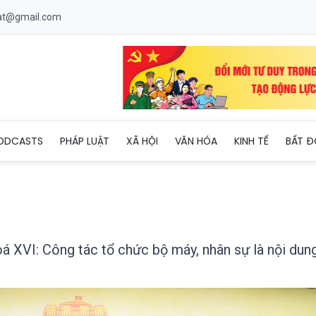
uat@gmail.com
Quốc hội khoá XVI: Công tác tổ chức bộ máy, nhân sự là nội dung 
ODCASTS
PHÁP LUẬT
XÃ HỘI
VĂN HÓA
KINH TẾ
BẤT Đ
á XVI: Công tác tổ chức bộ máy, nhân sự là nội dun