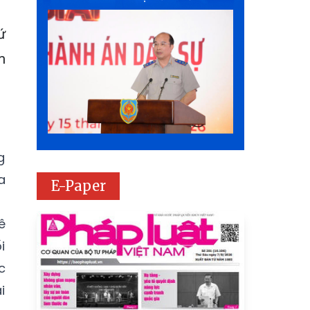
ứ
m
g
a
E-Paper
ê
i
c
i