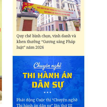
Quy chế bình chọn, vinh danh và
khen thưởng “Gương sáng Pháp
luật” năm 2026
Phát động Cuộc thi “Chuyện nghề
Thi hành án dân sự” lần thứ III