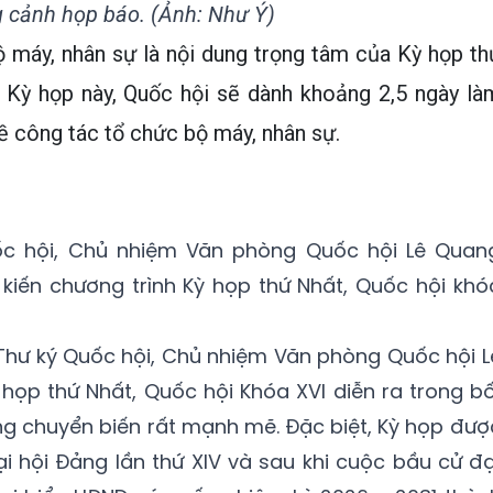
 cảnh họp báo. (Ảnh: Như Ý)
 máy, nhân sự là nội dung trọng tâm của Kỳ họp th
i Kỳ họp này, Quốc hội sẽ dành khoảng 2,5 ngày là
ề công tác tổ chức bộ máy, nhân sự.
ốc hội, Chủ nhiệm Văn phòng Quốc hội Lê Quan
kiến chương trình Kỳ họp thứ Nhất, Quốc hội khó
 Thư ký Quốc hội, Chủ nhiệm Văn phòng Quốc hội L
ọp thứ Nhất, Quốc hội Khóa XVI diễn ra trong bố
g chuyển biến rất mạnh mẽ. Đặc biệt, Kỳ họp đượ
i hội Đảng lần thứ XIV và sau khi cuộc bầu cử đạ