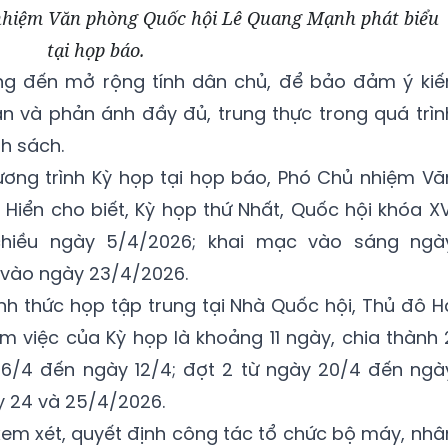
nhiệm Văn phòng Quốc hội Lê Quang Mạnh phát biểu
tại họp báo.
ng đến mở rộng tính dân chủ, để bảo đảm ý kiế
n và phản ánh đầy đủ, trung thực trong quá trìn
h sách.
ương trình Kỳ họp tại họp báo, Phó Chủ nhiệm Vă
iển cho biết, Kỳ họp thứ Nhất, Quốc hội khóa XV
chiều ngày 5/4/2026; khai mạc vào sáng ngà
 vào ngày 23/4/2026.
nh thức họp tập trung tại Nhà Quốc hội, Thủ đô H
làm việc của Kỳ họp là khoảng 11 ngày, chia thành 
y 6/4 đến ngày 12/4; đợt 2 từ ngày 20/4 đến ngà
 24 và 25/4/2026.
 xem xét, quyết định công tác tổ chức bộ máy, nhâ