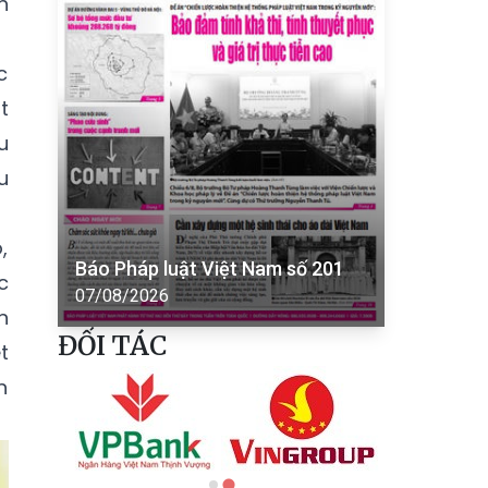
h
c
t
u
u
,
Báo Pháp luật Việt Nam số 201
c
07/08/2026
n
ĐỐI TÁC
t
n