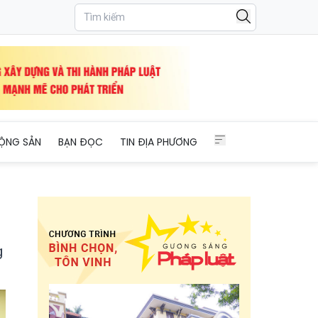
trọng tâm
ỘNG SẢN
BẠN ĐỌC
TIN ĐỊA PHƯƠNG
g