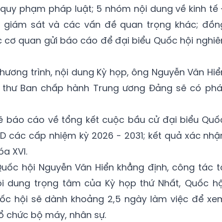
ết quy phạm pháp luật; 5 nhóm nội dung về kinh tế 
ch, giám sát và các vấn đề quan trọng khác; đồn
c cơ quan gửi báo cáo để đại biểu Quốc hội nghiê
chương trình, nội dung Kỳ họp, ông Nguyễn Văn Hiể
 Bí thư Ban chấp hành Trung ương Đảng sẽ có phá
ẽ báo cáo về tổng kết cuộc bầu cử đại biểu Quố
ND các cấp nhiệm kỳ 2026 - 2031; kết quả xác nhậ
óa XVI.
ốc hội Nguyễn Văn Hiển khẳng định, công tác t
i dung trọng tâm của Kỳ họp thứ Nhất, Quốc hộ
Quốc hội sẽ dành khoảng 2,5 ngày làm việc để xe
tổ chức bộ máy, nhân sự.