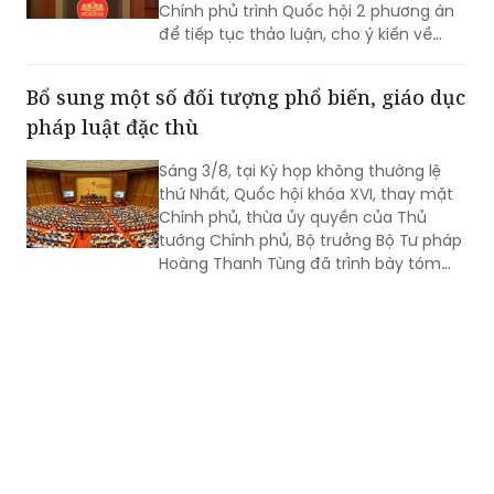
Chính phủ trình Quốc hội 2 phương án
để tiếp tục thảo luận, cho ý kiến về
cách thức quy định phạm vi trách
nhiệm bồi thường của Nhà nước.
Bổ sung một số đối tượng phổ biến, giáo dục
pháp luật đặc thù
Sáng 3/8, tại Kỳ họp không thường lệ
thứ Nhất, Quốc hội khóa XVI, thay mặt
Chính phủ, thừa ủy quyền của Thủ
tướng Chính phủ, Bộ trưởng Bộ Tư pháp
Hoàng Thanh Tùng đã trình bày tóm
tắt Tờ trình về dự án Luật Phổ biến, giáo
dục pháp luật (sửa đổi). Trong đó,
đáng chú ý là dự thảo Luật bổ sung
một số đối tượng đặc thù là người
thuộc hộ nghèo, người thuộc hộ cận
nghèo; người cao tuổi; người bị phạt cải
tạo không giam giữ; người chấp hành
xong hình phạt tù đang tái hòa nhập
cộng đồng.