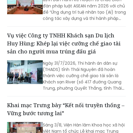
đàn pháp luật ASEAN năm 2026 với chủ
đề “Ứng dụng trí tuệ nhân tạo (AI) trong
công tác xây dựng và thi hành pháp
luật trong kỷ nguyên số”. Diễn đàn dự
kiến sẽ diễn ra vào ngày 18/8 tới.
Vụ việc Công ty TNHH Khách sạn Du lịch
Huy Hùng: Khép lại việc cưỡng chế giao tài
sản cho người mua trúng đấu giá
Ngày 31/7/2026, Thi hành án dân sự
(THADS) tỉnh Thái Nguyên đã hoàn
thành việc cưỡng chế giao tài sản là
Khách sạn River (số 417 đường Quang
Trung, phường Quyết Thắng, tỉnh Thái
Nguyên) cho người mua trúng đấu giá
theo quy định của pháp luật. Đây là vụ
Khai mạc Trưng bày “Kết nối truyền thống –
án kinh doanh, thương mại có giá trị
Vững bước tương lai”
lớn, việc tổ chức thi hành kéo dài gần 3
năm do phát sinh nhiều khó khăn,
Sáng 3/8, Viện Hàn lâm Khoa học xã hội
vướng mắc.
Việt Nam tổ chức Lễ khai mạc Trưng