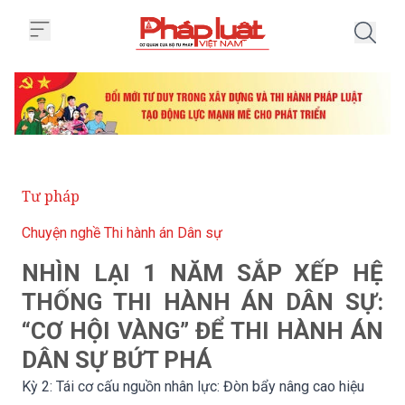
Trang chủ Kỳ 2: Tái cơ cấu nguồn
Tư pháp
Chuyện nghề Thi hành án Dân sự
NHÌN LẠI 1 NĂM SẮP XẾP HỆ
THỐNG THI HÀNH ÁN DÂN SỰ:
“CƠ HỘI VÀNG” ĐỂ THI HÀNH ÁN
DÂN SỰ BỨT PHÁ
Kỳ 2: Tái cơ cấu nguồn nhân lực: Đòn bẩy nâng cao hiệu