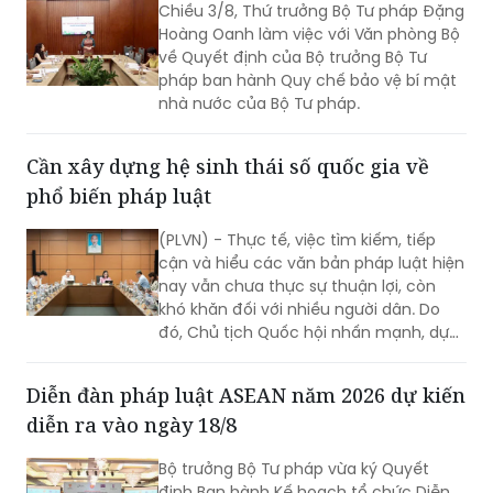
Chiều 3/8, Thứ trưởng Bộ Tư pháp Đặng
quyền con người.
Hoàng Oanh làm việc với Văn phòng Bộ
về Quyết định của Bộ trưởng Bộ Tư
pháp ban hành Quy chế bảo vệ bí mật
nhà nước của Bộ Tư pháp.
Cần xây dựng hệ sinh thái số quốc gia về
phổ biến pháp luật
(PLVN) - Thực tế, việc tìm kiếm, tiếp
cận và hiểu các văn bản pháp luật hiện
nay vẫn chưa thực sự thuận lợi, còn
khó khăn đối với nhiều người dân. Do
đó, Chủ tịch Quốc hội nhấn mạnh, dự
thảo Luật Phổ biến, giáo dục pháp luật
(sửa đổi) cần nghiên cứu quy định rõ
Diễn đàn pháp luật ASEAN năm 2026 dự kiến
việc xây dựng hệ sinh thái số quốc gia
diễn ra vào ngày 18/8
về phổ biến, giáo dục pháp luật.
Bộ trưởng Bộ Tư pháp vừa ký Quyết
định Ban hành Kế hoạch tổ chức Diễn