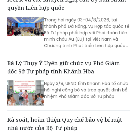
quyền Liên hợp quốc
Trong hai ngày 03–04/8/2026, tại
thành phố Đà Nẵng, Vụ Hợp tác quốc tế
Bộ Tư pháp phối hợp với Phái đoàn Liên
minh châu Âu (EU) tại Việt Nam và
Chương trình Phát triển Liên hợp quốc
(UNDP) tại Việt Nam tổ chức Hội thảo
về thực hiện các khuyến nghị của Ủy
Bà Lý Thụy Ý Uyên giữ chức vụ Phó Giám
ban Nhân quyền Liên hợp quốc đối với
đốc Sở Tư pháp tỉnh Khánh Hòa
Báo cáo định kỳ lần thứ tư của Việt
Nam về thực hiện Công ước quốc tế về
Ngày 3/8, UBND tỉnh Khánh Hòa tổ chức
các quyền dân sự và chính trị (ICCPR)
hội nghị công bố và trao quyết định bổ
và Hội nghị tập huấn về thực hiện Công
nhiệm Phó Giám đốc Sở Tư pháp.
ước ICCPR. Đây là chuỗi hoạt động
được triển khai trong khuôn khổ Dự án
“Tăng cường pháp luật và tư pháp tại
Việt Nam giai đoạn II” (EU JULE II), góp
Rà soát, hoàn thiện Quy chế bảo vệ bí mật
phần nâng cao năng lực của các cơ
nhà nước của Bộ Tư pháp
quan, tổ chức trong việc thực hiện các
cam kết quốc tế của Việt Nam về