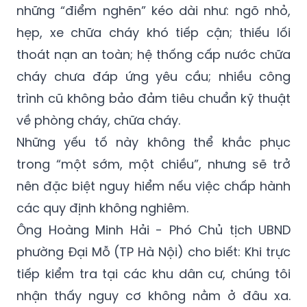
những “điểm nghẽn” kéo dài như: ngõ nhỏ,
hẹp, xe chữa cháy khó tiếp cận; thiếu lối
thoát nạn an toàn; hệ thống cấp nước chữa
cháy chưa đáp ứng yêu cầu; nhiều công
trình cũ không bảo đảm tiêu chuẩn kỹ thuật
về phòng cháy, chữa cháy.
Những yếu tố này không thể khắc phục
trong “một sớm, một chiều”, nhưng sẽ trở
nên đặc biệt nguy hiểm nếu việc chấp hành
các quy định không nghiêm.
Ông Hoàng Minh Hải - Phó Chủ tịch UBND
phường Đại Mỗ (TP Hà Nội) cho biết: Khi trực
tiếp kiểm tra tại các khu dân cư, chúng tôi
nhận thấy nguy cơ không nằm ở đâu xa.