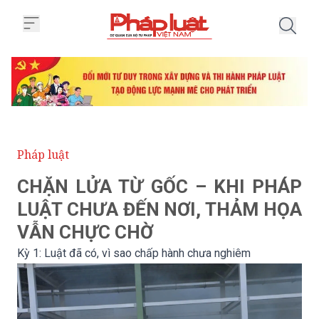
Trang chủ Kỳ 1: Luật đã có, vì 
Pháp luật
CHẶN LỬA TỪ GỐC – KHI PHÁP
LUẬT CHƯA ĐẾN NƠI, THẢM HỌA
VẪN CHỰC CHỜ
Kỳ 1: Luật đã có, vì sao chấp hành chưa nghiêm