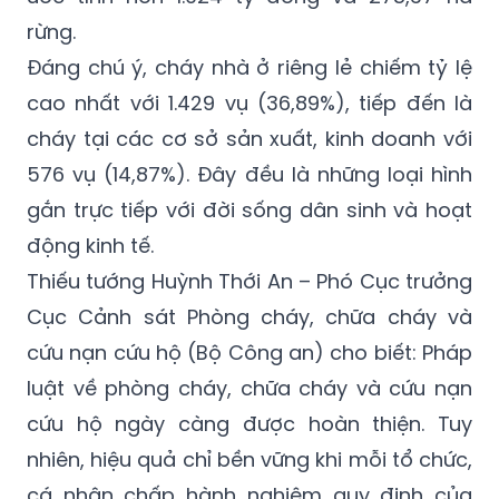
rừng.
Đáng chú ý, cháy nhà ở riêng lẻ chiếm tỷ lệ
cao nhất với 1.429 vụ (36,89%), tiếp đến là
cháy tại các cơ sở sản xuất, kinh doanh với
576 vụ (14,87%). Đây đều là những loại hình
gắn trực tiếp với đời sống dân sinh và hoạt
động kinh tế.
Thiếu tướng Huỳnh Thới An – Phó Cục trưởng
Cục Cảnh sát Phòng cháy, chữa cháy và
cứu nạn cứu hộ (Bộ Công an) cho biết: Pháp
luật về phòng cháy, chữa cháy và cứu nạn
cứu hộ ngày càng được hoàn thiện. Tuy
nhiên, hiệu quả chỉ bền vững khi mỗi tổ chức,
cá nhân chấp hành nghiêm quy định của