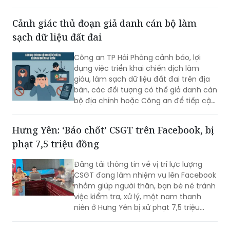
dược có thành phần giảm đau, chống
viêm rồi trộn vào thuốc Đông y, đóng
Cảnh giác thủ đoạn giả danh cán bộ làm
gói dưới nhãn “thuốc Đông y gia truyền”
sạch dữ liệu đất đai
để bán cho người bệnh.
Công an TP Hải Phòng cảnh báo, lợi
dụng việc triển khai chiến dịch làm
giàu, làm sạch dữ liệu đất đai trên địa
bàn, các đối tượng có thể giả danh cán
bộ địa chính hoặc Công an để tiếp cận,
thu thập thông tin cá nhân, phát tán
mã độc và chiếm đoạt tài sản của
Hưng Yên: ‘Báo chốt’ CSGT trên Facebook, bị
người dân.
phạt 7,5 triệu đồng
Đăng tải thông tin về vị trí lực lượng
CSGT đang làm nhiệm vụ lên Facebook
nhằm giúp người thân, bạn bè né tránh
việc kiểm tra, xử lý, một nam thanh
niên ở Hưng Yên bị xử phạt 7,5 triệu
đồng.