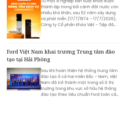
Từ một xí nghiệp sản xuất khóa được
thành lập trong bối cảnh đất nước còn
nhiều khó khăn, sau 52 năm xây dựng
và phát triển (17/7/1974 - 17/7/2026),
Công ty Cổ phần Khóa Việt - Tiệp đã
trở thành một trong những doanh
nghiệp cơ khí tiêu biểu của Việt Nam.
Hành trình hơn nửa thế kỷ ấy không chỉ
là câu chuyện tăng trưởng của một
Ford Việt Nam khai trương Trung tâm đào
thương hiệu “quốc dân”, mà còn phản
tạo tại Hải Phòng
ánh sự bền bỉ của doanh nghiệp Việt
trong quá trình đổi mới, hội nhập và
Sau khi hoàn thiện hệ thống trung tâm
không ngừng nâng cao năng lực cạnh
đào tạo ở cả hai miền Bắc – Nam, Việt
tranh.
Nam đã trở thành một trong số ít thị
trường trong khu vực sở hữu hệ thống
đào tạo theo tiêu chuẩn Ford toàn cầu,
cùng với Thái Lan, Nam Phi, Úc và
Philippin.