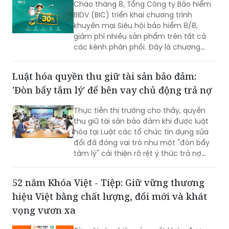
Chào tháng 8, Tổng Công ty Bảo hiểm
BIDV (BIC) triển khai chương trình
khuyến mại Siêu hội bảo hiểm 8/8,
giảm phí nhiều sản phẩm trên tất cả
các kênh phân phối. Đây là chương
trình ưu đãi có mức giảm phí tốt nhất
của BIC ở trong cùng thời điểm.
Luật hóa quyền thu giữ tài sản bảo đảm:
'Đòn bẩy tâm lý' để bên vay chủ động trả nợ
Thực tiễn thị trường cho thấy, quyền
thu giữ tài sản bảo đảm khi được luật
hóa tại Luật các tổ chức tín dụng sửa
đổi đã đóng vai trò như một "đòn bẩy
tâm lý" cải thiện rõ rệt ý thức trả nợ
của bên vay.
52 năm Khóa Việt - Tiệp: Giữ vững thương
hiệu Việt bằng chất lượng, đổi mới và khát
vọng vươn xa