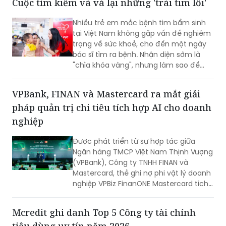
Cuộc tìm kiếm và vá lại những 'trái tim lỗi'
hiện đại, nơi doanh nghiệp có thể chủ
động kiểm soát ngân sách, tối ưu dòng
Nhiều trẻ em mắc bệnh tim bẩm sinh
tiền và nâng cao hiệu quả vận hành
tại Việt Nam không gặp vấn đề nghiêm
ngay từ những giao dịch hàng ngày.
trọng về sức khoẻ, cho đến một ngày
bác sĩ tìm ra bệnh. Nhận diện sớm là
"chìa khóa vàng", nhưng làm sao để
chiếc chìa khóa ấy đến tay những gia
đình nghèo ở vùng nông thôn, xa xôi,
VPBank, FINAN và Mastercard ra mắt giải
nơi điều kiện y tế còn thiếu thốn?
pháp quản trị chi tiêu tích hợp AI cho doanh
nghiệp
Được phát triển từ sự hợp tác giữa
Ngân hàng TMCP Việt Nam Thịnh Vượng
(VPBank), Công ty TNHH FINAN và
Mastercard, thẻ ghi nợ phi vật lý doanh
nghiệp VPBiz FinanONE Mastercard tích
hợp AI không chỉ là một phương thức
thanh toán mà còn là giải pháp giúp
Mcredit ghi danh Top 5 Công ty tài chính
doanh nghiệp rút ngắn quy trình phê
tiêu dùng uy tín năm 2026
duyệt chi tiêu, trao quyền chủ động