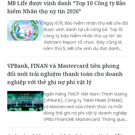
MB Life được vinh danh “Top 10 Công ty Bảo
hiểm Nhân thọ uy tín 2026”
Ngày 6/8, Bảo hiểm nhân thọ MB Life đã
được vinh danh tại Lễ công bố 'Top 10
công ty bảo hiểm nhân thọ uy tín' do
Vietnam Report tổ chức. Đây cũng là
năm thứ 5, MB Life vinh dự đạt danh
hiệu bởi những nỗ lực bền bỉ trong việc
đảm bảo quyền lợi khách hàng với tôn
VPBank, FINAN và Mastercard tiên phong
chỉ đặt sự tín nhiệm lên hàng đầu suốt
đổi mới trải nghiệm thanh toán cho doanh
một thập kỷ.
nghiệp với thẻ ghi nợ phi vật lý
Ngân hàng TMCP Việt Nam Thịnh Vượng
(VPBank), Công ty TNHH FINAN (FINAN)
và Mastercard vừa chính thức ra mắt
dòng thẻ ghi nợ phi vật lý doanh nghiệp
VPBiz FinanONE Mastercard. Thông qua
giải pháp này, ba đơn vị hướng tới xây
dựng một hệ sinh thái quản trị chi tiêu