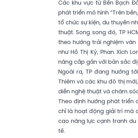
Các khu vực từ Bến Bạch Đ
phát triển mô hình “Trên bến
tổ chức sự kiện, du thuyền 
thuật. Song song đó, TP HC
theo hướng trải nghiệm văn 
như Hồ Thị Kỷ, Phan Xích L
nâng cấp gắn với bản sắc đị
Ngoài ra, TP đang hướng tới
Thiêm và các khu đô thị mới, 
diễn nghệ thuật và chăm sóc
Theo định hướng phát triển
chỉ là hoạt động giải trí mà
cao năng lực cạnh tranh du 
tế.