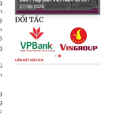
g
07/08/2026
n
ĐỐI TÁC
ệ
m
ố
g
LIÊN KẾT HỮU ÍCH
ủ
h
g
g
c