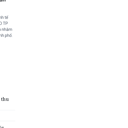
nh tế
ND TP
ản nhằm
ành phố.
 thu