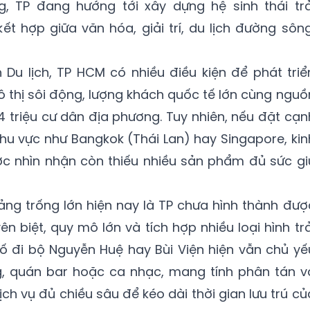
, TP đang hướng tới xây dựng hệ sinh thái trả
 hợp giữa văn hóa, giải trí, du lịch đường sông
Du lịch, TP HCM có nhiều điều kiện để phát triể
ô thị sôi động, lượng khách quốc tế lớn cùng nguồ
4 triệu cư dân địa phương. Tuy nhiên, nếu đặt cạn
 khu vực như Bangkok (Thái Lan) hay Singapore, kin
 nhìn nhận còn thiếu nhiều sản phẩm đủ sức gi
ảng trống lớn hiện nay là TP chưa hình thành đượ
n biệt, quy mô lớn và tích hợp nhiều loại hình trả
ố đi bộ Nguyễn Huệ hay Bùi Viện hiện vẫn chủ yế
, quán bar hoặc ca nhạc, mang tính phân tán v
ch vụ đủ chiều sâu để kéo dài thời gian lưu trú củ