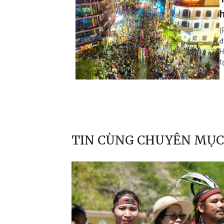
(
đ
H
t
TIN CÙNG CHUYÊN MỤC