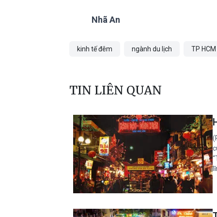
Nhã An
kinh tế đêm
ngành du lịch
TP HCM
TIN LIÊN QUAN
(
c
“
l