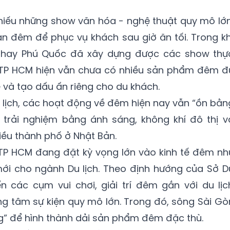
hiếu những show văn hóa - nghệ thuật quy mô lớn
n đêm để phục vụ khách sau giờ ăn tối. Trong kh
 hay Phú Quốc đã xây dựng được các show thự
 TP HCM hiện vẫn chưa có nhiều sản phẩm đêm đ
 và tạo dấu ấn riêng cho du khách.
lịch, các hoạt động về đêm hiện nay vẫn “ồn bằn
 trải nghiệm bằng ánh sáng, không khí đô thị v
iều thành phố ở Nhật Bản.
 TP HCM đang đặt kỳ vọng lớn vào kinh tế đêm nh
ới cho ngành Du lịch. Theo định hướng của Sở D
ển các cụm vui chơi, giải trí đêm gắn với du lịc
g tâm sự kiện quy mô lớn. Trong đó, sông Sài Gò
g” để hình thành dải sản phẩm đêm đặc thù.