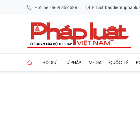
Hotline: 0869 359 588
Email: baodientuphapl
Trang chủ Kinh tế đêm TP H
THỜI SỰ
TƯ PHÁP
MEDIA
QUỐC TẾ
P