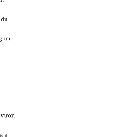
út
 du
 giữa
m vươn
ival