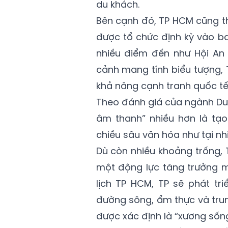
du khách.
Bên cạnh đó, TP HCM cũng t
được tổ chức định kỳ vào ba
nhiều điểm đến như Hội An
cảnh mang tính biểu tượng,
khả năng cạnh tranh quốc tế
Theo đánh giá của ngành Du 
âm thanh” nhiều hơn là tạo
chiều sâu văn hóa như tại nh
Dù còn nhiều khoảng trống,
một động lực tăng trưởng m
lịch TP HCM, TP sẽ phát tri
đường sông, ẩm thực và trun
được xác định là “xương sốn