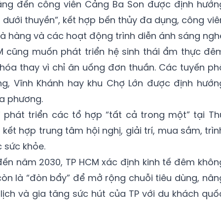
ằng đến công viên Cảng Ba Son được định hướn
, dưới thuyền”, kết hợp bến thủy đa dụng, công viê
nhà hàng và các hoạt động trình diễn ánh sáng ngh
M cũng muốn phát triển hệ sinh thái ẩm thực đê
hóa thay vì chỉ ăn uống đơn thuần. Các tuyến ph
ong, Vĩnh Khánh hay khu Chợ Lớn được định hướn
a phương.
 phát triển các tổ hợp “tất cả trong một” tại Th
kết hợp trung tâm hội nghị, giải trí, mua sắm, trìn
 sức khỏe.
 đến năm 2030, TP HCM xác định kinh tế đêm khôn
 còn là “đòn bẩy” để mở rộng chuỗi tiêu dùng, nân
lịch và gia tăng sức hút của TP với du khách quố