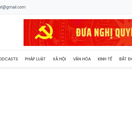
uat@gmail.com
CM cần làm gì để giữ chân khách quốc tế?
ODCASTS
PHÁP LUẬT
XÃ HỘI
VĂN HÓA
KINH TẾ
BẤT Đ