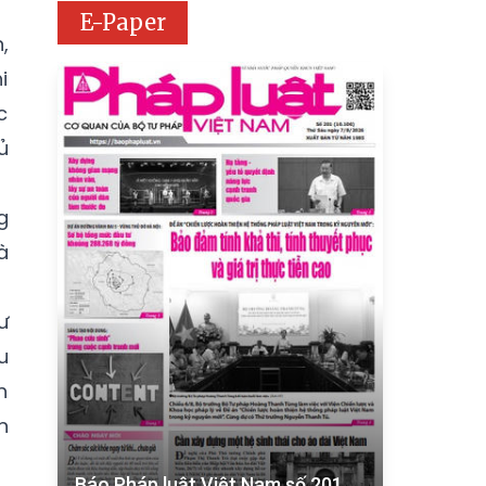
E-Paper
,
i
c
ủ
g
à
ư
u
h
n
Báo Pháp luật Việt Nam số 201