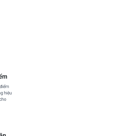
iểm
 điểm
g hiệu
 cho
văn