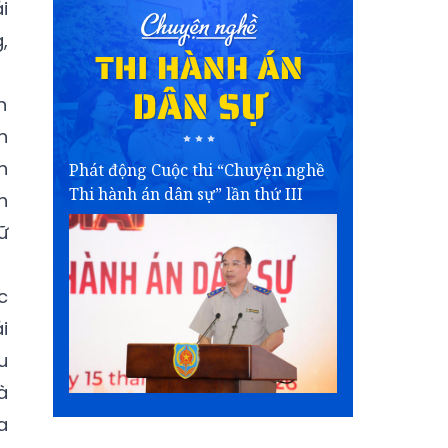
i
,
n
n
h
Phát động Cuộc thi “Chuyện nghề
Thi hành án dân sự” lần thứ III
h
ữ
c
i
u
à
a