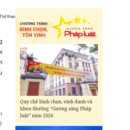
Thể thao
g
i
n
u
Quy chế bình chọn, vinh danh và
khen thưởng “Gương sáng Pháp
m
luật” năm 2026
ộ