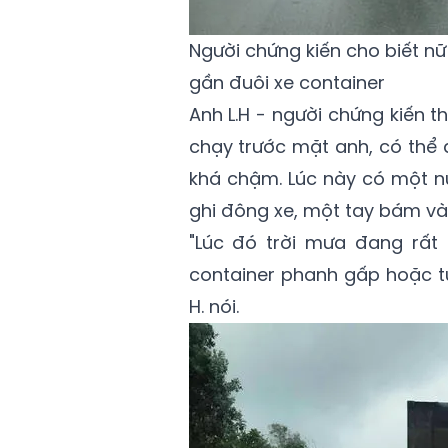
Người chứng kiến cho biết nữ
gần đuôi xe container
Anh L.H - người chứng kiến th
chạy trước mặt anh, có thể 
khá chậm. Lúc này có một nữ
ghi đông xe, một tay bám vào
"Lúc đó trời mưa đang rất 
container phanh gấp hoặc t
H. nói.