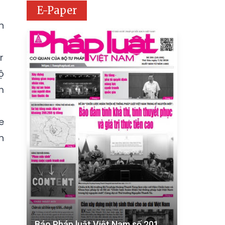
E-Paper
n
r
ộ
m
e
h
Báo Pháp luật Việt Nam số 201