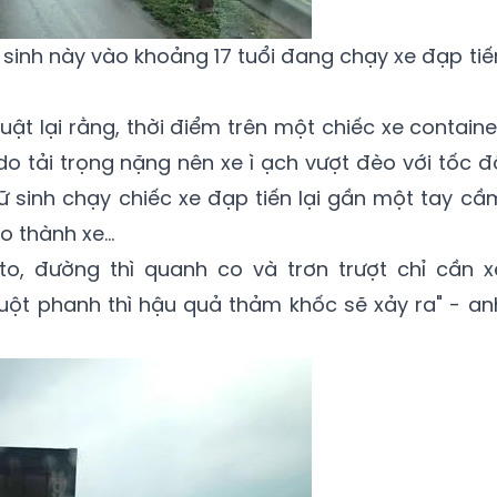
 sinh này vào khoảng 17 tuổi đang chạy xe đạp tiế
uật lại rằng, thời điểm trên một chiếc xe containe
do tải trọng nặng nên xe ì ạch vượt đèo với tốc đ
 sinh chạy chiếc xe đạp tiến lại gần một tay cầ
 thành xe...
to, đường thì quanh co và trơn trượt chỉ cần x
uột phanh thì hậu quả thảm khốc sẽ xảy ra" - an