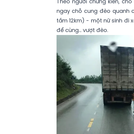
Theo người chứng kiến, cho 
ngay chỗ cung đèo quanh co
tầm 12km) - một nữ sinh đi 
để cùng... vượt đèo.