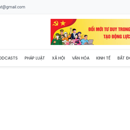
uat@gmail.com
đi xe đạp bám đuôi ô tô container khi vượt đèo
ODCASTS
PHÁP LUẬT
XÃ HỘI
VĂN HÓA
KINH TẾ
BẤT Đ