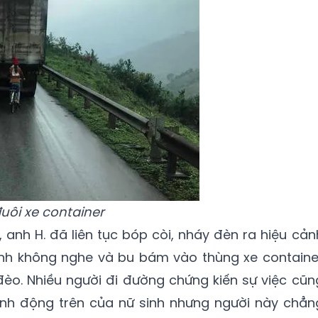
uôi xe container
 anh H. đã liên tục bóp còi, nháy đèn ra hiệu cản
ình không nghe và bu bám vào thùng xe containe
èo. Nhiều người đi đường chứng kiến sự việc cũn
h động trên của nữ sinh nhưng người này chẳn