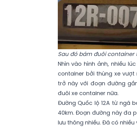
Sau đó bám đuôi container 
Nhìn vào hình ảnh, nhiều l
container bởi thùng xe vượt
trở này với đoạn đường gần
đuôi xe container nữa.
Đường Quốc lộ 12A từ ngã b
40km. Đoạn đường này đa ph
lưu thông nhiều. Đã có nhiều 