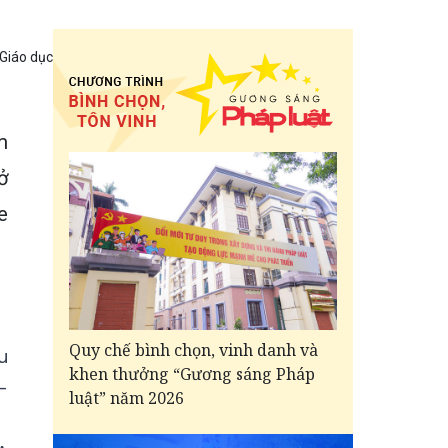
 Giáo dục
m
ở
e
Quy chế bình chọn, vinh danh và
u
khen thưởng “Gương sáng Pháp
-
luật” năm 2026