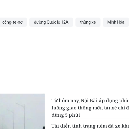
công-te-nơ
đường Quốc lộ 12A
thùng xe
Minh Hóa
Từ hôm nay, Nội Bài áp dụng ph
luồng giao thông mới, tài xế chỉ 
dừng 5 phút
Tái diễn tình trạng ném đá xe kh