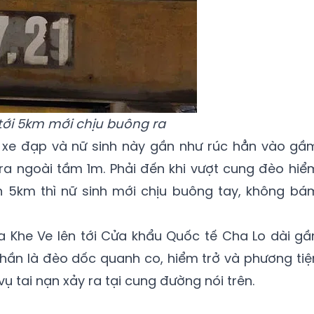
tới 5km mới chịu buông ra
úc xe đạp và nữ sinh này gần như rúc hẳn vào gầ
 ra ngoài tầm 1m. Phải đến khi vượt cung đèo hiể
 5km thì nữ sinh mới chịu buông tay, không bá
a Khe Ve lên tới Cửa khẩu Quốc tế Cha Lo dài gầ
ần là đèo dốc quanh co, hiểm trở và phương tiệ
vụ tai nạn xảy ra tại cung đường nói trên.