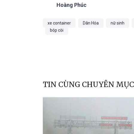
Hoàng Phúc
xe container
Dân Hóa
nữ sinh
bóp còi
TIN CÙNG CHUYÊN MỤC