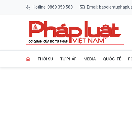
Hotline: 0869 359 588
Email: baodientuphapl
Trang chủ Kinh hãi nữ sinh 
THỜI SỰ
TƯ PHÁP
MEDIA
QUỐC TẾ
P