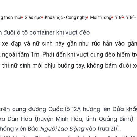
ng thôn mới
Giáo dục
Khoa học - Công nghệ
Môi trường
Y tế
Y tế -
m đuôi ô tô container khi vượt đèo
úc xe đạp và nữ sinh này gần như rúc hẳn vào gầ
a ngoài tầm 1m. Phải đến khi vượt cung đèo hiểm tr
thì nữ sinh mới chịu buông tay, không bám đuôi x
a trên cung đường Quốc lộ 12A hướng lên Cửa khẩ
ã Dân Hóa (huyện Minh Hóa, tỉnh Quảng Bình) 
phóng viên Báo
Người Lao Động
vào trưa 21/1.