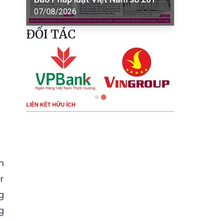
07/08/2026
ĐỐI TÁC
LIÊN KẾT HỮU ÍCH
h
r
g
g