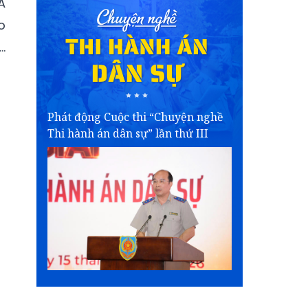
A
o
…
Phát động Cuộc thi “Chuyện nghề
Thi hành án dân sự” lần thứ III