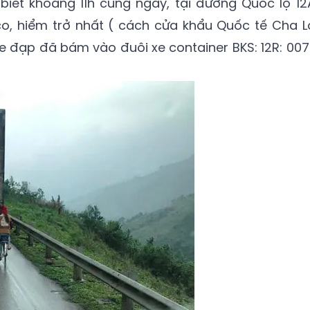
biết khoảng 11h cùng ngày, tại đường Quốc lộ 12
, hiểm trở nhất ( cách cửa khẩu Quốc tế Cha L
xe đạp đã bám vào đuôi xe container BKS: 12R: 007