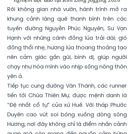
Rời không gian nhà vườn, hành trình mở ra
khung cảnh làng quê thanh bình trên các
tuyến đường Nguyễn Phúc Nguyên, Sư Vạn
Hạnh với những cánh đồng lúa trải dài; gió
đồng thổi nhẹ, hương lúa thoang thoảng tạo
nên cảm giác gần gũi, bình dị, giúp người
chạy như hòa mình vào nhịp sống nông thôn
yên ả.
Tiếp tục cung đường Văn Thánh, các runner
tiến tới Chùa Thiên Mụ; được mệnh danh là
“Đệ nhất cổ tự” của xứ Huế. Với tháp Phước
Duyên cao vút soi bóng xuống dòng sông
Hương, nơi đây không chỉ là điểm nhấn cảnh
quan mà còn mang đến nguồn cảm hứng