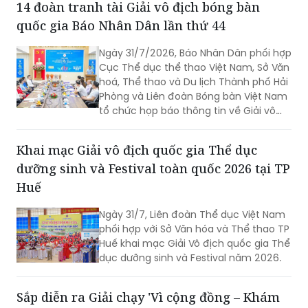
14 đoàn tranh tài Giải vô địch bóng bàn
quốc gia Báo Nhân Dân lần thứ 44
Ngày 31/7/2026, Báo Nhân Dân phối hợp
Cục Thể dục thể thao Việt Nam, Sở Văn
hoá, Thể thao và Du lịch Thành phố Hải
Phòng và Liên đoàn Bóng bàn Việt Nam
tổ chức họp báo thông tin về Giải vô
địch bóng bàn quốc gia Báo Nhân Dân
lần thứ 44 tranh Cúp Phân bón Cà Mau
Khai mạc Giải vô địch quốc gia Thể dục
năm 2026.
dưỡng sinh và Festival toàn quốc 2026 tại TP
Huế
Ngày 31/7, Liên đoàn Thể dục Việt Nam
phối hợp với Sở Văn hóa và Thể thao TP
Huế khai mạc Giải Vô địch quốc gia Thể
dục dưỡng sinh và Festival năm 2026.
Sắp diễn ra Giải chạy 'Vì cộng đồng – Khám