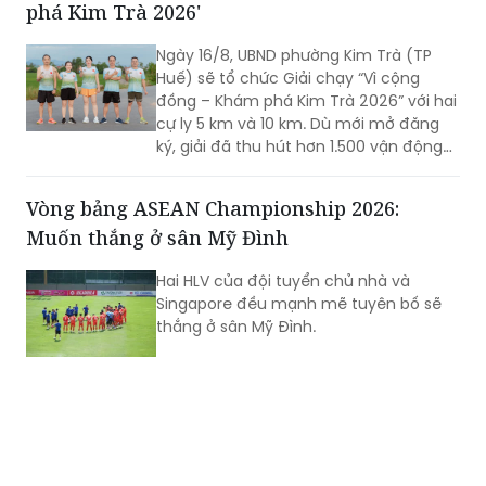
phá Kim Trà 2026'
Ngày 16/8, UBND phường Kim Trà (TP
Huế) sẽ tổ chức Giải chạy “Vì cộng
đồng – Khám phá Kim Trà 2026” với hai
cự ly 5 km và 10 km. Dù mới mở đăng
ký, giải đã thu hút hơn 1.500 vận động
viên trong và ngoài địa phương tham
gia, cho thấy sức hút của một sự kiện
Vòng bảng ASEAN Championship 2026:
thể thao mang đậm bản sắc quê
Muốn thắng ở sân Mỹ Đình
hương.
Hai HLV của đội tuyển chủ nhà và
Singapore đều mạnh mẽ tuyên bố sẽ
thắng ở sân Mỹ Đình.