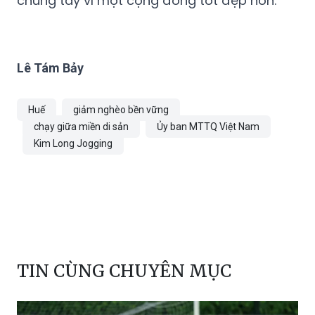
chung tay vì một cộng đồng tốt đẹp hơn.
Lê Tám Bảy
Huế
giảm nghèo bền vững
chạy giữa miền di sản
Ủy ban MTTQ Việt Nam
Kim Long Jogging
TIN CÙNG CHUYÊN MỤC