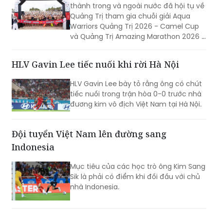
thành trong và ngoài nước đã hội tụ về
Quảng Trị tham gia chuỗi giải Aqua
Warriors Quảng Trị 2026 - Camel Cup
và Quảng Trị Amazing Marathon 2026 -
Camel Cup. Sự kiện không chỉ tạo nên
ngày hội của những người yêu thể thao
HLV Gavin Lee tiếc nuối khi rời Hà Nội
sức bền mà còn góp phần quảng bá
hình ảnh, khẳng định sức hút của
HLV Gavin Lee bày tỏ rằng ông có chút
Quảng Trị đối với các sự kiện thể thao
tiếc nuối trong trận hòa 0-0 trước nhà
quy mô lớn.
đương kim vô địch Việt Nam tại Hà Nội.
Đội tuyển Việt Nam lên đường sang
Indonesia
Mục tiêu của các học trò ông Kim Sang
Sik là phải có điểm khi đối đầu với chủ
nhà Indonesia.