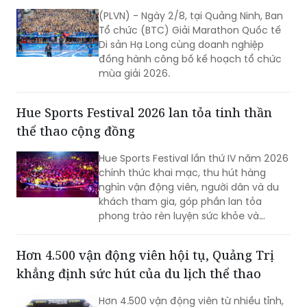
(PLVN) - Ngày 2/8, tại Quảng Ninh, Ban
Tổ chức (BTC) Giải Marathon Quốc tế
Di sản Hạ Long cùng doanh nghiệp
đồng hành công bố kế hoạch tổ chức
mùa giải 2026.
Hue Sports Festival 2026 lan tỏa tinh thần
thể thao cộng đồng
Hue Sports Festival lần thứ IV năm 2026
chính thức khai mạc, thu hút hàng
nghìn vận động viên, người dân và du
khách tham gia, góp phần lan tỏa
phong trào rèn luyện sức khỏe và
quảng bá hình ảnh TP Huế năng động,
giàu bản sắc.
Hơn 4.500 vận động viên hội tụ, Quảng Trị
khẳng định sức hút của du lịch thể thao
Hơn 4.500 vận động viên từ nhiều tỉnh,