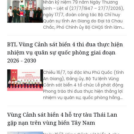
Nhân kỷ niệm 79 năm Ngày Thương
binh - Liệt sĩ (27/7/1947 – 27/7/2026),
ngày 17/7, đoàn công tác Bộ Chỉ huy
Quân sự tỉnh An Giang do Đại tá Chau
Chắc, Phó Chính ủy Bộ CHQS tỉnh làm
trưởng đoàn đã đến thăm, trao 4 phần
quà của Quân ủy Trung ương, Bộ Quốc
BTL Vùng Cảnh sát biển 4 thi đua thực hiện
phòng tặng các gia đình chính sách,
nhiệm vụ quân sự quốc phòng giai đoạn
người có công với cách mạng trên địa
bàn phường Rạch Giá, An Giang.
2026 - 2030
Chiều 16/7, tại đặc khu Phú Quốc (tỉnh
An Giang), Đảng ủy, Bộ Tư lệnh Vùng
Cảnh sát biển 4 tổ chức Lễ phát động
Phong trào thi đua thực hiện thắng lợi
nhiệm vụ quân sự, quốc phòng hằng
năm và giai đoạn 2026 – 2030. Thiếu
tướng Nguyễn Văn Dũng - Bí thư Đảng
Vùng Cảnh sát biển 4 hỗ trợ tàu Thái Lan
ủy, Chính ủy, Chủ tịch Hội đồng Thi đua
gặp nạn trên vùng biển Tây Nam
- Khen thưởng Bộ Tư lệnh Vùng Cảnh
sát biển 4 chủ trì buổi Lễ.