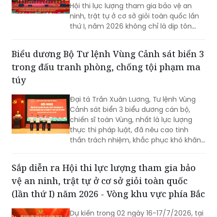
Hội thi lực lượng tham gia bảo vệ an
ninh, trật tự ở cơ sở giỏi toàn quốc lần
thứ I, năm 2026 không chỉ là dịp tôn
vinh những mô hình hiệu quả mà còn
góp phần nâng cao kỹ năng, nghiệp vụ
Biểu dương Bộ Tư lệnh Vùng Cảnh sát biển 3
cho lực lượng giữ gìn bình yên từ cơ sở.
trong đấu tranh phòng, chống tội phạm ma
túy
Đại tá Trần Xuân Lương, Tư lệnh Vùng
Cảnh sát biển 3 biểu dương cán bộ,
chiến sĩ toàn Vùng, nhất là lực lượng
thực thi pháp luật, đã nêu cao tinh
thần trách nhiệm, khắc phục khó khăn,
kiên quyết đấu tranh với các loại tội
phạm, vi phạm pháp luật, hoàn thành
Sắp diễn ra Hội thi lực lượng tham gia bảo
xuất sắc nhiệm vụ được giao...
vệ an ninh, trật tự ở cơ sở giỏi toàn quốc
(lần thứ I) năm 2026 - Vòng khu vực phía Bắc
Dự kiến trong 02 ngày 16-17/7/2026, tại