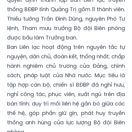
thống BĐBP tỉnh Quảng Trị gồm 11 thành viên.
Thiếu tướng Trần Đình Dũng, nguyên Phó Tư
lệnh, Tham mưu trưởng Bộ đội Biên phòng
được bầu làm Trưởng ban.
Ban Liên lạc hoạt động trên nguyên tắc tự
nguyện, dân chủ, đoàn kết, thống nhất; chấp
hành nghiêm chủ trương của Đảng, chính
sách, pháp luật của Nhà nước. Mục tiêu là
tập hợp cán bộ, chiến sĩ BĐBP đã nghỉ hưu,
nghỉ công tác, phục viên, xuất ngũ trên địa
bàn tỉnh; duy trì mối liên hệ gắn bó giữa các
thế hệ, góp phần giữ gìn, phát huy truyền
thống anh hùng của lực lượng Bộ đội Biên
phòng.