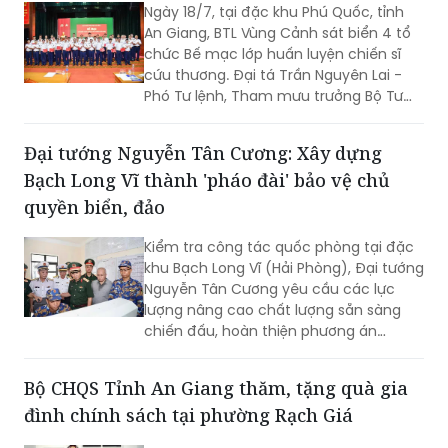
Ngày 18/7, tại đặc khu Phú Quốc, tỉnh
An Giang, BTL Vùng Cảnh sát biển 4 tổ
chức Bế mạc lớp huấn luyện chiến sĩ
cứu thương. Đại tá Trần Nguyên Lai -
Phó Tư lệnh, Tham mưu trưởng Bộ Tư
lệnh Vùng Cảnh sát biển 4, Trưởng ban
tổ chức lớp huấn luyện chủ trì bế mạc.
Đại tướng Nguyễn Tân Cương: Xây dựng
Bạch Long Vĩ thành 'pháo đài' bảo vệ chủ
quyền biển, đảo
Kiểm tra công tác quốc phòng tại đặc
khu Bạch Long Vĩ (Hải Phòng), Đại tướng
Nguyễn Tân Cương yêu cầu các lực
lượng nâng cao chất lượng sẵn sàng
chiến đấu, hoàn thiện phương án
phòng thủ, chủ động xử lý mọi tình
huống, đồng thời gắn phát triển kinh tế
Bộ CHQS Tỉnh An Giang thăm, tặng quà gia
biển với củng cố quốc phòng, an ninh.
đình chính sách tại phường Rạch Giá