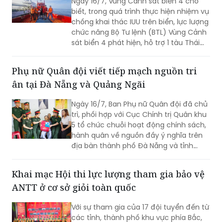
Ngày 16/7, Vùng Cảnh sát biển 4 cho
biết, trong quá trình thực hiện nhiệm vụ
chống khai thác IUU trên biển, lực lượng
chức năng Bộ Tư lệnh (BTL) Vùng Cảnh
sát biển 4 phát hiện, hỗ trợ 1 tàu Thái
Lan bị hỏng máy, trôi dạt trên vùng biển
Tây Nam.
Phụ nữ Quân đội viết tiếp mạch nguồn tri
ân tại Đà Nẵng và Quảng Ngãi
Ngày 16/7, Ban Phụ nữ Quân đội đã chủ
trì, phối hợp với Cục Chính trị Quân khu
5 tổ chức chuỗi hoạt động chính sách,
hành quân về nguồn đầy ý nghĩa trên
địa bàn thành phố Đà Nẵng và tỉnh
Quảng Ngãi
Khai mạc Hội thi lực lượng tham gia bảo vệ
ANTT ở cơ sở giỏi toàn quốc
Với sự tham gia của 17 đội tuyển đến từ
các tỉnh, thành phố khu vực phía Bắc,