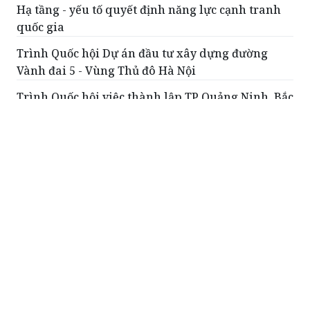
Hạ tầng - yếu tố quyết định năng lực cạnh tranh
quốc gia
Trình Quốc hội Dự án đầu tư xây dựng đường
Vành đai 5 - Vùng Thủ đô Hà Nội
Trình Quốc hội việc thành lập TP Quảng Ninh, Bắc
Ninh
Kiên quyết không hạ các chỉ tiêu về chất lượng
Đưa đổi mới sáng tạo thành động lực phát triển
của toàn xã hội
ĐỌC THÊM
Đổi mới tư duy đối ngoại, góp phần thực
hiện mục tiêu tăng trưởng
Sáng 4/8, tham dự và phát biểu chỉ