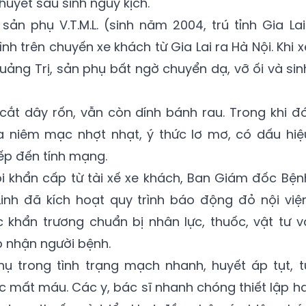
huyết sau sinh nguy kịch.
sản phụ V.T.M.L. (sinh năm 2004, trú tỉnh Gia Lai
h trên chuyến xe khách từ Gia Lai ra Hà Nội. Khi x
uảng Trị, sản phụ bất ngờ chuyển dạ, vỡ ối và sin
ắt dây rốn, vẫn còn dính bánh rau. Trong khi đó
 niêm mạc nhợt nhạt, ý thức lơ mơ, có dấu hiệ
ếp đến tính mạng.
i khẩn cấp từ tài xế xe khách, Ban Giám đốc Bện
inh đã kích hoạt quy trình báo động đỏ nội viện
 khẩn trương chuẩn bị nhân lực, thuốc, vật tư v
p nhận người bệnh.
hụ trong tình trạng mạch nhanh, huyết áp tụt, t
c mất máu. Các y, bác sĩ nhanh chóng thiết lập ha