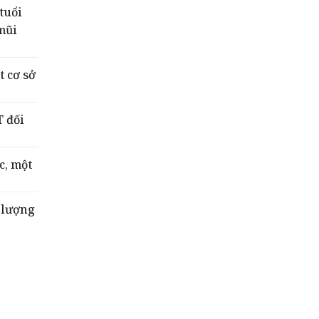
tuổi
mũi
t cơ sở
 đối
c, một
 lượng