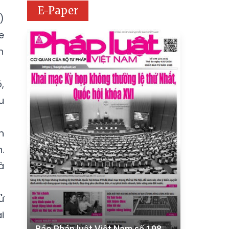
E-Paper
)
e
h
,
u
h
.
à
ử
i
Báo Pháp luật Việt Nam số 198