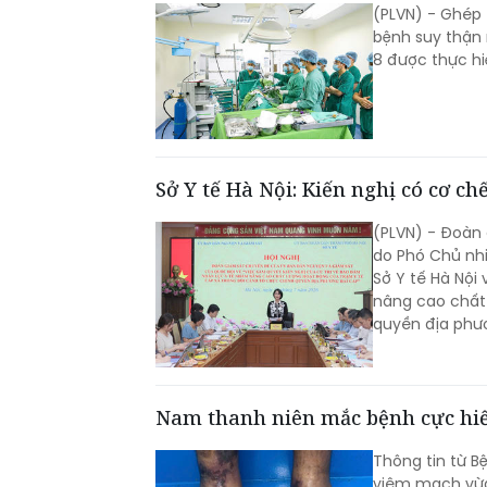
(PLVN) - Ghép 
bệnh suy thận 
8 được thực hiệ
Sở Y tế Hà Nội: Kiến nghị có cơ ch
(PLVN) - Đoàn
do Phó Chủ nhi
Sở Y tế Hà Nội
nâng cao chất 
quyền địa phư
Nam thanh niên mắc bệnh cực h
Thông tin từ B
viêm mạch vừa