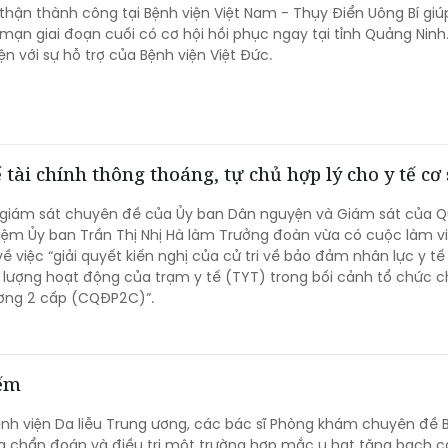
thận thành công tại Bệnh viện Việt Nam - Thụy Điển Uông Bí giú
mạn giai đoạn cuối có cơ hội hồi phục ngay tại tỉnh Quảng Ninh
n với sự hỗ trợ của Bệnh viện Việt Đức.
ế tài chính thông thoáng, tự chủ hợp lý cho y tế cơ
 giám sát chuyên đề của Ủy ban Dân nguyện và Giám sát của Q
ệm Ủy ban Trần Thị Nhị Hà làm Trưởng đoàn vừa có cuộc làm vi
 về việc “giải quyết kiến nghị của cử tri về bảo đảm nhân lực y 
lượng hoạt động của trạm y tế (TYT) trong bối cảnh tổ chức c
ơng 2 cấp (CQĐP2C)”.
iếm
ệnh viện Da liễu Trung ương, các bác sĩ Phòng khám chuyên đề 
 chẩn đoán và điều trị một trường hợp mắc u hạt tăng bạch c