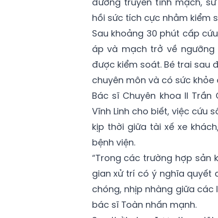
đường truyền tĩnh mạch, sử
hồi sức tích cực nhằm kiểm s
Sau khoảng 30 phút cấp cứu 
áp và mạch trở về ngưỡng a
được kiểm soát. Bé trai sau
chuyên môn và có sức khỏe ổ
Bác sĩ Chuyên khoa II Trần
Vĩnh Linh cho biết, việc cứu
kịp thời giữa tài xế xe khác
bệnh viện.
“Trong các trường hợp sản k
gian xử trí có ý nghĩa quyế
chóng, nhịp nhàng giữa các 
bác sĩ Toàn nhấn mạnh.