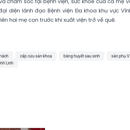
 và chăm sóc tại bệnh viện, sức khỏe của cả mẹ v
 đại diện lãnh đạo Bệnh viện Đa khoa khu vực Vĩn
ên hai mẹ con trước khi xuất viện trở về quê.
khách
cấp cứu sản khoa
băng huyết sau sinh
sản phụ V.
ĩnh Linh