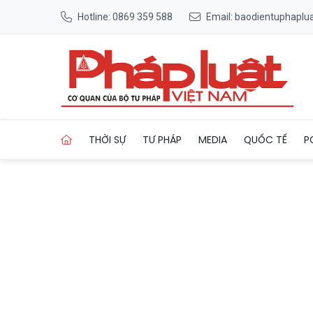
Hotline: 0869 359 588
Email: baodientuphapl
Trang chủ Kích hoạt báo độn
THỜI SỰ
TƯ PHÁP
MEDIA
QUỐC TẾ
P