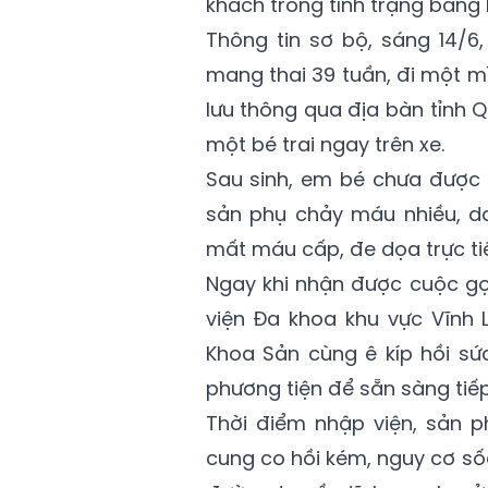
khách trong tình trạng băng 
Thông tin sơ bộ, sáng 14/6, 
mang thai 39 tuần, đi một mìn
lưu thông qua địa bàn tỉnh Q
một bé trai ngay trên xe.
Sau sinh, em bé chưa được c
sản phụ chảy máu nhiều, da
mất máu cấp, đe dọa trực ti
Ngay khi nhận được cuộc gọ
viện Đa khoa khu vực Vĩnh L
Khoa Sản cùng ê kíp hồi sức
phương tiện để sẵn sàng tiế
Thời điểm nhập viện, sản p
cung co hồi kém, nguy cơ số