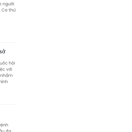
p người
. Ca thứ
 sở
uốc hội
ệc với
tế nhằm
hính
Bệnh
ầu đa