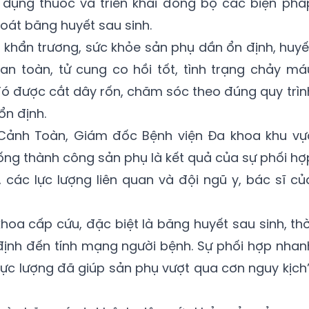
 dụng thuốc và triển khai đồng bộ các biện phá
oát băng huyết sau sinh.
khẩn trương, sức khỏe sản phụ dần ổn định, huyế
n toàn, tử cung co hồi tốt, tình trạng chảy má
 đó được cắt dây rốn, chăm sóc theo đúng quy trìn
n định.
 Cảnh Toàn, Giám đốc Bệnh viện Đa khoa khu vự
 sống thành công sản phụ là kết quả của sự phối hợ
h, các lực lượng liên quan và đội ngũ y, bác sĩ củ
hoa cấp cứu, đặc biệt là băng huyết sau sinh, thờ
t định đến tính mạng người bệnh. Sự phối hợp nhan
lực lượng đã giúp sản phụ vượt qua cơn nguy kịch”