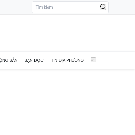
ỘNG SẢN
BẠN ĐỌC
TIN ĐỊA PHƯƠNG