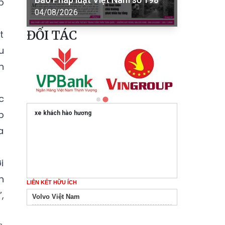
p
04/08/2026
ĐỐI TÁC
t
u
h
c
p
xe khách hào hương
a
i
h
LIÊN KẾT HỮU ÍCH
,
Volvo Việt Nam