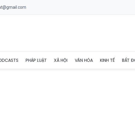
uat@gmail.com
g đỏ cứu sản phụ trẻ sinh con trên xe khách
ODCASTS
PHÁP LUẬT
XÃ HỘI
VĂN HÓA
KINH TẾ
BẤT Đ