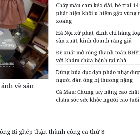
Chảy máu cam kéo dài, bé trai 14 
phát hiện khối u hiếm gặp vùng 
xoang
Hà Nội xử phạt, đình chỉ hàng loạ
sản xuất, kinh doanh răng giả
Đề xuất mở rộng thanh toán BHYT
với khám chữa bệnh tại nhà
Dùng búa đục đạn pháo nhặt đượ
người đàn ông bị thương nặng
 ánh về sản
Cà Mau: Chung tay nâng cao chất
chăm sóc sức khỏe người cao tuổi
ông Bí ghép thận thành công ca thứ 8