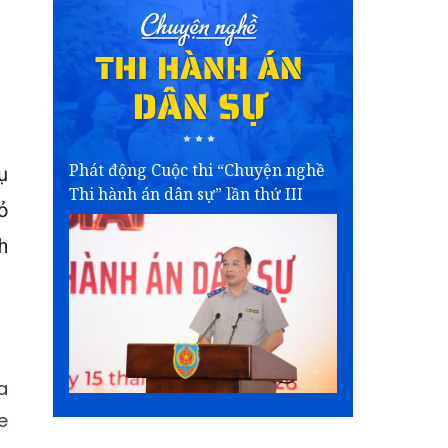
Phát động Cuộc thi “Chuyện nghề
ụ
Thi hành án dân sự” lần thứ III
ỏ
h
a
e