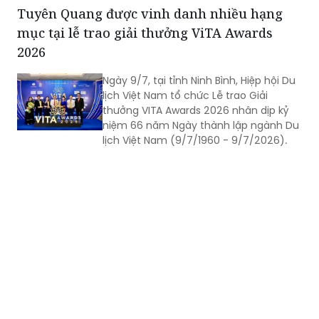
chức đã góp phần mở đường du lịch
Tuyên Quang được vinh danh nhiều hạng
miền sơn cước.
mục tại lễ trao giải thưởng ViTA Awards
2026
Ngày 9/7, tại tỉnh Ninh Bình, Hiệp hội Du
lịch Việt Nam tổ chức Lễ trao Giải
thưởng VITA Awards 2026 nhân dịp kỷ
niệm 66 năm Ngày thành lập ngành Du
lịch Việt Nam (9/7/1960 - 9/7/2026).