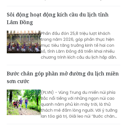
Travel Day 2026).
Sôi động hoạt động kích cầu du lịch tỉnh
Lâm Đồng
Phấn đấu đón 25,8 triệu lượt khách
trong năm 2026, góp phần thực hiện
mục tiêu tăng trưởng kinh tế hai con
số, tỉnh Lâm Đồng đã triển khai nhiều
chương trình kích cầu du lịch hấp dẫn.
Bước chân góp phần mở đường du lịch miền
sơn cước
(PLVN) - Vùng Trung du miền núi phía
Bắc nổi tiếng với những ngọn núi cao
quanh năm phủ kín mây trời, là thử
thách mê đắm lòng người. Với ý tưởng
lan tỏa giá trị, Giải leo núi ‘’Bước chân
trên mây’’ do Báo PLVN khởi xướng tổ