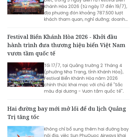
biết, trong 3 ngày diễn ra Festival Biển
Khánh Hòa 2026 (từ ngày 17 đến 19/7),
địa phương đón khoảng 787.500 lượt
khách tham quan, nghỉ dưỡng; doanh
thu du lịch ước đạt hơn 1.300 tỷ đồng.
Festival Biển Khánh Hòa 2026 - Khởi đầu
hành trình đưa thương hiệu biển Việt Nam
vươn tầm quốc tế
Tối 17/7, tại Quảng trường 2 Tháng 4
(phường Nha Trang, tỉnh Khánh Hòa),
Festival Biển Khánh Hòa năm 2026
chính thức khai mạc với chủ đề "Sắc
màu đại dương - Vươn tầm quốc tế".
Hai đường bay mới mở lối để du lịch Quảng
Trị tăng tốc
Không chỉ bổ sung thêm hai đường bay
nội địa, việc Sun PhuQuoc Airways khai