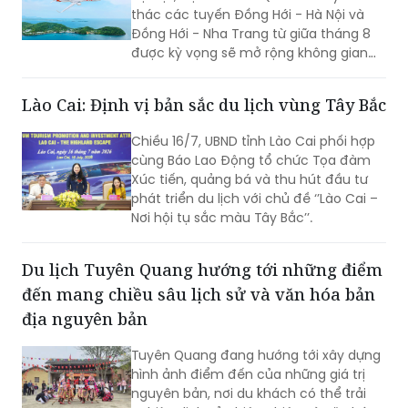
thác các tuyến Đồng Hới - Hà Nội và
Đồng Hới - Nha Trang từ giữa tháng 8
được kỳ vọng sẽ mở rộng không gian
phát triển du lịch Quảng Trị, kết nối các
thị trường khách lớn trong nước và
Lào Cai: Định vị bản sắc du lịch vùng Tây Bắc
quốc tế, tạo đà cho Lễ hội Vì Hòa bình
2026 và Năm Du lịch Quốc gia - Quảng
Chiều 16/7, UBND tỉnh Lào Cai phối hợp
Trị 2027.
cùng Báo Lao Động tổ chức Tọa đàm
Xúc tiến, quảng bá và thu hút đầu tư
phát triển du lịch với chủ đề ‘’Lào Cai –
Nơi hội tụ sắc màu Tây Bắc’’.
Du lịch Tuyên Quang hướng tới những điểm
đến mang chiều sâu lịch sử và văn hóa bản
địa nguyên bản
Tuyên Quang đang hướng tới xây dựng
hình ảnh điểm đến của những giá trị
nguyên bản, nơi du khách có thể trải