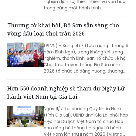
nghiệm lịch sử, thiên nhiên và văn hóa
trong cùng một hành trình.
Thượng cờ khai hội, Đồ Sơn sẵn sàng cho
vòng đấu loại Chọi trâu 2026
(PLVN) - Sáng 14/7 (tức mùng 1 tháng 6
năm Bính Ngọ), trong không khí trang
nghiêm, thành kính, Ban Tổ chức Lễ hội
Chọi trâu truyền thống Đồ Sơn năm
2026 tổ chức Lễ dâng hương, thượng
cờ vòng đấu loại tại các di tích linh
thiêng trên địa bàn phường Đồ Sơn,
Hơn 550 doanh nghiệp sẽ tham dự Ngày Lữ
chính thức mở đầu mùa lễ hội năm
hành Việt Nam tại Gia Lai
nay.
Ngày 11/7, tại phường Quy Nhơn Nam
(tỉnh Gia Lai), UBND tỉnh Gia Lai phối hợp
Hiệp hội Du lịch Việt Nam tổ chức Họp
báo công bố thông tin Ngày Lữ hành
Việt Nam lần thứ II năm 2026 (Vietnam