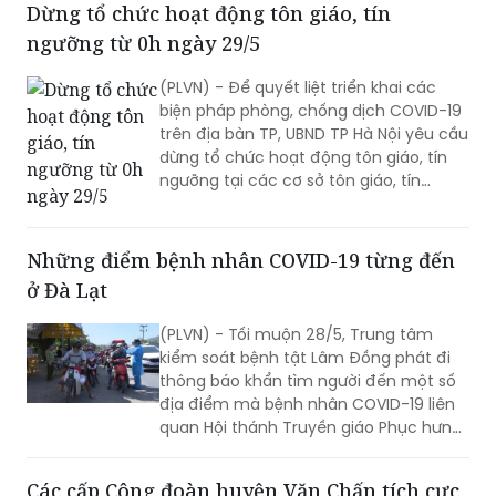
Dừng tổ chức hoạt động tôn giáo, tín
ngưỡng từ 0h ngày 29/5
(PLVN) - Để quyết liệt triển khai các
biện pháp phòng, chống dịch COVID-19
trên địa bàn TP, UBND TP Hà Nội yêu cầu
dừng tổ chức hoạt động tôn giáo, tín
ngưỡng tại các cơ sở tôn giáo, tín
ngưỡng, điểm nhóm sinh hoạt tôn giáo
tập trung từ 0h ngày 29/5/2021.
Những điểm bệnh nhân COVID-19 từng đến
ở Đà Lạt
(PLVN) - Tối muộn 28/5, Trung tâm
kiểm soát bệnh tật Lâm Đồng phát đi
thông báo khẩn tìm người đến một số
địa điểm mà bệnh nhân COVID-19 liên
quan Hội thánh Truyền giáo Phục hưng
từng đến trên địa bàn.
Các cấp Công đoàn huyện Văn Chấn tích cực