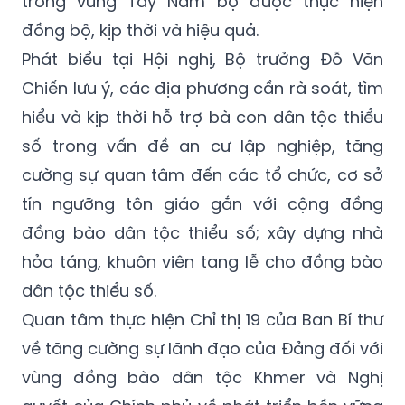
trong vùng Tây Nam bộ được thực hiện
đồng bộ, kịp thời và hiệu quả.
Phát biểu tại Hội nghị, Bộ trưởng Đỗ Văn
Chiến lưu ý, các địa phương cần rà soát, tìm
hiểu và kịp thời hỗ trợ bà con dân tộc thiểu
số trong vấn đề an cư lập nghiệp, tăng
cường sự quan tâm đến các tổ chức, cơ sở
tín ngưỡng tôn giáo gắn với cộng đồng
đồng bào dân tộc thiểu số; xây dựng nhà
hỏa táng, khuôn viên tang lễ cho đồng bào
dân tộc thiểu số.
Quan tâm thực hiện Chỉ thị 19 của Ban Bí thư
về tăng cường sự lãnh đạo của Đảng đối với
vùng đồng bào dân tộc Khmer và Nghị