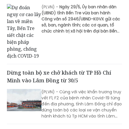
(PLVN) -
Ngày 29/5,
Ủy ban nhân dân
(UBND) tỉnh Bến Tre vừa ban hành
Công văn số 2946/UBND-KGVX gửi các
sở, ban, ngành tỉnh; các cơ quan, tổ
chức chính trị xã hội trên đại bàn Bến
Tre về việc tiếp tục tăng cường triển
khai các biện pháp phòng, chống dịch
COVID-19.
Dừng toàn bộ xe chở khách từ TP Hồ Chí
Minh vào Lâm Đồng từ 30/5
(PLVN) - Cùng với việc khẩn trương truy
vết F1, F2 của bệnh nhân Covid-19 từng
đến địa phương, tỉnh Lâm Đồng chỉ đạo
dừng toàn bộ các loại xe vận chuyển
hành khách từ Tp HCM vào tỉnh Lâm
Đồng từ 0h ngày 30/5.