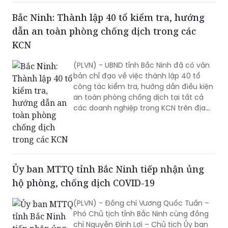
phần mang lại cuộc sống bình yên,
hạnh phúc cho nhân dân.
Bắc Ninh: Thành lập 40 tổ kiểm tra, hướng
dẫn an toàn phòng chống dịch trong các
KCN
(PLVN) - UBND tỉnh Bắc Ninh đã có văn
bản chỉ đạo về việc thành lập 40 tổ
công tác kiểm tra, hướng dẫn điều kiện
an toàn phòng chống dịch tại tất cả
các doanh nghiệp trong KCN trên địa
bàn tỉnh để thực hiện Quyết định số
2194/QĐ-BCĐQG ngày 27/5/2020 của
Ban chỉ đạo quốc gia phòng chống
Covid – 19.
Ủy ban MTTQ tỉnh Bắc Ninh tiếp nhận ủng
hộ phòng, chống dịch COVID-19
(PLVN) - Đồng chí Vương Quốc Tuấn –
Phó Chủ tịch tỉnh Bắc Ninh cùng đồng
chí Nguyễn Đình Lợi – Chủ tịch Ủy ban