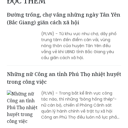
ĐỌC THÊM
Đường trống, chợ vắng những ngày Tân Yên
(Bắc Giang) giãn cách xã hội
(PLVN) - Từ khu vực như chợ, dãy phố
trung tâm đến điểm cân vải, vùng
nông thôn của huyện Tân Yên đều
vắng vẻ khi UBND tỉnh Bắc Giang yêu
cầu giãn cách xã hội.
Những nữ Công an tỉnh Phú Thọ nhiệt huyết
trong công việc
(PLVN) - Trong bất kể lĩnh vực công
tác nào, thì những “bông hồng thép”-
nữ cán bộ, chiến sĩ Phòng Cảnh sát
quản lý hành chính về trật tự xã hội
Công an Phú Thọ đều luôn nỗ lực phấn
đấu hoàn thành tốt nhiệm vụ, góp