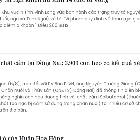
 Khu vực 4 tỉnh Vĩnh Long vừa ban hành cáo trạng truy tố Nguy
tuổi, ngụ xã Tam Ngãi) về tội “Vi phạm quy định về tham gia gi
o điểm a khoản 1 Điều 260 BLHS.
chất cấm tại Đồng Nai: 3.909 con heo có kết quả xé
ua (6/8), trao đổi với PV Báo PLVN, ông Nguyễn Trường Giang (
 Chăn nuôi và Thủy sản (CN&TS) Đồng Nai) đã thông tin diễn bi
n hàng nghìn con heo dương tính với chất cấm Salbutamol (thu
chất tạo nạc bị cấm sử dụng trong chăn nuôi) tại nhiều cơ sở c
trên địa bàn.
i ở của Huấn Hoa Hồng