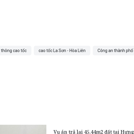
o thông cao tốc
cao tốc La Sơn - Hòa Liên
Công an thành phố
Vụ án trả lại 45,44m2 đất tại Hưn