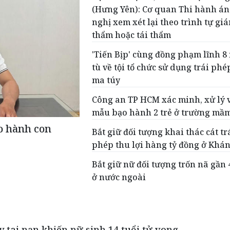
(Hưng Yên): Cơ quan Thi hành án
nghị xem xét lại theo trình tự gi
thẩm hoặc tái thẩm
'Tiến Bịp' cùng đồng phạm lĩnh 8
tù về tội tổ chức sử dụng trái phé
ma túy
Công an TP HCM xác minh, xử lý 
mẫu bạo hành 2 trẻ ở trường mầ
o hành con
Bắt giữ đối tượng khai thác cát tr
phép thu lợi hàng tỷ đồng ở Khá
Bắt giữ nữ đối tượng trốn nã gần
ở nước ngoài
ây tai nạn khiến nữ sinh 14 tuổi tử vong