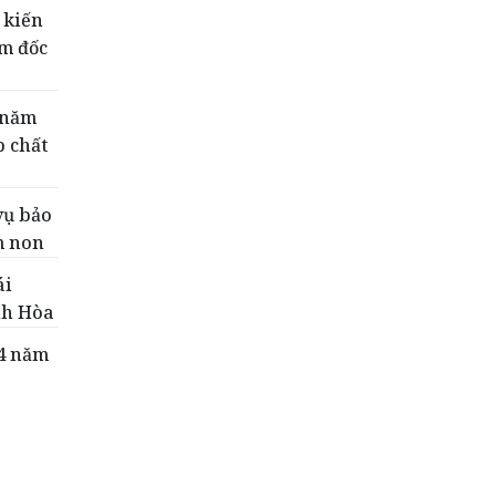
 kiến
ám đốc
 năm
p chất
vụ bảo
m non
ái
nh Hòa
 4 năm