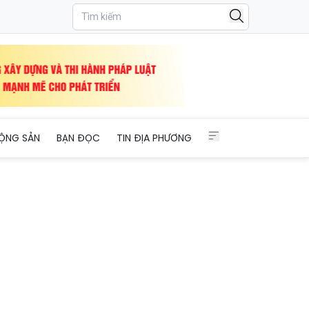
ố
ỘNG SẢN
BẠN ĐỌC
TIN ĐỊA PHƯƠNG