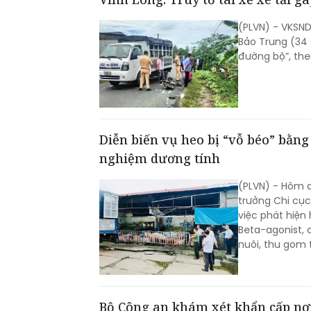
(PLVN) - VKSND
Bảo Trung (34 
đường bộ”, the
Diễn biến vụ heo bị “vỗ béo” bằng 
nghiệm dương tính
(PLVN) - Hôm q
trưởng Chi cục
việc phát hiệ
Beta-agonist, 
nuôi, thu gom 
Bộ Công an khám xét khẩn cấp nơ