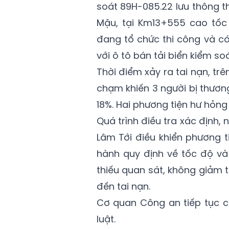
soát 89H-085.22 lưu thông t
Mậu, tại Km13+555 cao tốc 
đang tổ chức thi công và c
với ô tô bán tải biển kiểm s
Thời điểm xảy ra tai nạn, trê
chạm khiến 3 người bị thương
18%. Hai phương tiện hư hỏng 
Quá trình điều tra xác định, 
Lâm Tới điều khiển phương 
hành quy định về tốc độ và
thiếu quan sát, không giảm
đến tai nạn.
Cơ quan Công an tiếp tục c
luật.