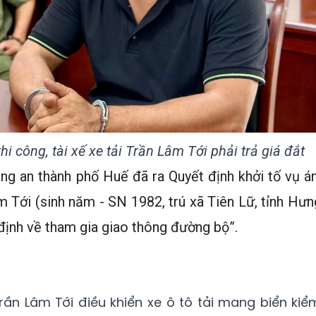
i công, tài xế xe tải Trần Lâm Tới phải trả giá đắt
ng an thành phố Huế đã ra Quyết định khởi tố vụ án
âm Tới (sinh năm - SN 1982, trú xã Tiên Lữ, tỉnh Hưn
định về tham gia giao thông đường bộ”.
rần Lâm Tới điều khiển xe ô tô tải mang biển kiể