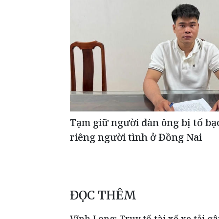
Tạm giữ người đàn ông bị tố bạ
riêng người tình ở Đồng Nai
ĐỌC THÊM
Vĩnh Long: Truy tố tài xế xe tải g