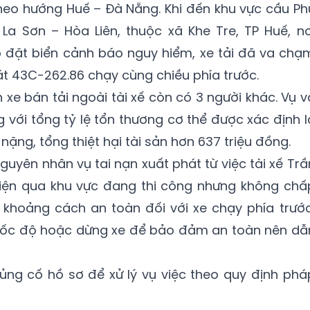
heo hướng Huế – Đà Nẵng. Khi đến khu vực cầu Ph
La Sơn – Hòa Liên, thuộc xã Khe Tre, TP Huế, nơ
ó đặt biển cảnh báo nguy hiểm, xe tải đã va chạ
oát 43C-262.86 chạy cùng chiều phía trước.
n xe bán tải ngoài tài xế còn có 3 người khác. Vụ v
 với tổng tỷ lệ tổn thương cơ thể được xác định l
nặng, tổng thiệt hại tài sản hơn 637 triệu đồng.
nguyên nhân vụ tai nạn xuất phát từ việc tài xế Trầ
tiện qua khu vực đang thi công nhưng không chấ
 khoảng cách an toàn đối với xe chạy phía trước
 tốc độ hoặc dừng xe để bảo đảm an toàn nên dẫ
ủng cố hồ sơ để xử lý vụ việc theo quy định phá