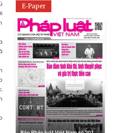
ú
E-Paper
i
m
a
à
n
p
;
n
p
Báo Pháp luật Việt Nam số 201