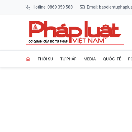
Hotline: 0869 359 588
Email: baodientuphapl
Trang chủ Không giữ khoảng cá
THỜI SỰ
TƯ PHÁP
MEDIA
QUỐC TẾ
P