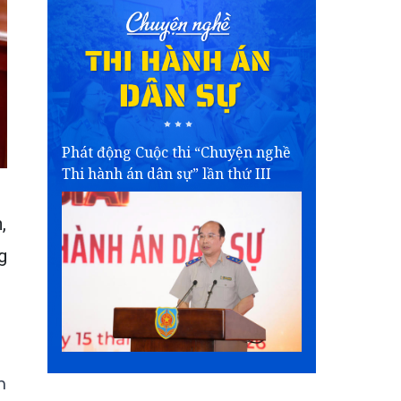
Phát động Cuộc thi “Chuyện nghề
Thi hành án dân sự” lần thứ III
,
g
m