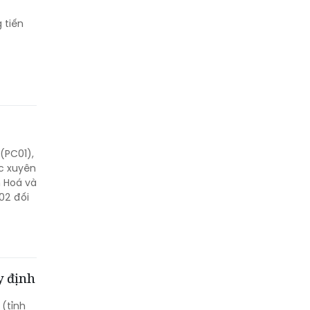
 tiến
(PC01),
c xuyên
h Hoá và
02 đối
y định
 (tỉnh