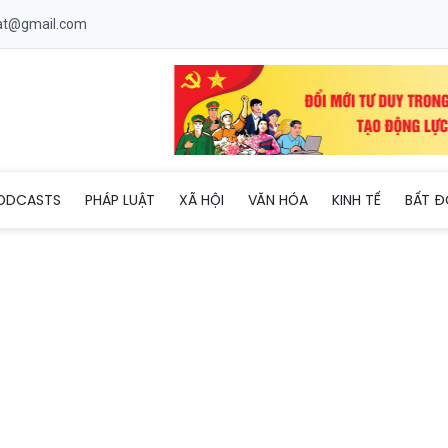
uat@gmail.com
ch an toàn, tài xế ô tô tải tông xe bán tải trên cao tốc bị khởi t
ODCASTS
PHÁP LUẬT
XÃ HỘI
VĂN HÓA
KINH TẾ
BẤT Đ