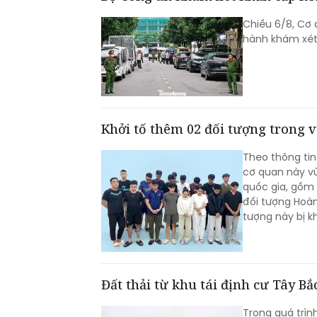
Chiều 6/8, Cơ 
hành khám xét 
Khởi tố thêm 02 đối tượng trong 
Theo thông tin
cơ quan này v
quốc gia, gồm 
đối tượng Hoàn
tượng này bị kh
Đất thải từ khu tái định cư Tây B
Trong quá trìn