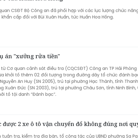
quan CSĐT Bộ Công an đã phối hợp với các lực lượng chức năng
khẩn cấp đối với Bùi Xuân Huấn, tức Huấn Hoa Hồng.
vụ án "xưởng rửa tiền"
 từ Cơ quan cảnh sát điều tra (CQCSĐT) Công an TP Hải Phòng 
ừa khởi tố thêm 02 đối tượng trong đường dây tổ chức đánh bạ
Nguyễn An Huy (SN 2005), trú tại phường Hạc Thành, tỉnh Than
g Xuân Đức (SN 2003), trú tại phường Châu Sơn, tỉnh Ninh Bình, 
ởi tố tội danh “Đánh bạc”.
ắc được 2 xe ô tô vận chuyển đổ không đúng nơi qu
h tuần tra, kiểm tra địa bàn, tổ công tác của UBND phường Sa Pa