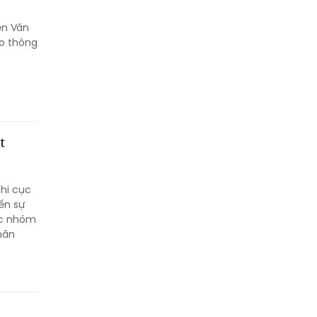
ễn Văn
ao thông
t
Chi cục
ến sự
ộc nhóm
hăn