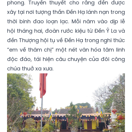
phong. Truyền thuyết cho rằng đền được
xây tại nơi tượng thần Đền Hạ lánh nạn trong
thời binh đao loạn lạc. Mỗi năm vào dịp lễ
hội tháng hai, đoàn rước kiệu từ Đền Ỷ La và
đền Thượng hội tụ về Đền Hạ trong nghi thức
“em về thăm chị” một nét văn hóa tâm linh
độc đáo, tái hiện câu chuyện của đôi công
chúa thuở xa xưa.