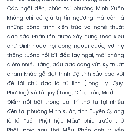
Các ngôi đền, chùa tại phường Minh Xuân
không chỉ có giá trị tín ngưỡng mà còn là
những công trình kiến trúc và nghệ thuật
đặc sắc. Phần lớn được xây dựng theo kiểu
chữ Đinh hoặc nội công ngoại quốc, với hệ
thống tường hồi bít đốc tay ngai, mái chồng
diêm nhiều tầng, đầu đao cong vút. Kỹ thuật
chạm khắc gỗ đạt trình độ tinh xảo cao với
đề tài chủ đạo là tứ linh (Long, Ly, Quy,
Phượng) và tứ quý (Tùng, Cúc, Trúc, Mai).
Điểm nổi bật trong bài trí thờ tự tại nhiều
đền tại phường Minh Xuân, tỉnh Tuyên Quang
là lối “tiền Phật hậu Mẫu” phía trước thờ
Phật, phía sau thờ Mẫu. Phản ánh truyền