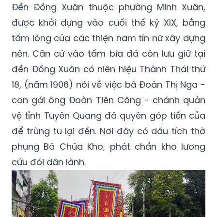
Đền Đồng Xuân thuộc phường Minh Xuân,
được khởi dựng vào cuối thế kỷ XIX, bằng
tấm lòng của các thiện nam tín nữ xây dựng
nên. Căn cứ vào tấm bia đá còn lưu giữ tại
đền Đồng Xuân có niên hiệu Thành Thái thứ
18, (năm 1906) nói về việc bà Đoàn Thị Nga -
con gái ông Đoàn Tiên Công - chánh quản
vệ tỉnh Tuyên Quang đã quyên góp tiền của
để trùng tu lại đền. Nơi đây có dấu tích thờ
phụng Bà Chúa Kho, phát chẩn kho lương
cứu đói dân lành.