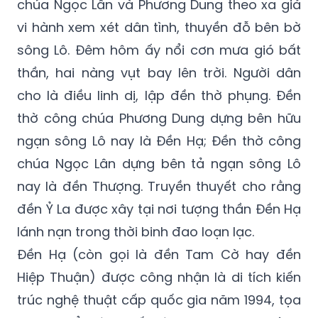
chúa Ngọc Lân và Phương Dung theo xa giá
vi hành xem xét dân tình, thuyền đỗ bên bờ
sông Lô. Đêm hôm ấy nổi cơn
mưa gió bất
thần
, hai nàng vụt bay lên trời. Người dân
cho là điều linh dị, lập đền thờ phụng. Đền
thờ công chúa Phương Dung dựng bên hữu
ngạn sông Lô nay là Đền Hạ; Đền thờ công
chúa Ngọc Lân dựng bên tả ngạn sông Lô
nay là đền Thượng. Truyền thuyết cho rằng
đền Ỷ La được xây tại nơi tượng thần Đền Hạ
lánh nạn trong thời binh đao loạn lạc.
Đền Hạ (còn gọi là đền Tam Cờ hay đền
Hiệp Thuận) được công nhận là di tích kiến
trúc nghệ thuật cấp quốc gia năm 1994, tọa