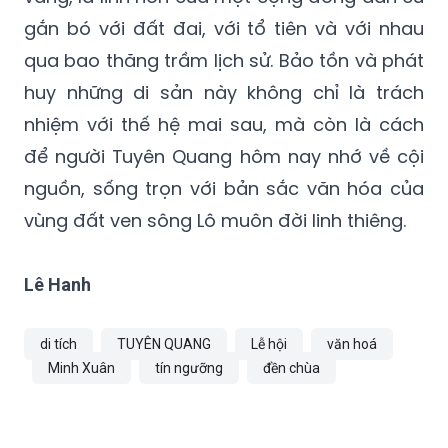
gắn bó với đất đai, với tổ tiên và với nhau
qua bao thăng trầm lịch sử. Bảo tồn và phát
huy những di sản này không chỉ là trách
nhiệm với thế hệ mai sau, mà còn là cách
để người Tuyên Quang hôm nay nhớ về cội
nguồn, sống trọn với bản sắc văn hóa của
vùng đất ven sông Lô muôn đời linh thiêng.
Lê Hanh
di tích
TUYÊN QUANG
Lễ hội
văn hoá
Minh Xuân
tín ngưỡng
đền chùa