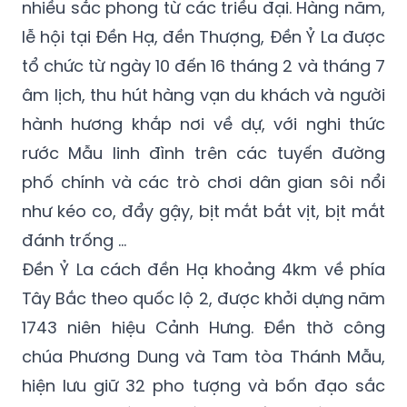
nhiều sắc phong từ các triều đại. Hàng năm,
lễ hội tại Đền Hạ, đền Thượng, Đền Ỷ La được
tổ chức từ ngày 10 đến 16 tháng 2 và tháng 7
âm lịch, thu hút hàng vạn du khách và người
hành hương khắp nơi về dự, với nghi thức
rước Mẫu linh đình trên các tuyến đường
phố chính và các trò chơi dân gian sôi nổi
như kéo co, đẩy gậy,
bị
t mắt bắt vịt,
bị
t mắt
đánh trống ...
Đền Ỷ La cách đền Hạ khoảng 4km về phía
Tây Bắc theo quốc lộ 2, được khởi dựng năm
1743 niên hiệu Cảnh Hưng. Đền thờ công
chúa Phương Dung và Tam tòa Thánh Mẫu,
hiện lưu giữ 32 pho tượng và bốn đạo sắc