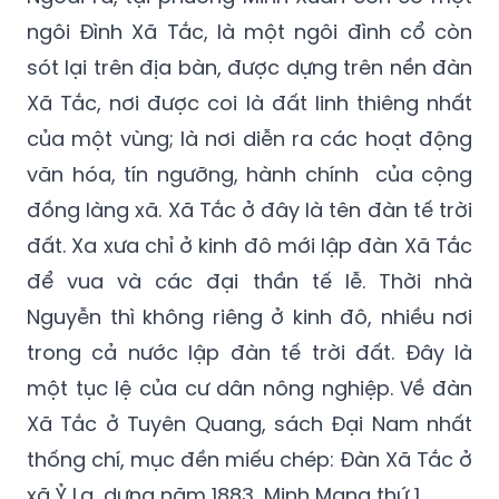
ngôi Đình Xã Tắc, là một ngôi đình cổ còn
sót lại trên địa bàn, được dựng trên nền đàn
Xã Tắc, nơi được coi là đất linh thiêng nhất
của một vùng; là nơi diễn ra các hoạt động
văn hóa, tín ngưỡng, hành chính của cộng
đồng làng xã. Xã Tắc ở đây là tên đàn tế trời
đất. Xa xưa chỉ ở kinh đô mới lập đàn Xã Tắc
để vua và các đại thần tế lễ. Thời nhà
Nguyễn thì không riêng ở kinh đô, nhiều nơi
trong cả nước lập đàn tế trời đất. Đây là
một tục lệ của cư dân nông nghiệp. Về đàn
Xã Tắc ở Tuyên Quang, sách Đại Nam nhất
thống chí, mục đền miếu chép: Đàn Xã Tắc ở
xã Ỷ La, dựng năm 1883, Minh Mạng thứ 1.