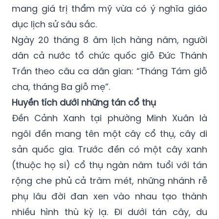
mang giá trị thẩm mỹ vừa có ý nghĩa giáo
dục lịch sử sâu sắc.
Ngày 20 tháng 8 âm lịch hàng năm, người
dân cả nước tổ chức quốc giỗ Đức Thánh
Trần theo câu ca dân gian: “Tháng Tám giỗ
cha, tháng Ba giỗ mẹ”.
Huyền tích dưới những tán cổ thụ
Đền Cảnh Xanh tại phường Minh Xuân là
ngôi đền mang tên một cây cổ thụ, cây di
sản quốc gia. Trước đền có một cây xanh
(thuộc họ si) cổ thụ ngàn năm tuổi với tán
rộng che phủ cả trăm mét, những nhánh rễ
phụ lâu đời đan xen vào nhau tạo thành
nhiều hình thù kỳ lạ. Đi dưới tán cây, du