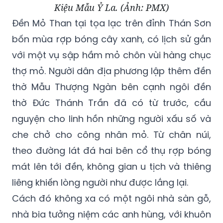
Kiệu Mẫu Ỷ La. (Ảnh: PMX)
Đền Mỏ Than tại tọa lạc trên đỉnh Thán Sơn
bốn mùa rợp bóng cây xanh, có lịch sử gắn
với một vụ sập hầm mỏ chôn vùi hàng chục
thợ mỏ. Người dân địa phương lập thêm đền
thờ Mẫu Thượng Ngàn bên cạnh ngôi đền
thờ Đức Thánh Trần đã có từ trước, cầu
nguyện cho linh hồn những người xấu số và
che chở cho công nhân mỏ. Từ chân núi,
theo đường lát đá hai bên cổ thụ rợp bóng
mát lên tới đền, không gian u tịch và thiêng
liêng khiến lòng người như được lắng lại.
Cách đó không xa có một ngôi nhà sàn gỗ,
nhà bia tưởng niệm các anh hùng, với khuôn