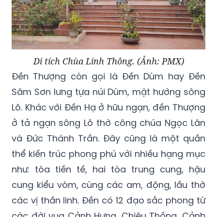
Di tích Chùa Linh Thông. (Ảnh: PMX)
Đền Thượng còn gọi là Đền Dùm hay Đền
Sâm Sơn lưng tựa núi Dùm, mặt hướng sông
Lô. Khác với Đền Hạ ở hữu ngạn, đền Thượng
ở tả ngạn sông Lô thờ công chúa Ngọc Lân
và Đức Thánh Trần. Đây cũng là một quần
thể kiến trúc phong phú với nhiều hạng mục
như: tòa tiền tế, hai tòa trung cung, hậu
cung kiểu vòm, cùng các am, động, lầu thờ
các vị thần linh. Đền có 12 đạo sắc phong từ
các đời vua Cảnh Hưng, Chiêu Thống, Cảnh