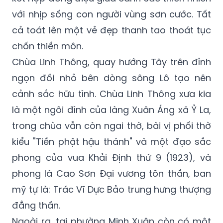
với nhịp sống con người vùng sơn cước. Tất
cả toát lên một vẻ đẹp thanh tao thoát tục
chốn thiền môn.
Chùa Linh Thông, quay hướng Tây trên đỉnh
ngọn đồi nhỏ bên dòng sông Lô tạo nên
cảnh sắc hữu tình. Chùa Linh Thông xưa kia
là một ngôi đình của làng Xuân Áng xã Ỷ La,
trong chùa vẫn còn ngai thờ, bài vị phối thờ
kiểu "Tiền phật hậu thánh" và một đạo sắc
phong của vua Khải Định thứ 9 (1923), và
phong là Cao Sơn Đại vương tôn thần, ban
mỹ tự là: Trác Vĩ Dực Bảo trung hưng thượng
đẳng thần.
Ngoài ra, tại phường Minh Xuân còn có một