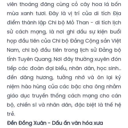
viên thoáng đãng cùng cỏ cây hoa lá bốn
mùa xanh tươi. Đây là vị trí của di tích Địa
điểm thành lập Chi bộ Mỏ Than - di tích lịch
sử cách mạng, là nơi ghi dấu sự kiện buổi
họp đầu tiên của Chi bộ Đảng Cộng sản Việt
Nam, chi bộ đầu tiên trong lịch sử Đảng bộ
tỉnh Tuyên Quang. Nơi đây thường xuyên đón
tiếp các đoàn đại biểu, nhân dân, học sinh…
đến dâng hương, tưởng nhớ và ôn lại kỷ
niệm hào hùng của các bậc cha ông nhằm
giáo dục truyền thống cách mạng cho cán
bộ, chiến sĩ và nhân dân, đặc biệt là thế hệ
trẻ.
Đền Đồng Xuân - Dấu ấn văn hóa xưa