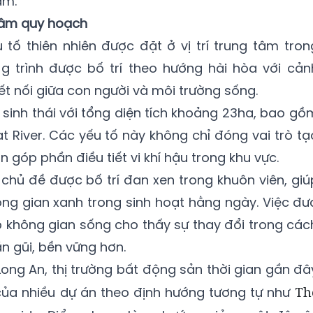
âm.
 tâm quy hoạch
u tố thiên nhiên được đặt ở vị trí trung tâm tron
g trình được bố trí theo hướng hài hòa với cản
t nối giữa con người và môi trường sống.
sinh thái với tổng diện tích khoảng 23ha, bao gồ
t River. Các yếu tố này không chỉ đóng vai trò tạ
óp phần điều tiết vi khí hậu trong khu vực.
chủ đề được bố trí đan xen trong khuôn viên, giú
ng gian xanh trong sinh hoạt hằng ngày. Việc đư
ớp không gian sống cho thấy sự thay đổi trong các
n gũi, bền vững hơn.
Long An, thị trường bất động sản thời gian gần đâ
của nhiều dự án theo định hướng tương tự như
Th