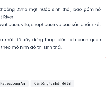
 khoảng 23ha mặt nước sinh thái, bao gồm hồ
 River.
ownhouse, villa, shophouse và các sản phẩm kết
là mật độ xây dựng thấp, diện tích cảnh quan
 theo mô hình đô thị sinh thái.
 Retreat Long An
Cân bằng tự nhiên đô thị