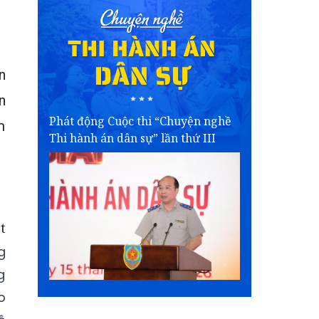
n
n
Phát động Cuộc thi “Chuyện nghề
m
Thi hành án dân sự” lần thứ III
t
g
g
o