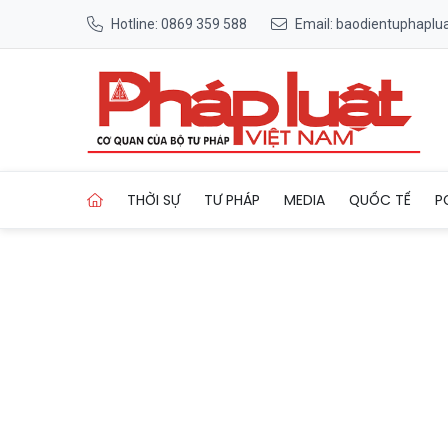
Hotline: 0869 359 588
Email: baodientuphapl
Trang chủ Không gian sống x
THỜI SỰ
TƯ PHÁP
MEDIA
QUỐC TẾ
P