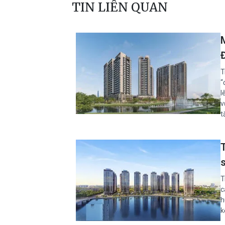
TIN LIÊN QUAN
M
T
“
l
v
t
T
c
h
k