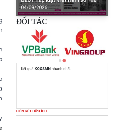
04/08/2026
g
ĐỐI TÁC
h
m
o
Kết quả
KQXSMN
nhanh nhất
p
a
h
LIÊN KẾT HỮU ÍCH
y
e