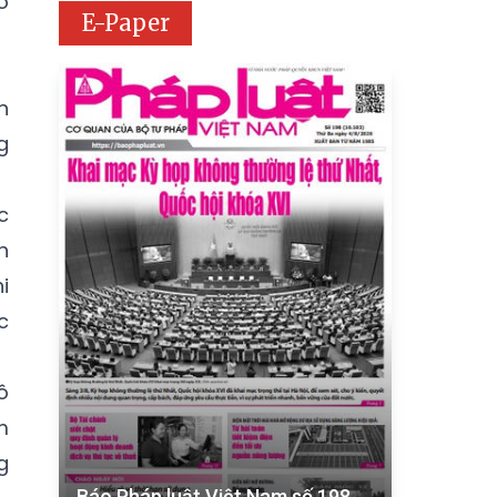
ô
E-Paper
n
g
c
h
i
c
ô
m
g
Báo Pháp luật Việt Nam số 198