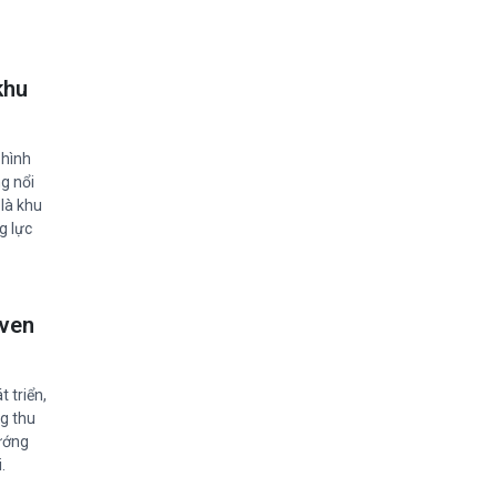
khu
 hình
ng nổi
là khu
g lực
 ven
 triển,
g thu
hướng
.