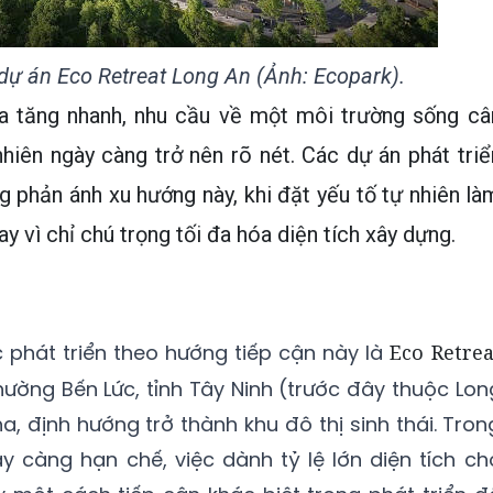
dự án Eco Retreat Long An (Ảnh: Ecopark).
ia tăng nhanh, nhu cầu về một môi trường sống câ
nhiên ngày càng trở nên rõ nét. Các dự án phát triể
g phản ánh xu hướng này, khi đặt yếu tố tự nhiên là
y vì chỉ chú trọng tối đa hóa diện tích xây dựng.
phát triển theo hướng tiếp cận này là
Eco Retrea
phường Bến Lức, tỉnh Tây Ninh (trước đây thuộc Lon
, định hướng trở thành khu đô thị sinh thái. Tron
y càng hạn chế, việc dành tỷ lệ lớn diện tích ch