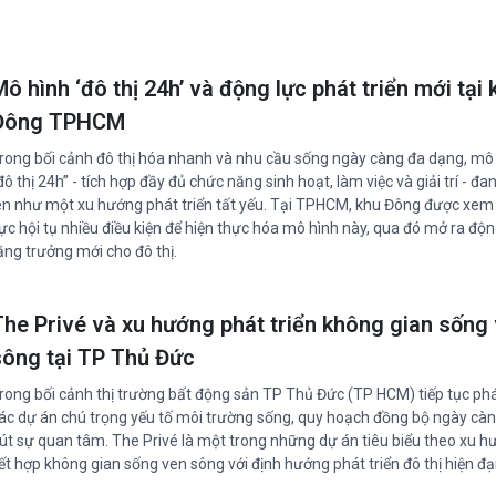
ô hình ‘đô thị 24h’ và động lực phát triển mới tại 
Đông TPHCM
rong bối cảnh đô thị hóa nhanh và nhu cầu sống ngày càng đa dạng, mô
đô thị 24h” - tích hợp đầy đủ chức năng sinh hoạt, làm việc và giải trí - đa
ên như một xu hướng phát triển tất yếu. Tại TPHCM, khu Đông được xem 
ực hội tụ nhiều điều kiện để hiện thực hóa mô hình này, qua đó mở ra độn
ăng trưởng mới cho đô thị.
The Privé và xu hướng phát triển không gian sống
sông tại TP Thủ Đức
rong bối cảnh thị trường bất động sản TP Thủ Đức (TP HCM) tiếp tục phát
ác dự án chú trọng yếu tố môi trường sống, quy hoạch đồng bộ ngày càn
út sự quan tâm. The Privé là một trong những dự án tiêu biểu theo xu 
ết hợp không gian sống ven sông với định hướng phát triển đô thị hiện đại