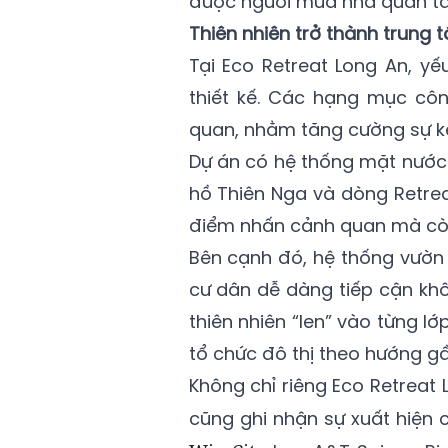
được người mua nhà quan t
Thiên nhiên trở thành trung
Tại Eco Retreat Long An, yế
thiết kế. Các hạng mục côn
quan, nhằm tăng cường sự kế
Dự án có hệ thống mặt nước 
hồ Thiên Nga và dòng Retrea
điểm nhấn cảnh quan mà còn g
Bên cạnh đó, hệ thống vườn 
cư dân dễ dàng tiếp cận khô
thiên nhiên “len” vào từng l
tổ chức đô thị theo hướng gầ
Không chỉ riêng Eco Retreat 
cũng ghi nhận sự xuất hiện 