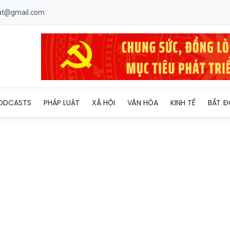
uat@gmail.com
anh và xu hướng tìm về giá trị nguyên bản
ODCASTS
PHÁP LUẬT
XÃ HỘI
VĂN HÓA
KINH TẾ
BẤT Đ