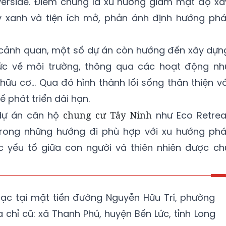
erside. Điểm chung là xu hướng giảm mật độ xâ
ây xanh và tiện ích mở, phản ánh định hướng phá
 cảnh quan, một số dự án còn hướng đến xây dựn
c về môi trường, thông qua các hoạt động nh
 hữu cơ… Qua đó hình thành lối sống thân thiện vớ
ế phát triển dài hạn.
 dự án căn hộ
chung cư Tây Ninh
như Eco Retrea
rong những hướng đi phù hợp với xu hướng phá
các yếu tố giữa con người và thiên nhiên được ch
lạc tại mặt tiền đường Nguyễn Hữu Trí, phường
ịa chỉ cũ: xã Thanh Phú, huyện Bến Lức, tỉnh Long