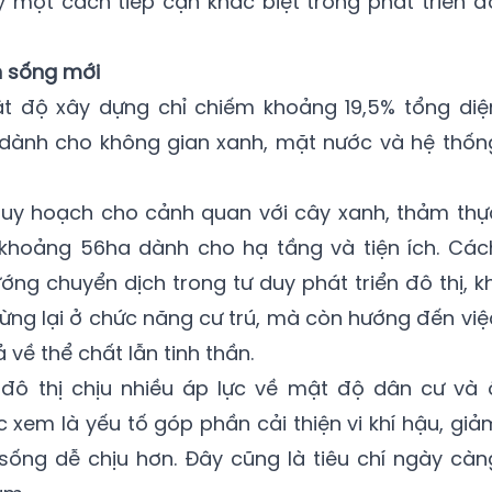
 một cách tiếp cận khác biệt trong phát triển đ
n sống mới
ật độ xây dựng chỉ chiếm khoảng 19,5% tổng diệ
c dành cho không gian xanh, mặt nước và hệ thốn
quy hoạch cho cảnh quan với cây xanh, thảm thự
khoảng 56ha dành cho hạ tầng và tiện ích. Các
ng chuyển dịch trong tư duy phát triển đô thị, kh
ừng lại ở chức năng cư trú, mà còn hướng đến việ
về thể chất lẫn tinh thần.
đô thị chịu nhiều áp lực về mật độ dân cư và 
 xem là yếu tố góp phần cải thiện vi khí hậu, giả
sống dễ chịu hơn. Đây cũng là tiêu chí ngày càn