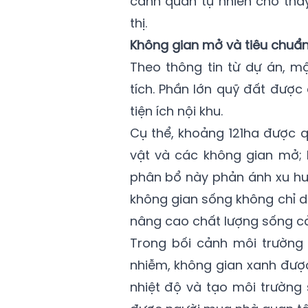
cảnh quan tự nhiên cho thấy
thị.
Không gian mở và tiêu chuẩ
Theo thông tin từ dự án, m
tích. Phần lớn quỹ đất đượ
tiện ích nội khu.
Cụ thể, khoảng 121ha được 
vật và các không gian mở; 
phân bổ này phản ánh xu hướ
không gian sống không chỉ d
nâng cao chất lượng sống cả 
Trong bối cảnh môi trường 
nhiễm, không gian xanh được
nhiệt độ và tạo môi trường 