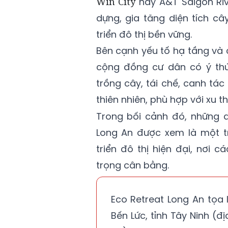
Win City
hay A&T Saigon Riv
dựng, gia tăng diện tích c
triển đô thị bền vững.
Bên cạnh yếu tố hạ tầng và
cộng đồng cư dân có ý thứ
trồng cây, tái chế, canh tác
thiên nhiên, phù hợp với xu th
Trong bối cảnh đó, những
Long An được xem là một t
triển đô thị hiện đại, nơi 
trọng cân bằng.
Eco Retreat Long An tọa 
Bến Lức, tỉnh Tây Ninh (đ