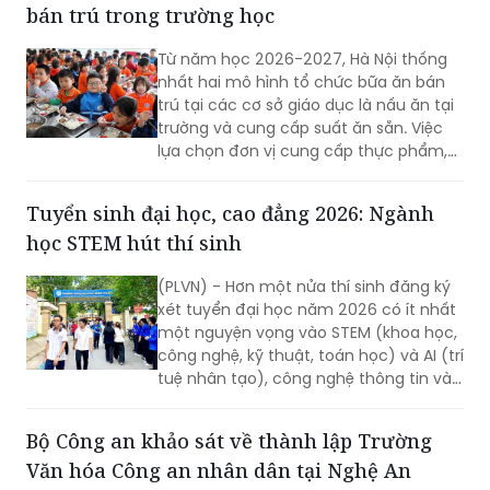
theo dõi toàn bộ hoạt động bữa ăn bán
trú của con...
Hà Nội thống nhất quy trình tổ chức bữa ăn
bán trú trong trường học
Từ năm học 2026-2027, Hà Nội thống
nhất hai mô hình tổ chức bữa ăn bán
trú tại các cơ sở giáo dục là nấu ăn tại
trường và cung cấp suất ăn sẵn. Việc
lựa chọn đơn vị cung cấp thực phẩm,
suất ăn phải được thực hiện công khai,
minh bạch, có sự giám sát của chính
Tuyển sinh đại học, cao đẳng 2026: Ngành
quyền địa phương, nhà trường và phụ
học STEM hút thí sinh
huynh.
(PLVN) - Hơn một nửa thí sinh đăng ký
xét tuyển đại học năm 2026 có ít nhất
một nguyện vọng vào STEM (khoa học,
công nghệ, kỹ thuật, toán học) và AI (trí
tuệ nhân tạo), công nghệ thông tin và
các ngành công nghệ chiến lược. Sự