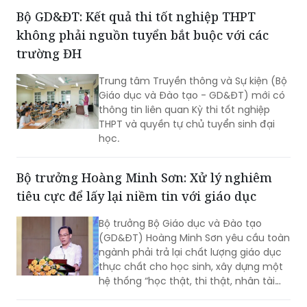
(CSGD) mầm non, tiểu học, trung học
cơ sở, trung học phổ thông và trường
chuyên biệt công lập trên địa bàn.
Bộ GD&ĐT: Kết quả thi tốt nghiệp THPT
không phải nguồn tuyển bắt buộc với các
trường ĐH
Trung tâm Truyền thông và Sự kiện (Bộ
Giáo dục và Đào tạo - GD&ĐT) mới có
thông tin liên quan Kỳ thi tốt nghiệp
THPT và quyền tự chủ tuyển sinh đại
học.
Bộ trưởng Hoàng Minh Sơn: Xử lý nghiêm
tiêu cực để lấy lại niềm tin với giáo dục
Bộ trưởng Bộ Giáo dục và Đào tạo
(GD&ĐT) Hoàng Minh Sơn yêu cầu toàn
ngành phải trả lại chất lượng giáo dục