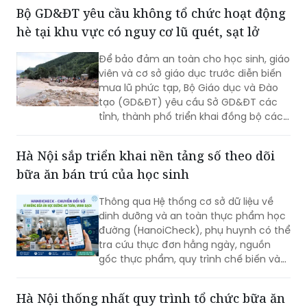
thực chất cho học sinh, xây dựng một
hệ thống “học thật, thi thật, nhân tài
thật, giá trị thật”; chấm dứt triệt để tình
trạng nâng điểm, làm đẹp học bạ để
Bộ GD&ĐT yêu cầu không tổ chức hoạt động
chạy theo thành tích.
hè tại khu vực có nguy cơ lũ quét, sạt lở
Để bảo đảm an toàn cho học sinh, giáo
viên và cơ sở giáo dục trước diễn biến
mưa lũ phức tạp, Bộ Giáo dục và Đào
tạo (GD&ĐT) yêu cầu Sở GD&ĐT các
tỉnh, thành phố triển khai đồng bộ các
biện pháp ứng phó, trong đó tuyệt đối
không tổ chức hoạt động giáo dục, sinh
Hà Nội sắp triển khai nền tảng số theo dõi
hoạt hè, trải nghiệm tại khu vực có
bữa ăn bán trú của học sinh
nguy cơ xảy ra lũ quét, sạt lở đất, ngập
lụt.
Thông qua Hệ thống cơ sở dữ liệu về
dinh dưỡng và an toàn thực phẩm học
đường (HanoiCheck), phụ huynh có thể
tra cứu thực đơn hằng ngày, nguồn
gốc thực phẩm, quy trình chế biến và