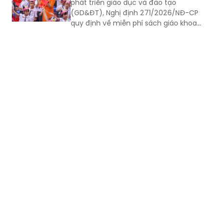
thu tại một số nơi.
Theo Nghị quyết 71-NQ/TW ngày
22/8/2025 của Bộ Chính trị về đột phá
phát triển giáo dục và đào tạo
(GD&ĐT), Nghị định 271/2026/NĐ-CP
quy định về miễn phí sách giáo khoa
(SGK) giáo dục phổ thông; từ năm học
2029 - 2030, học sinh (HS) cả nước
được miễn phí SGK. Hình thức là mượn
- trả để SGK được sử dụng nhiều lần.