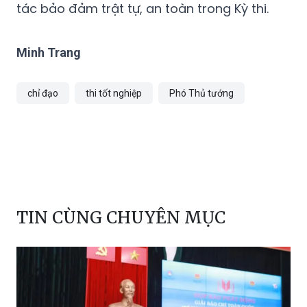
Chí Minh chỉ đạo các cấp bộ đoàn tham gia
hỗ trợ thí sinh, người nhà thí sinh và công
tác bảo đảm trật tự, an toàn trong Kỳ thi.
Minh Trang
chỉ đạo
thi tốt nghiệp
Phó Thủ tướng
TIN CÙNG CHUYÊN MỤC