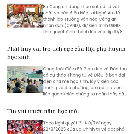
lựa chọn này phản ánh tư duy chuyển
Bộ Công an khảo sát về thành lập Trường
dịch nguồn nhân lực theo định hướng
Văn hóa Công an nhân dân tại Nghệ An
phát triển khoa học, công nghệ và đổi
mới sáng tạo của đất nước.
Bộ Công an đang khảo sát cơ sở vật
chất và các điều kiện tại Nghệ An để
thành lập Trường Văn hóa Công an
nhân dân (CAND), dự kiến trình UBND
tỉnh quyết định thành lập vào dịp 19/8,
kịp khai giảng năm học 2026-2027.
Phát huy vai trò tích cực của Hội phụ huynh
học sinh
Cùng thời điểm Bộ Giáo dục và Đào tạo
có dự thảo Thông tư về Điều lệ ban đại
diện cha mẹ học sinh, lấy ý kiến các
trường và địa phương, có một sự việc
liên quan khiến chúng ta nhận thấy cần
có các quy định chặt chẽ ngăn chặn
tình trạng Ban đại diện cha mẹ học sinh
Tin vui trước năm học mới
(Hội phụ huynh học sinh (PHHS)) lạm