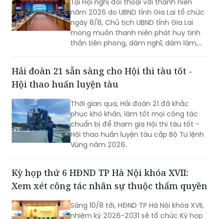
Tại Hội nghị đối thoại với thanh niên
năm 2026 do UBND tỉnh Gia Lai tổ chức
ngày 8/8, Chủ tịch UBND tỉnh Gia Lai
mong muốn thanh niên phát huy tinh
thần tiên phong, dám nghĩ, dám làm,
chủ động học tập, đổi mới sáng tạo và
gắn khát vọng cá nhân với khát vọng
Hải đoàn 21 sẵn sàng cho Hội thi tàu tốt -
phát triển của quê hương.
Hội thao huấn luyện tàu
Thời gian qua, Hải đoàn 21 đã khắc
phục khó khăn, làm tốt mọi công tác
chuẩn bị để tham gia Hội thi tàu tốt -
Hội thao huấn luyện tàu cấp Bộ Tư lệnh
Vùng năm 2026.
Kỳ họp thứ 6 HĐND TP Hà Nội khóa XVII:
Xem xét công tác nhân sự thuộc thẩm quyền
Sáng 10/8 tới, HĐND TP Hà Nội khóa XVII,
nhiệm kỳ 2026-2031 sẽ tổ chức Kỳ họp