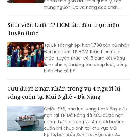
nhằm tinh gọn đầu mối quản lý, tập
trung nguồn lực và nâng cao chất
lượng giáo dục. Việc sắp xếp phải hoàn
thành trước ngày 20/8/2026.
Sinh viên Luật TP HCM lần đầu thực hiện
'tuyên thức'
Tại Lễ Tốt nghiệp, hơn 1.700 tân cử nhân
Đại học Luật TP HCM thực hiện nghi
thức “tuyên thức” với 5 cam kết về sự
liêm chính, thượng tôn pháp luật, cống
hiến cho xã hội.
Cứu được 2 nạn nhân trong vụ 4 người bị
sóng cuốn tại Mũi Nghê - Đà Nẵng
Chiều 8/8, các lực lượng tìm kiếm, cứu
nạn tại TP Đà Nẵng đã cứu được nạn
nhân thứ hai trong vụ 4 người bị sóng
cuốn khi chụp ảnh tại khu vực Mũi
Nghê, bán đảo Sơn Trà. Hiện còn 2