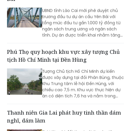
UBND tỉnh Lào Cai mới phê duyệt chủ
trương đầu tư dự án cầu Yên Bái với
tổng mức đầu tư gần 1.000 tỷ đồng từ
ngân sách trung ương và ngân sách
tỉnh. Dự án được triển khai nhằm tăng
cường kết nối giao thông qua sông
Hồng và hoàn thiện hạ tầng đô thị.
Phú Thọ quy hoạch khu vực xây tượng Chủ
tịch Hồ Chí Minh tại Đền Hùng
Tượng Chủ tịch Hồ Chí Minh dự kiến
được xây dựng tại đồi Phân Bùng, thuộc
Khu Trung tâm lễ hội Đền Hùng, với
chiều cao 7,5 m. Khu vực thực hiện dự
án có diện tích 7,6 ha và nằm trong
Khu vực bảo vệ II của Khu Di tích lịch sử
Đền Hùng...
Thanh niên Gia Lai phát huy tinh thần dám
nghĩ, dám làm