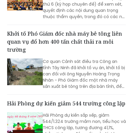
thứ 6 (kỳ họp chuyên đề) để xem xét,
quyết định các nội dung quan trọng
thuộc thẩm quyền, trong đó có các nội
dung về công tác nhân sự.
Khởi tố Phó Giám đốc nhà máy bê tông liên
quan vụ đổ hơn 400 tấn chất thải ra môi
trường
Cơ quan Cảnh sát điều tra Công an
tỉnh Tây Ninh đã khởi tố vụ án, khởi tố bị
can đối với ông Nguyễn Hoàng Trọng
Nhân - Phó Giám đốc một nhà máy
sản xuất bê tông trên địa bàn tỉnh, để
điều tra về hành vi “Gây ô nhiễm môi
trường”. Vụ án được xác định liên quan
Hải Phòng dự kiến giảm 544 trường công lập
đến việc đổ, chôn lấp trái phép hơn
400 tấn bê tông thải ra môi trường.
Hải Phòng dự kiến sắp xếp, giảm
544/1.324 trường mầm non, tiểu học và
THCS công lập, tương đương 41,1%,