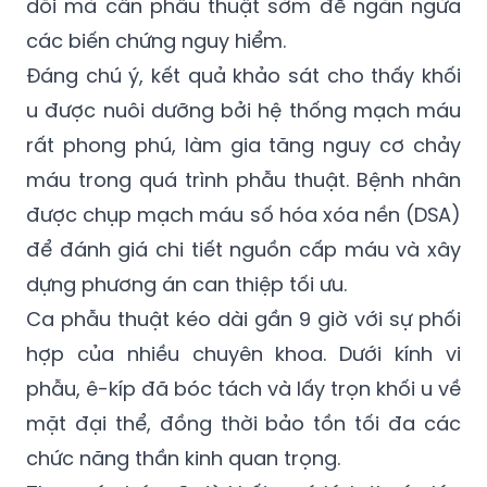
dõi mà cần phẫu thuật sớm để ngăn ngừa
các biến chứng nguy hiểm.
Đáng chú ý, kết quả khảo sát cho thấy khối
u được nuôi dưỡng bởi hệ thống mạch máu
rất phong phú, làm gia tăng nguy cơ chảy
máu trong quá trình phẫu thuật. Bệnh nhân
được chụp mạch máu số hóa xóa nền (DSA)
để đánh giá chi tiết nguồn cấp máu và xây
dựng phương án can thiệp tối ưu.
Ca phẫu thuật kéo dài gần 9 giờ với sự phối
hợp của nhiều chuyên khoa. Dưới kính vi
phẫu, ê-kíp đã bóc tách và lấy trọn khối u về
mặt đại thể, đồng thời bảo tồn tối đa các
chức năng thần kinh quan trọng.