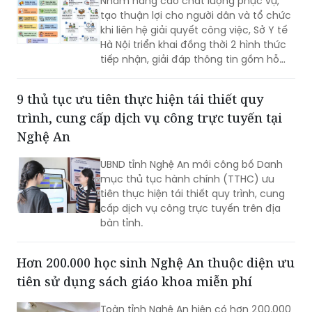
Nhằm nâng cao chất lượng phục vụ,
tạo thuận lợi cho người dân và tổ chức
khi liên hệ giải quyết công việc, Sở Y tế
Hà Nội triển khai đồng thời 2 hình thức
tiếp nhận, giải đáp thông tin gồm hỗ
trợ qua các số điện thoại công khai và
tiếp đón trực tiếp tại trụ sở.
9 thủ tục ưu tiên thực hiện tái thiết quy
trình, cung cấp dịch vụ công trực tuyến tại
Nghệ An
UBND tỉnh Nghệ An mới công bố Danh
mục thủ tục hành chính (TTHC) ưu
tiên thực hiện tái thiết quy trình, cung
cấp dịch vụ công trực tuyến trên địa
bàn tỉnh.
Hơn 200.000 học sinh Nghệ An thuộc diện ưu
tiên sử dụng sách giáo khoa miễn phí
Toàn tỉnh Nghệ An hiện có hơn 200.000