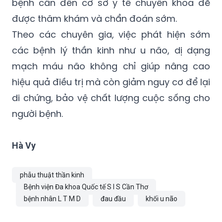
bệnh cần đến cơ sở y tế chuyên khoa để
được thăm khám và chẩn đoán sớm.
Theo các chuyên gia, việc phát hiện sớm
các bệnh lý thần kinh như u não, dị dạng
mạch máu não không chỉ giúp nâng cao
hiệu quả điều trị mà còn giảm nguy cơ để lại
di chứng, bảo vệ chất lượng cuộc sống cho
người bệnh.
Hà Vy
phẫu thuật thần kinh
Bệnh viện Đa khoa Quốc tế S I S Cần Thơ
bệnh nhân L T M D
đau đầu
khối u não