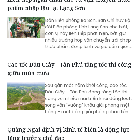
giá trị nhân văn từ các hoạt động an
phẩm nhập lậu tại Lạng Sơn
sinh xã hội của ngành Điện.
Đồn Biên phòng Ba Sơn, Ban Chỉ huy Bộ
đội Biên phòng tỉnh Lạng Sơn cho biết,
đơn vị này liên tiếp phát hiện, bắt giữ
nhiều trường hợp vận chuyển trái phép
thực phẩm đông lạnh và gia cầm giống
không rõ nguồn gốc từ biên giới đưa
vào nội địa.
Cao tốc Dầu Giây - Tân Phú tăng tốc thi công
giữa mùa mưa
Sau gần một năm khởi công, cao tốc
Dầu Giây - Tân Phú đang tăng tốc thi
công với nhiều mũi triển khai đồng loạt,
song vẫn "vướng" khâu giải phóng mặt
bằng - mặt bằng giải phóng chưa liền
mạch.
Quảng Ngãi định vị kinh tế biển là động lực
tăng trưởng chủ đạo