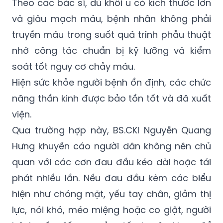
Theo các bác sĩ, dù khối u có kích thước lớn
và giàu mạch máu, bệnh nhân không phải
truyền máu trong suốt quá trình phẫu thuật
nhờ công tác chuẩn bị kỹ lưỡng và kiểm
soát tốt nguy cơ chảy máu.
Hiện sức khỏe người bệnh ổn định, các chức
năng thần kinh được bảo tồn tốt và đã xuất
viện.
Qua trường hợp này, BS.CKI Nguyễn Quang
Hưng khuyến cáo người dân không nên chủ
quan với các cơn đau đầu kéo dài hoặc tái
phát nhiều lần. Nếu đau đầu kèm các biểu
hiện như chóng mặt, yếu tay chân, giảm thị
lực, nói khó, méo miệng hoặc co giật, người