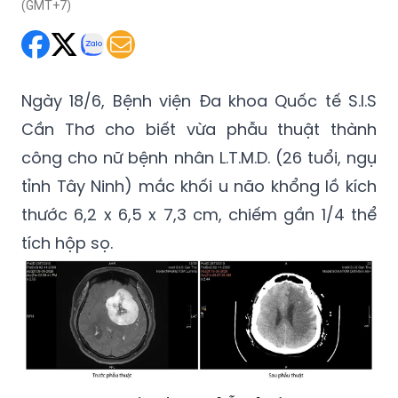
(GMT+7)
Ngày 18/6, Bệnh viện Đa khoa Quốc tế S.I.S
Cần Thơ cho biết vừa phẫu thuật thành
công cho nữ bệnh nhân L.T.M.D. (26 tuổi, ngụ
tỉnh Tây Ninh) mắc khối u não khổng lồ kích
thước 6,2 x 6,5 x 7,3 cm, chiếm gần 1/4 thể
tích hộp sọ.