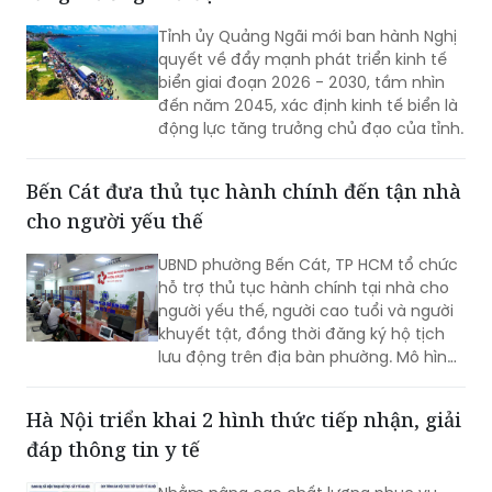
Tỉnh ủy Quảng Ngãi mới ban hành Nghị
quyết về đẩy mạnh phát triển kinh tế
biển giai đoạn 2026 - 2030, tầm nhìn
đến năm 2045, xác định kinh tế biển là
động lực tăng trưởng chủ đạo của tỉnh.
Bến Cát đưa thủ tục hành chính đến tận nhà
cho người yếu thế
UBND phường Bến Cát, TP HCM tổ chức
hỗ trợ thủ tục hành chính tại nhà cho
người yếu thế, người cao tuổi và người
khuyết tật, đồng thời đăng ký hộ tịch
lưu động trên địa bàn phường. Mô hình
giúp giảm trở ngại đi lại và bảo đảm
quyền lợi pháp lý cho người dân.
Hà Nội triển khai 2 hình thức tiếp nhận, giải
đáp thông tin y tế