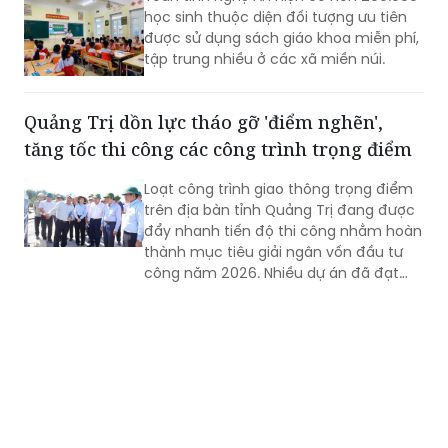
học sinh thuộc diện đối tượng ưu tiên
được sử dụng sách giáo khoa miễn phí,
tập trung nhiều ở các xã miền núi.
Quảng Trị dồn lực tháo gỡ 'điểm nghẽn',
tăng tốc thi công các công trình trọng điểm
Loạt công trình giao thông trọng điểm
trên địa bàn tỉnh Quảng Trị đang được
đẩy nhanh tiến độ thi công nhằm hoàn
thành mục tiêu giải ngân vốn đầu tư
công năm 2026. Nhiều dự án đã đạt
khối lượng thi công lớn, một số công
trình cơ bản hoàn thành, song công tác
giải phóng mặt bằng vẫn là "nút thắt"
cần sớm tháo gỡ để bảo đảm tiến độ
chung.