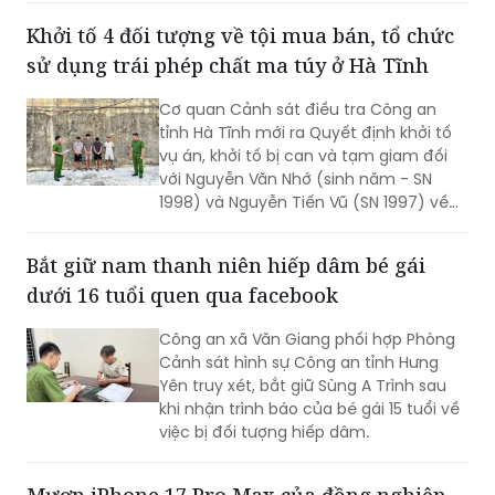
225 Bộ luật Hình sự năm 2015.
Khởi tố 4 đối tượng về tội mua bán, tổ chức
sử dụng trái phép chất ma túy ở Hà Tĩnh
Cơ quan Cảnh sát điều tra Công an
tỉnh Hà Tĩnh mới ra Quyết định khởi tố
vụ án, khởi tố bị can và tạm giam đối
với Nguyễn Văn Nhớ (sinh năm - SN
1998) và Nguyễn Tiến Vũ (SN 1997) về
tội "Tổ chức sử dụng trái phép chất ma
túy"; đồng thời khởi tố bị can, tạm giam
Bắt giữ nam thanh niên hiếp dâm bé gái
Nguyễn Quang Vinh (SN 1995) và Trần
dưới 16 tuổi quen qua facebook
Mạnh Cường (SN 2003) về tội "Mua bán
trái phép chất ma túy".
Công an xã Văn Giang phối hợp Phòng
Cảnh sát hình sự Công an tỉnh Hưng
Yên truy xét, bắt giữ Sùng A Trình sau
khi nhận trình báo của bé gái 15 tuổi về
việc bị đối tượng hiếp dâm.
Mượn iPhone 17 Pro Max của đồng nghiệp