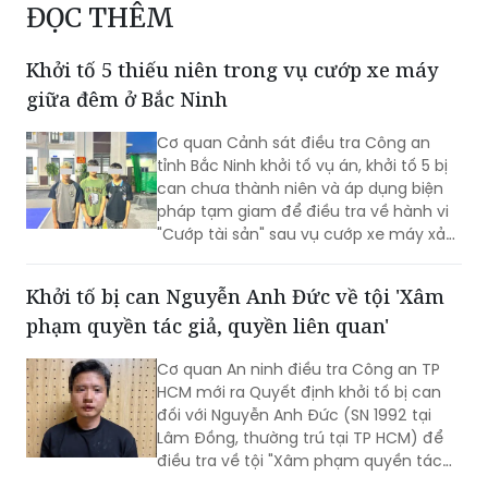
ĐỌC THÊM
Khởi tố 5 thiếu niên trong vụ cướp xe máy
giữa đêm ở Bắc Ninh
Cơ quan Cảnh sát điều tra Công an
tỉnh Bắc Ninh khởi tố vụ án, khởi tố 5 bị
can chưa thành niên và áp dụng biện
pháp tạm giam để điều tra về hành vi
"Cướp tài sản" sau vụ cướp xe máy xảy
ra trên địa bàn xã Xuân Cẩm.
Khởi tố bị can Nguyễn Anh Đức về tội 'Xâm
phạm quyền tác giả, quyền liên quan'
Cơ quan An ninh điều tra Công an TP
HCM mới ra Quyết định khởi tố bị can
đối với Nguyễn Anh Đức (SN 1992 tại
Lâm Đồng, thường trú tại TP HCM) để
điều tra về tội "Xâm phạm quyền tác
giả, quyền liên quan" theo khoản 2 Điều