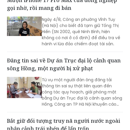
gọi nhờ, rồi mang đi bán
Ngày 4/8, Công an phường Vĩnh Tuy
(Hà Nội) cho biết đã tạm giữ Tống Thị
Hiền (SN 2002, quê Ninh Bình, hiện
không có nơi ở cố định) để điều tra về
hành vi lừa đảo chiếm đoạt tài sản.
Đăng tin sai về Dự án Trục đại lộ cảnh quan
sông Hồng, một người bị xử phạt
Từ vụ một người đàn ông đăng tải
thông tin sai sự thật liên quan đến
công tác quy hoạch, giải phóng mặt
bằng Dự án Trục đại lộ cảnh quan sông
Hồng, Công an TP Hà Nội khuyến cáo
người dân cần kiểm chứng nguồn tin
trước khi bình luận, chia sẻ trên mạng
Bắt giữ đối tượng truy nã người nước ngoài
xã hội, tránh tiếp tay cho tin giả và vi
nhập cảnh trái phép để lẩn trốn
phạm pháp luật.