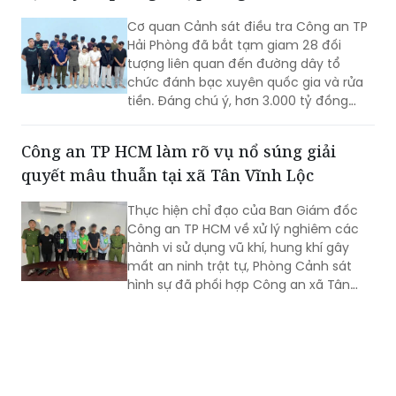
Cơ quan Cảnh sát điều tra Công an TP
Hải Phòng đã bắt tạm giam 28 đối
tượng liên quan đến đường dây tổ
chức đánh bạc xuyên quốc gia và rửa
tiền. Đáng chú ý, hơn 3.000 tỷ đồng
trong 2.003 tài khoản tại 36 ngân hàng
đã bị phong tỏa để phục vụ điều tra.
Công an TP HCM làm rõ vụ nổ súng giải
quyết mâu thuẫn tại xã Tân Vĩnh Lộc
Thực hiện chỉ đạo của Ban Giám đốc
Công an TP HCM về xử lý nghiêm các
hành vi sử dụng vũ khí, hung khí gây
mất an ninh trật tự, Phòng Cảnh sát
hình sự đã phối hợp Công an xã Tân
Vĩnh Lộc, Công an xã Đông Thạnh và
các đơn vị liên quan nhanh chóng điều
tra, làm rõ vụ “Cố ý gây thương tích” và
“Gây rối trật tự công cộng” xảy ra ngày
30/7 tại ấp 14, xã Tân Vĩnh Lộc.