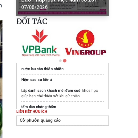
n
07/08/2026
ĐỐI TÁC
nước lau sàn thiên nhiên
Nệm cao su liên á
Lập
danh sách khách mời đám cưới
khoa học
giúp hạn chế thiếu sót khi gửi thiệp.
tấm dán chống thấm
LIÊN KẾT HỮU ÍCH
Điện máy Kumisai
uy tín
Cờ phướn quảng cáo
Công ty hóa chất CLEANTECH CET