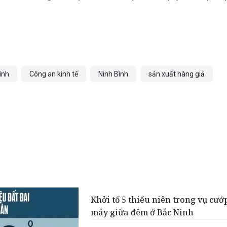
ình
Công an kinh tế
Ninh Bình
sản xuất hàng giả
Khởi tố 5 thiếu niên trong vụ cướ
máy giữa đêm ở Bắc Ninh