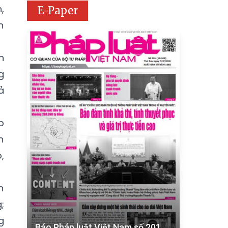
,
E-Paper
n
n
g
ả
p
n
,
h
;
g
Báo Pháp luật Việt Nam số 201