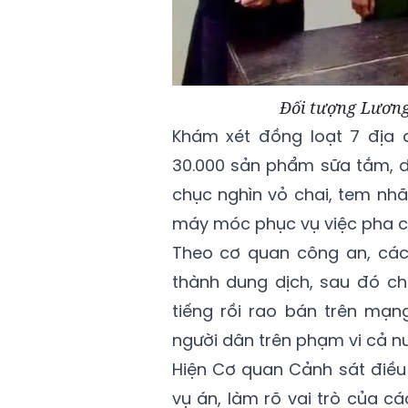
Đối tượng Lương
Khám xét đồng loạt 7 địa đ
30.000 sản phẩm sữa tắm, 
chục nghìn vỏ chai, tem nhã
máy móc phục vụ việc pha chế
Theo cơ quan công an, các 
thành dung dịch, sau đó ch
tiếng rồi rao bán trên mạn
người dân trên phạm vi cả n
Hiện Cơ quan Cảnh sát điều 
vụ án, làm rõ vai trò của c