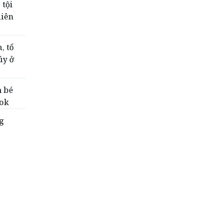
 tội
liên
, tổ
úy ở
m bé
ook
g