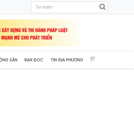
hẩm
ỘNG SẢN
BẠN ĐỌC
TIN ĐỊA PHƯƠNG