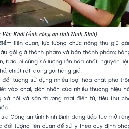
 Văn Khải (Ảnh công an tỉnh Ninh Bình)
iểm liên quan, lực lượng chức năng thu giữ gầ
dầu gội giả thành phẩm và bán thành phẩm; hàn
n, bao bì cùng số lượng lớn hóa chất, nguyên liệu
, chiết rót, đóng gói hàng giả.
đối tượng sử dụng nhiều loại hóa chất pha trộ
iết vào chai, dán nhãn của nhiều thương hiệu nổ
g xã hội và sàn thương mại điện tử, tiêu thụ ch
ước.
tra Công an tỉnh Ninh Bình đang tiếp tục mở rộn
ác đối tượng liên quan để xử lý theo quy định phá