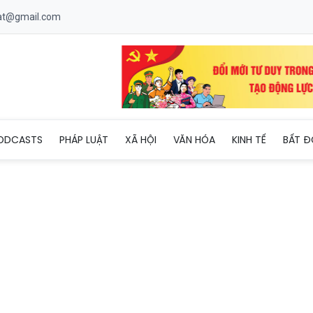
uat@gmail.com
 xuất sữa tắm, dầu gội giả quy mô lớn, thu giữ gần 30.000 sản p
ODCASTS
PHÁP LUẬT
XÃ HỘI
VĂN HÓA
KINH TẾ
BẤT Đ