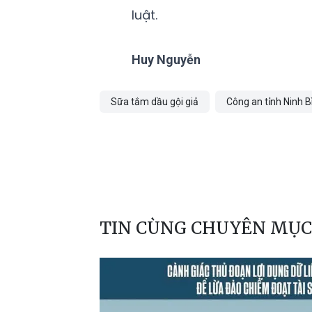
luật.
Huy Nguyễn
Sữa tắm dầu gội giả
Công an tỉnh Ninh B
TIN CÙNG CHUYÊN MỤC