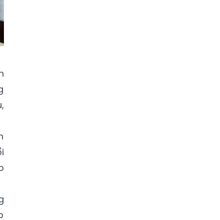
chuyên
thu mua đồ cũ
In túi giấy thương hiệu
Cung cấp
màng pe lót vải
tại TPHCM
n
g
,
n
i
o
g
p