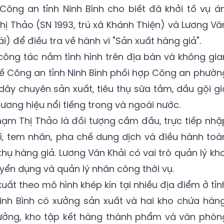
ông an tỉnh Ninh Bình cho biết đã khởi tố vụ án
Thị Thảo (SN 1993, trú xã Khánh Thiện) và Lương Vă
ái) để điều tra về hành vi "Sản xuất hàng giả".
công tác nắm tình hình trên địa bàn và không gia
ế Công an tỉnh Ninh Bình phối hợp Công an phườn
dây chuyên sản xuất, tiêu thụ sữa tắm, dầu gội gi
ơng hiệu nổi tiếng trong và ngoài nước.
hạm Thị Thảo là đối tượng cầm đầu, trực tiếp nhậ
bì, tem nhãn, pha chế dung dịch và điều hành toà
hụ hàng giả. Lương Văn Khải có vai trò quản lý kho
yển dụng và quản lý nhân công thời vụ.
ất theo mô hình khép kín tại nhiều địa điểm ở tỉn
 Ninh Bình có xưởng sản xuất và hai kho chứa hàng
 xưởng, kho tập kết hàng thành phẩm và văn phòn