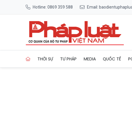
Hotline: 0869 359 588
Email: baodientuphapl
Trang chủ Khởi tố vụ án sản
THỜI SỰ
TƯ PHÁP
MEDIA
QUỐC TẾ
P