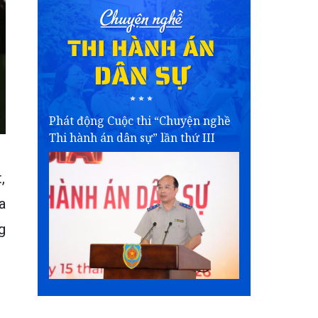
Phát động Cuộc thi “Chuyện nghề
Thi hành án dân sự” lần thứ III
,
a
g