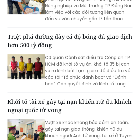
Nông nghiệp và Môi trường TP Đồng Nai
làm việc với các đối tượng liên quan
đến vụ vận chuyển gần 17 tấn thực
phẩm đông lạnh không rõ nguồn gốc
xuất xứ, không có giấy tờ hợp pháp.
Triệt phá đường dây cá độ bóng đá giao dịch
hơn 500 tỷ đồng
Cơ quan Cảnh sát điều tra Công an TP
HCM đã khởi tố vụ án, khởi tố 35 bị can
và ra lệnh bắt tạm giam để điều tra về
các tội “Tổ chức đánh bạc” và “Đánh
bạc”. Các quyết định và lệnh tố tụng
đã được Viện KSND TP HCM phê chuẩn.
Khởi tố tài xế gây tại nạn khiến nữ du khách
ngoại quốc tử vong
Vượt xe khác không bảo đảm an toàn,
gây tai nạn giao thông, khiến nữ du
khách người Anh tử vong, tài xế ở Tuyên