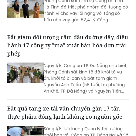
Phòng Cảnh sát hình sự Công an tỉnh
Hà Tĩnh đã triệt phá nhóm đối tượng có
hành vi cho vay lãi nặng với tổng số
tiền cho vay gần 82,4 tỷ đồng.
Bắt giam đối tượng cầm đầu đường dây, điều
hành 17 công ty "ma" xuất bán hóa đơn trái
phép
Ngày 1/8, Công an TP Đà Nẵng cho biết,
Phòng Cảnh sát kinh tế đã khởi tố vụ
án, khởi tố bị can và bắt tạm giam
Nguyễn Anh Tuấn (58 tuổi, trú phường
An Khê, TP Đà Nẵng) và Nguyễn Tiến
Trãi (43 tuổi, trú TPHCM) để điều tra về
hành vi in, phát hành, mua bán trái
Bắt quả tang xe tải vận chuyển gần 17 tấn
phép hóa đơn.
thực phẩm đông lạnh không rõ nguồn gốc
Sáng 1/8, lực lượng Quản lý thị trường
phối hợp với Công an TP Đồng Nai và Sở