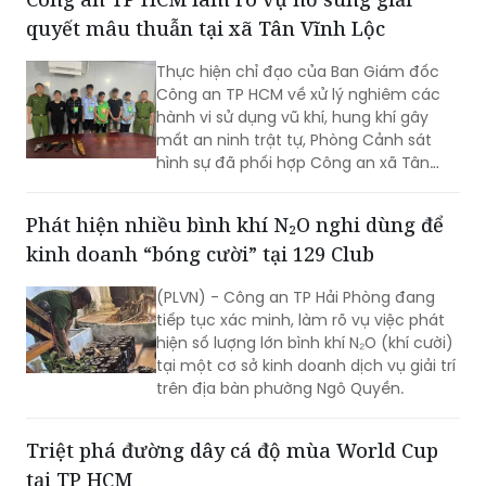
quyết mâu thuẫn tại xã Tân Vĩnh Lộc
Thực hiện chỉ đạo của Ban Giám đốc
Công an TP HCM về xử lý nghiêm các
hành vi sử dụng vũ khí, hung khí gây
mất an ninh trật tự, Phòng Cảnh sát
hình sự đã phối hợp Công an xã Tân
Vĩnh Lộc, Công an xã Đông Thạnh và
các đơn vị liên quan nhanh chóng điều
Phát hiện nhiều bình khí N₂O nghi dùng để
tra, làm rõ vụ “Cố ý gây thương tích” và
kinh doanh “bóng cười” tại 129 Club
“Gây rối trật tự công cộng” xảy ra ngày
30/7 tại ấp 14, xã Tân Vĩnh Lộc.
(PLVN) - Công an TP Hải Phòng đang
tiếp tục xác minh, làm rõ vụ việc phát
hiện số lượng lớn bình khí N₂O (khí cười)
tại một cơ sở kinh doanh dịch vụ giải trí
trên địa bàn phường Ngô Quyền.
Triệt phá đường dây cá độ mùa World Cup
tại TP HCM