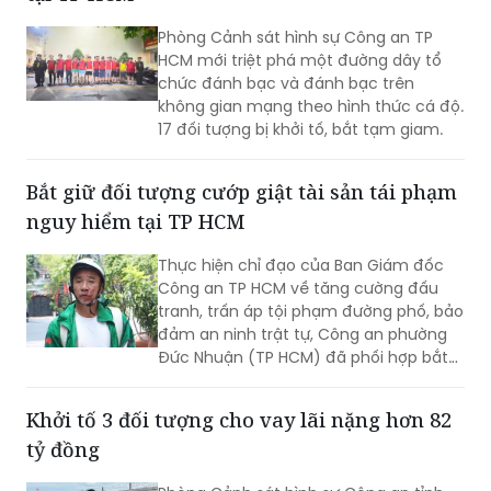
Phòng Cảnh sát hình sự Công an TP
HCM mới triệt phá một đường dây tổ
chức đánh bạc và đánh bạc trên
không gian mạng theo hình thức cá độ.
17 đối tượng bị khởi tố, bắt tạm giam.
Bắt giữ đối tượng cướp giật tài sản tái phạm
nguy hiểm tại TP HCM
Thực hiện chỉ đạo của Ban Giám đốc
Công an TP HCM về tăng cường đấu
tranh, trấn áp tội phạm đường phố, bảo
đảm an ninh trật tự, Công an phường
Đức Nhuận (TP HCM) đã phối hợp bắt
giữ một đối tượng thực hiện hành vi
cướp giật tài sản, đồng thời chuyển vụ
Khởi tố 3 đối tượng cho vay lãi nặng hơn 82
việc đến Văn phòng Cơ quan Cảnh sát
tỷ đồng
điều tra Công an TP HCM để điều tra
theo quy định.