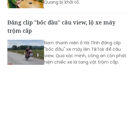
Quang bị khởi tố.
Đăng clip "bốc đầu" câu view, lộ xe máy
trộm cắp
Nam thanh niên ở Hà Tĩnh đăng clip
"bốc đầu" xe máy lên TikTok để câu
view. Qua xác minh, công an còn phát
hiện chiếc xe là tang vật trộm cắp.​