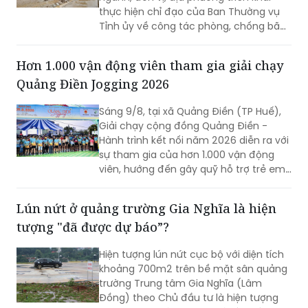
thực hiện chỉ đạo của Ban Thường vụ
Tỉnh ủy về công tác phòng, chống bão,
lũ, thiên tai cực đoan và biến đổi khí
hậu từ nay đến hết năm 2026.
Hơn 1.000 vận động viên tham gia giải chạy
Quảng Điền Jogging 2026
Sáng 9/8, tại xã Quảng Điền (TP Huế),
Giải chạy cộng đồng Quảng Điền -
Hành trình kết nối năm 2026 diễn ra với
sự tham gia của hơn 1.000 vận động
viên, hướng đến gây quỹ hỗ trợ trẻ em
có hoàn cảnh khó khăn và quảng bá
cảnh quan, thiên nhiên địa phương
Lún nứt ở quảng trường Gia Nghĩa là hiện
tượng "đã được dự báo”?
Hiện tượng lún nứt cục bộ với diện tích
khoảng 700m2 trên bề mặt sân quảng
trường Trung tâm Gia Nghĩa (Lâm
Đồng) theo Chủ đầu tư là hiện tượng