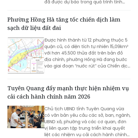
đã được dự báo trong quá trình tính
toán kỹ thuật.
Phường Hồng Hà tăng tốc chiến dịch làm
sạch dữ liệu đất đai
Được hình thành từ 12 phường thuộc 5
quận cũ, có diện tích tự nhiên 15,09km²
với hơn 45.500 thửa đất trên bản đồ
địa chính, phường Hồng Hà đang bước
vào giai đoạn “nước rút” của Chiến dịch
45 ngày hoàn thiện cơ sở dữ liệu quốc
gia về đất đai.
Tuyên Quang đẩy mạnh thực hiện nhiệm vụ
cải cách hành chính năm 2026
Chủ tịch UBND tỉnh Tuyên Quang vừa
có văn bản yêu cầu các sở, ban, ngành,
UBND xã, phường và các cơ quan, đơn
vị liên quan tập trung triển khai quyết
liệt các nhiệm vụ cải cách hành chính