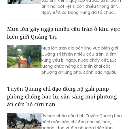
tác tìm kiếm, quy tập và xác định danh
tính hài cốt liệt sĩ còn thiếu thông tin”.
Ngày 8/8, xã Đông Hưng đã tổ chức
dâng hương, dâng hoa tưởng niệm các
Anh hùng liệt sĩ và triển khai lấy mẫu
Mưa lớn gây ngập nhiều cầu tràn ở khu vực
sinh phẩm ADN tại các phần mộ liệt sĩ
biên giới Quảng Trị
chưa xác định được danh tính ở nghĩa
trang liệt sĩ Đông Hưng.
Mưa lớn trên địa bàn khu vực biên giới
Quảng Trị khiến nhiều cầu tràn, điểm
xung yếu bị ngập, nước chảy xiết. Lực
lượng chức năng đã triển khai các
phương án ứng phó, cảnh báo người
dân không đi vào khu vực nguy hiểm.
Tuyên Quang chỉ đạo đồng bộ giải pháp
phòng chống bão lũ, sẵn sàng mọi phương
án cứu hộ cứu nạn
Ủy ban nhân dân tỉnh Tuyên Quang ban
hành văn bản chỉ đạo các sở, ban,
ngành, đơn vị, địa phương triển khai