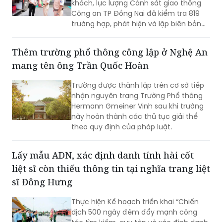
khách, lực lượng Cảnh sát giao thông
Công an TP Đồng Nai đã kiểm tra 819
trường hợp, phát hiện và lập biên bản
355 trường hợp vi phạm. Đáng chú ý,
các lỗi được phát hiện có chở hàng
Thêm trường phổ thông công lập ở Nghệ An
hóa trong khoang hành khách, chạy
mang tên ông Trần Quốc Hoàn
quá tốc độ và dừng, đỗ không đúng nơi
quy định.
Trường được thành lập trên cơ sở tiếp
nhận nguyên trạng Trường Phổ thông
Hermann Gmeiner Vinh sau khi trường
này hoàn thành các thủ tục giải thể
theo quy định của pháp luật.
Lấy mẫu ADN, xác định danh tính hài cốt
liệt sĩ còn thiếu thông tin tại nghĩa trang liệt
sĩ Đông Hưng
Thực hiện Kế hoạch triển khai “Chiến
dịch 500 ngày đêm đẩy mạnh công