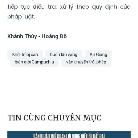
pháp luật.
Khánh Thùy - Hoàng Đô
Khởi tố bị can
buôn lậu vàng
An Giang
biên giới Campuchia
vận chuyển trái phép
TIN CÙNG CHUYÊN MỤC