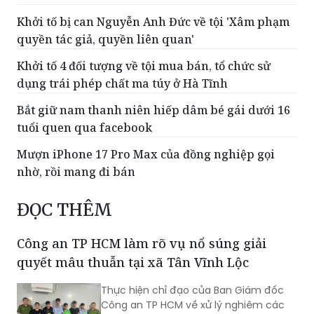
quyền tác giả, quyền liên quan'
Khởi tố 4 đối tượng về tội mua bán, tổ chức sử
dụng trái phép chất ma túy ở Hà Tĩnh
Bắt giữ nam thanh niên hiếp dâm bé gái dưới 16
tuổi quen qua facebook
Mượn iPhone 17 Pro Max của đồng nghiệp gọi
nhờ, rồi mang đi bán
ĐỌC THÊM
Công an TP HCM làm rõ vụ nổ súng giải
quyết mâu thuẫn tại xã Tân Vĩnh Lộc
Thực hiện chỉ đạo của Ban Giám đốc
Công an TP HCM về xử lý nghiêm các
hành vi sử dụng vũ khí, hung khí gây
mất an ninh trật tự, Phòng Cảnh sát
hình sự đã phối hợp Công an xã Tân