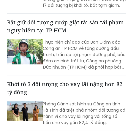
Bắt giữ đối tượng cướp giật tài sản tái phạm
nguy hiểm tại TP HCM
Thực hiện chỉ đạo của Ban Giám đốc
Công an TP HCM về tăng cường đấu
tranh, trấn áp tội phạm đường phố, bảo
đảm an ninh trật tự, Công an phường
Đức Nhuận (TP HCM) đã phối hợp bắt
giữ một đối tượng thực hiện hành vi
cướp giật tài sản, đồng thời chuyển vụ
Khởi tố 3 đối tượng cho vay lãi nặng hơn 82
việc đến Văn phòng Cơ quan Cảnh sát
tỷ đồng
điều tra Công an TP HCM để điều tra
theo quy định.
Phòng Cảnh sát hình sự Công an tỉnh
Hà Tĩnh đã triệt phá nhóm đối tượng có
hành vi cho vay lãi nặng với tổng số
tiền cho vay gần 82,4 tỷ đồng.
Bắt giam đối tượng cầm đầu đường dây, điều
hành 17 công ty "ma" xuất bán hóa đơn trái