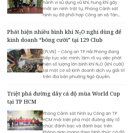
Vĩnh Lộc, Công an xã Đông Thạnh và
các đơn vị liên quan nhanh chóng điều
Phát hiện nhiều bình khí N₂O nghi dùng để
tra, làm rõ vụ “Cố ý gây thương tích” và
kinh doanh “bóng cười” tại 129 Club
“Gây rối trật tự công cộng” xảy ra ngày
30/7 tại ấp 14, xã Tân Vĩnh Lộc.
(PLVN) - Công an TP Hải Phòng đang
tiếp tục xác minh, làm rõ vụ việc phát
hiện số lượng lớn bình khí N₂O (khí cười)
tại một cơ sở kinh doanh dịch vụ giải trí
trên địa bàn phường Ngô Quyền.
Triệt phá đường dây cá độ mùa World Cup
tại TP HCM
Phòng Cảnh sát hình sự Công an TP
HCM mới triệt phá một đường dây tổ
chức đánh bạc và đánh bạc trên
không gian mạng theo hình thức cá độ.
17 đối tượng bị khởi tố, bắt tạm giam.