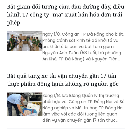
phép
Ngày 1/8, Công an TP Đà Nẵng cho biết,
Phòng Cảnh sát kinh tế đã khởi tố vụ
án, khởi tố bị can và bắt tạm giam
Nguyễn Anh Tuấn (58 tuổi, trú phường
An Khê, TP Đà Nẵng) và Nguyễn Tiến
Trãi (43 tuổi, trú TPHCM) để điều tra về
hành vi in, phát hành, mua bán trái
Bắt quả tang xe tải vận chuyển gần 17 tấn
phép hóa đơn.
thực phẩm đông lạnh không rõ nguồn gốc
Sáng 1/8, lực lượng Quản lý thị trường
phối hợp với Công an TP Đồng Nai và Sở
Nông nghiệp và Môi trường TP Đồng Nai
làm việc với các đối tượng liên quan
đến vụ vận chuyển gần 17 tấn thực
phẩm đông lạnh không rõ nguồn gốc
xuất xứ, không có giấy tờ hợp pháp.
Triệt phá đường dây cá độ bóng đá giao dịch
hơn 500 tỷ đồng