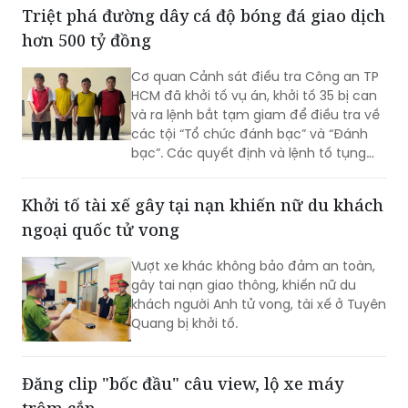
Cơ quan Cảnh sát điều tra Công an TP
HCM đã khởi tố vụ án, khởi tố 35 bị can
và ra lệnh bắt tạm giam để điều tra về
các tội “Tổ chức đánh bạc” và “Đánh
bạc”. Các quyết định và lệnh tố tụng
đã được Viện KSND TP HCM phê chuẩn.
Khởi tố tài xế gây tại nạn khiến nữ du khách
ngoại quốc tử vong
Vượt xe khác không bảo đảm an toàn,
gây tai nạn giao thông, khiến nữ du
khách người Anh tử vong, tài xế ở Tuyên
Quang bị khởi tố.
Đăng clip "bốc đầu" câu view, lộ xe máy
trộm cắp
Nam thanh niên ở Hà Tĩnh đăng clip