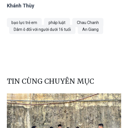
Khánh Thùy
bạo lực trẻ em
pháp luật
Chau Chanh
Dâm ô đối với người dưới 16 tuổi
An Giang
TIN CÙNG CHUYÊN MỤC