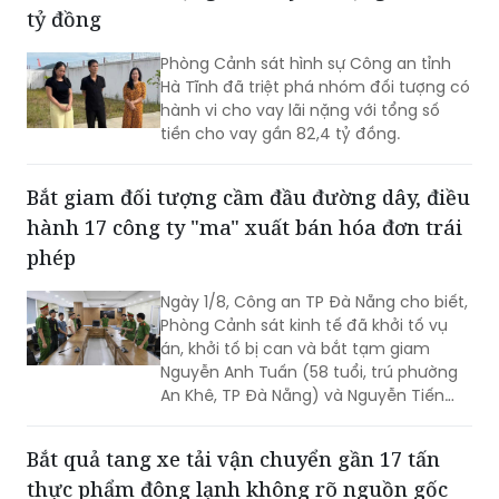
tỷ đồng
điều tra Công an TP HCM để điều tra
theo quy định.
Phòng Cảnh sát hình sự Công an tỉnh
Hà Tĩnh đã triệt phá nhóm đối tượng có
hành vi cho vay lãi nặng với tổng số
tiền cho vay gần 82,4 tỷ đồng.
Bắt giam đối tượng cầm đầu đường dây, điều
hành 17 công ty "ma" xuất bán hóa đơn trái
phép
Ngày 1/8, Công an TP Đà Nẵng cho biết,
Phòng Cảnh sát kinh tế đã khởi tố vụ
án, khởi tố bị can và bắt tạm giam
Nguyễn Anh Tuấn (58 tuổi, trú phường
An Khê, TP Đà Nẵng) và Nguyễn Tiến
Trãi (43 tuổi, trú TPHCM) để điều tra về
hành vi in, phát hành, mua bán trái
Bắt quả tang xe tải vận chuyển gần 17 tấn
phép hóa đơn.
thực phẩm đông lạnh không rõ nguồn gốc