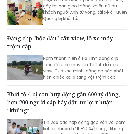
gây tai nạn giao thông, khiến nữ du
khách người Anh tử vong, tài xế ở Tuyên
Quang bị khởi tố.
Đăng clip "bốc đầu" câu view, lộ xe máy
trộm cắp
Nam thanh niên ở Hà Tĩnh đăng clip
"bốc đầu" xe máy lên TikTok để câu
view. Qua xác minh, công an còn phát
hiện chiếc xe là tang vật trộm cắp.​
Khởi tố 4 bị can huy động gần 600 tỷ đồng,
hơn 200 người sập bẫy đầu tư lợi nhuận
"khủng"
Tin vào các hợp đồng góp vốn với cam
kết lợi nhuận từ 10-20%/tháng, "không