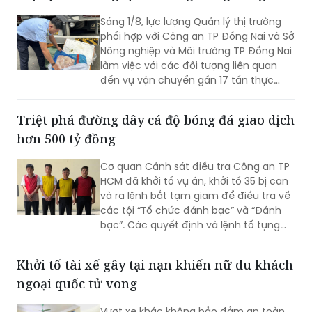
Sáng 1/8, lực lượng Quản lý thị trường
phối hợp với Công an TP Đồng Nai và Sở
Nông nghiệp và Môi trường TP Đồng Nai
làm việc với các đối tượng liên quan
đến vụ vận chuyển gần 17 tấn thực
phẩm đông lạnh không rõ nguồn gốc
xuất xứ, không có giấy tờ hợp pháp.
Triệt phá đường dây cá độ bóng đá giao dịch
hơn 500 tỷ đồng
Cơ quan Cảnh sát điều tra Công an TP
HCM đã khởi tố vụ án, khởi tố 35 bị can
và ra lệnh bắt tạm giam để điều tra về
các tội “Tổ chức đánh bạc” và “Đánh
bạc”. Các quyết định và lệnh tố tụng
đã được Viện KSND TP HCM phê chuẩn.
Khởi tố tài xế gây tại nạn khiến nữ du khách
ngoại quốc tử vong
Vượt xe khác không bảo đảm an toàn,