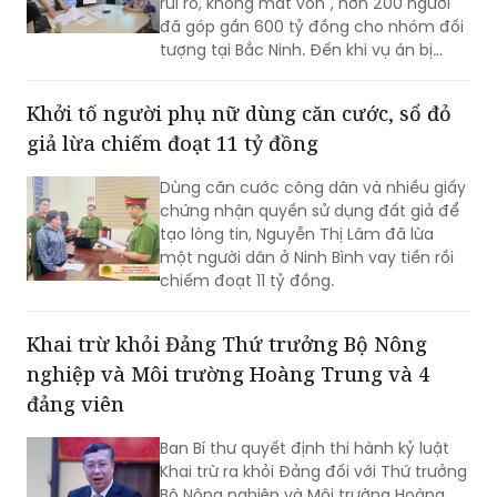
rủi ro, không mất vốn", hơn 200 người
đã góp gần 600 tỷ đồng cho nhóm đối
tượng tại Bắc Ninh. Đến khi vụ án bị
phát hiện, còn 141 bị hại chưa được
hoàn trả khoảng 474 tỷ đồng.
Khởi tố người phụ nữ dùng căn cước, sổ đỏ
giả lừa chiếm đoạt 11 tỷ đồng
Dùng căn cước công dân và nhiều giấy
chứng nhận quyền sử dụng đất giả để
tạo lòng tin, Nguyễn Thị Lâm đã lừa
một người dân ở Ninh Bình vay tiền rồi
chiếm đoạt 11 tỷ đồng.
Khai trừ khỏi Đảng Thứ trưởng Bộ Nông
nghiệp và Môi trường Hoàng Trung và 4
đảng viên
Ban Bí thư quyết định thi hành kỷ luật
Khai trừ ra khỏi Đảng đối với Thứ trưởng
Bộ Nông nghiệp và Môi trường Hoàng