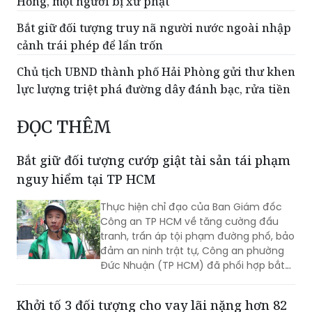
Hồng, một người bị xử phạt
Bắt giữ đối tượng truy nã người nước ngoài nhập
cảnh trái phép để lẩn trốn
Chủ tịch UBND thành phố Hải Phòng gửi thư khen
lực lượng triệt phá đường dây đánh bạc, rửa tiền
ĐỌC THÊM
Bắt giữ đối tượng cướp giật tài sản tái phạm
nguy hiểm tại TP HCM
Thực hiện chỉ đạo của Ban Giám đốc
Công an TP HCM về tăng cường đấu
tranh, trấn áp tội phạm đường phố, bảo
đảm an ninh trật tự, Công an phường
Đức Nhuận (TP HCM) đã phối hợp bắt
giữ một đối tượng thực hiện hành vi
cướp giật tài sản, đồng thời chuyển vụ
Khởi tố 3 đối tượng cho vay lãi nặng hơn 82
việc đến Văn phòng Cơ quan Cảnh sát