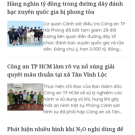
Cơ quan Cảnh sát điều tra Công an TP
Hải Phòng đã bắt tạm giam 28 đối
tượng liên quan đến đường dây tổ
chức đánh bạc xuyên quốc gia và rửa
tiền. Đáng chú ý, hơn 3.000 tỷ đồng
trong 2.003 tài khoản tại 36 ngân hàng
đã bị phong tỏa để phục vụ điều tra.
Công an TP HCM làm rõ vụ nổ súng giải
quyết mâu thuẫn tại xã Tân Vĩnh Lộc
Thực hiện chỉ đạo của Ban Giám đốc
Công an TP HCM về xử lý nghiêm các
hành vi sử dụng vũ khí, hung khí gây
mất an ninh trật tự, Phòng Cảnh sát
hình sự đã phối hợp Công an xã Tân
Vĩnh Lộc, Công an xã Đông Thạnh và
các đơn vị liên quan nhanh chóng điều
Phát hiện nhiều bình khí N₂O nghi dùng để
tra, làm rõ vụ “Cố ý gây thương tích” và
kinh doanh “bóng cười” tại 129 Club
“Gây rối trật tự công cộng” xảy ra ngày
30/7 tại ấp 14, xã Tân Vĩnh Lộc.
(PLVN) - Công an TP Hải Phòng đang