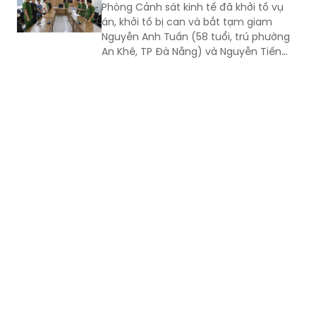
An Khê, TP Đà Nẵng) và Nguyễn Tiến
Trãi (43 tuổi, trú TPHCM) để điều tra về
hành vi in, phát hành, mua bán trái
phép hóa đơn.