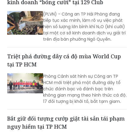
tiếp tục xác minh, làm rõ vụ việc phát
hiện số lượng lớn bình khí N₂O (khí cười)
tại một cơ sở kinh doanh dịch vụ giải trí
trên địa bàn phường Ngô Quyền.
Triệt phá đường dây cá độ mùa World Cup
tại TP HCM
Phòng Cảnh sát hình sự Công an TP
HCM mới triệt phá một đường dây tổ
chức đánh bạc và đánh bạc trên
không gian mạng theo hình thức cá độ.
17 đối tượng bị khởi tố, bắt tạm giam.
Bắt giữ đối tượng cướp giật tài sản tái phạm
nguy hiểm tại TP HCM
Thực hiện chỉ đạo của Ban Giám đốc
Công an TP HCM về tăng cường đấu