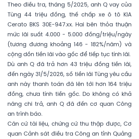
Cerato BKS 30E-947.xx. Hai bên thỏa thuận
mức lãi suất 4.000 - 5.000 đồng/triệu/ngày
(tương đương khoảng 146 - 182%/năm) và
cộng dồn tiền lãi vào gốc để tiếp tục tính lãi.
Dù anh Q đã trả hơn 43 triệu đồng tiền lãi,
đến ngày 31/5/2026, số tiền lãi Tùng yêu cầu
anh này thanh toán đã lên tới hơn 164 triệu
đồng, chưa tính tiền gốc. Do không có khả
năng chi trả, anh Q đã đến cơ quan Công
an trình báo.
Căn cứ tài liệu, chứng cứ thu thập được, Cơ
quan Cảnh sát điều tra Công an tỉnh Quảng
Ninh đã khởi tố bị can Lại Sơn Tùng để tiếp
tục điều tra, xử lý theo quy định pháp luật.