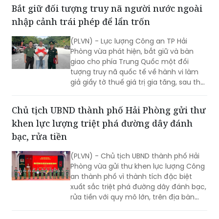
(PLVN) - Lực lượng Công an TP Hải
Phòng vừa phát hiện, bắt giữ và bàn
giao cho phía Trung Quốc một đối
tượng truy nã quốc tế về hành vi làm
giả giấy tờ thuế giá trị gia tăng, sau thời
gian lẩn trốn trên địa bàn thành phố.
Chủ tịch UBND thành phố Hải Phòng gửi thư
khen lực lượng triệt phá đường dây đánh
bạc, rửa tiền
(PLVN) - Chủ tịch UBND thành phố Hải
Phòng vừa gửi thư khen lực lượng Công
an thành phố vì thành tích đặc biệt
xuất sắc triệt phá đường dây đánh bạc,
rửa tiền với quy mô lớn, trên địa bàn
rộng.
Hàng nghìn tỷ đồng trong đường dây đánh
bạc xuyên quốc gia bị phong tỏa