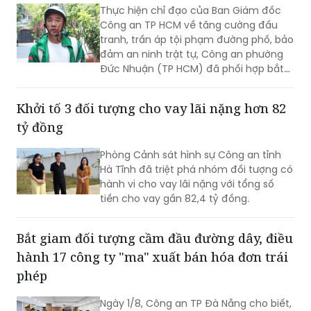
tranh, trấn áp tội phạm đường phố, bảo
đảm an ninh trật tự, Công an phường
Đức Nhuận (TP HCM) đã phối hợp bắt
giữ một đối tượng thực hiện hành vi
cướp giật tài sản, đồng thời chuyển vụ
Khởi tố 3 đối tượng cho vay lãi nặng hơn 82
việc đến Văn phòng Cơ quan Cảnh sát
tỷ đồng
điều tra Công an TP HCM để điều tra
theo quy định.
Phòng Cảnh sát hình sự Công an tỉnh
Hà Tĩnh đã triệt phá nhóm đối tượng có
hành vi cho vay lãi nặng với tổng số
tiền cho vay gần 82,4 tỷ đồng.
Bắt giam đối tượng cầm đầu đường dây, điều
hành 17 công ty "ma" xuất bán hóa đơn trái
phép
Ngày 1/8, Công an TP Đà Nẵng cho biết,
Phòng Cảnh sát kinh tế đã khởi tố vụ
án, khởi tố bị can và bắt tạm giam
Nguyễn Anh Tuấn (58 tuổi, trú phường