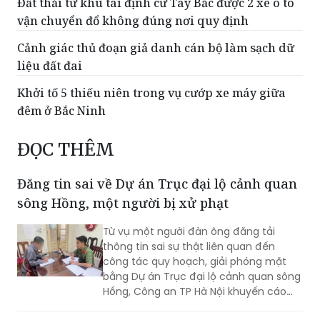
Cảnh giác thủ đoạn giả danh cán bộ làm sạch dữ
liệu đất đai
Khởi tố 5 thiếu niên trong vụ cướp xe máy giữa
đêm ở Bắc Ninh
ĐỌC THÊM
Đăng tin sai về Dự án Trục đại lộ cảnh quan
sông Hồng, một người bị xử phạt
Từ vụ một người đàn ông đăng tải
thông tin sai sự thật liên quan đến
công tác quy hoạch, giải phóng mặt
bằng Dự án Trục đại lộ cảnh quan sông
Hồng, Công an TP Hà Nội khuyến cáo
người dân cần kiểm chứng nguồn tin
trước khi bình luận, chia sẻ trên mạng
Bắt giữ đối tượng truy nã người nước ngoài
xã hội, tránh tiếp tay cho tin giả và vi
nhập cảnh trái phép để lẩn trốn
phạm pháp luật.