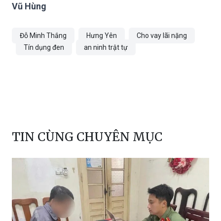
Vũ Hùng
Đỗ Minh Thắng
Hưng Yên
Cho vay lãi nặng
Tín dụng đen
an ninh trật tự
TIN CÙNG CHUYÊN MỤC