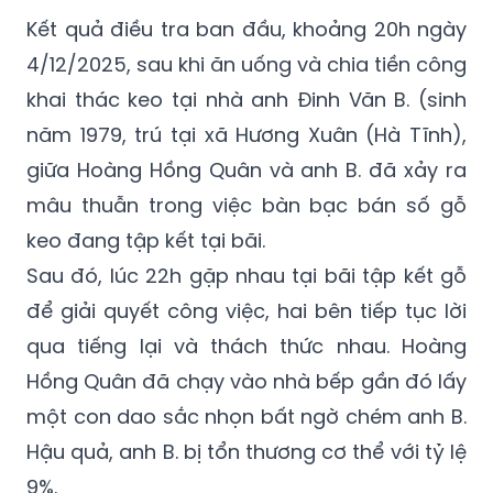
Kết quả điều tra ban đầu, khoảng 20h ngày
4/12/2025, sau khi ăn uống và chia tiền công
khai thác keo tại nhà anh Đinh Văn B. (sinh
năm 1979, trú tại xã Hương Xuân (Hà Tĩnh),
giữa Hoàng Hồng Quân và anh B. đã xảy ra
mâu thuẫn trong việc bàn bạc bán số gỗ
keo đang tập kết tại bãi.
Sau đó, lúc 22h gặp nhau tại bãi tập kết gỗ
để giải quyết công việc, hai bên tiếp tục lời
qua tiếng lại và thách thức nhau. Hoàng
Hồng Quân đã chạy vào nhà bếp gần đó lấy
một con dao sắc nhọn bất ngờ chém anh B.
Hậu quả, anh B. bị tổn thương cơ thể với tỷ lệ
9%.