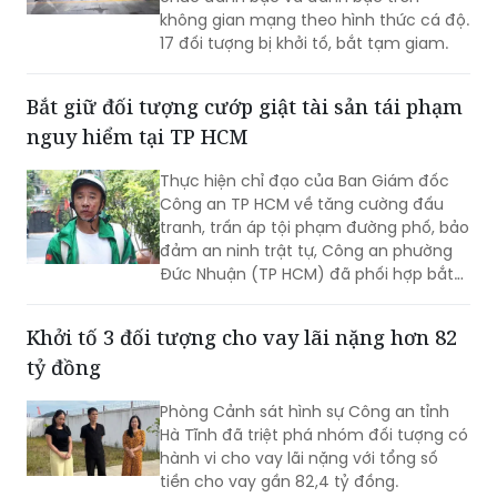
không gian mạng theo hình thức cá độ.
17 đối tượng bị khởi tố, bắt tạm giam.
Bắt giữ đối tượng cướp giật tài sản tái phạm
nguy hiểm tại TP HCM
Thực hiện chỉ đạo của Ban Giám đốc
Công an TP HCM về tăng cường đấu
tranh, trấn áp tội phạm đường phố, bảo
đảm an ninh trật tự, Công an phường
Đức Nhuận (TP HCM) đã phối hợp bắt
giữ một đối tượng thực hiện hành vi
cướp giật tài sản, đồng thời chuyển vụ
Khởi tố 3 đối tượng cho vay lãi nặng hơn 82
việc đến Văn phòng Cơ quan Cảnh sát
tỷ đồng
điều tra Công an TP HCM để điều tra
theo quy định.
Phòng Cảnh sát hình sự Công an tỉnh
Hà Tĩnh đã triệt phá nhóm đối tượng có
hành vi cho vay lãi nặng với tổng số
tiền cho vay gần 82,4 tỷ đồng.