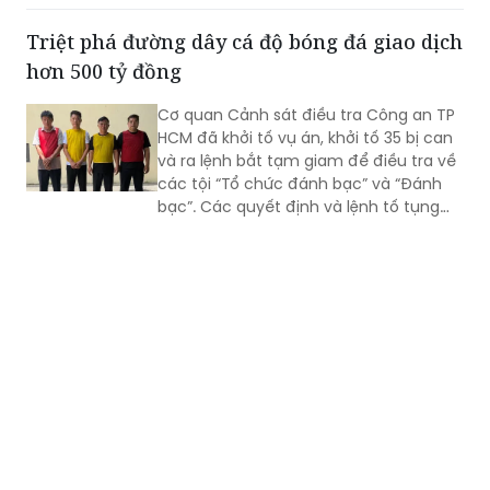
phẩm đông lạnh không rõ nguồn gốc
xuất xứ, không có giấy tờ hợp pháp.
Triệt phá đường dây cá độ bóng đá giao dịch
hơn 500 tỷ đồng
Cơ quan Cảnh sát điều tra Công an TP
HCM đã khởi tố vụ án, khởi tố 35 bị can
và ra lệnh bắt tạm giam để điều tra về
các tội “Tổ chức đánh bạc” và “Đánh
bạc”. Các quyết định và lệnh tố tụng
đã được Viện KSND TP HCM phê chuẩn.