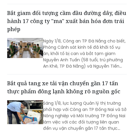
Bắt giam đối tượng cầm đầu đường dây, điều
hành 17 công ty "ma" xuất bán hóa đơn trái
phép
Ngày 1/8, Công an TP Đà Nẵng cho biết,
Phòng Cảnh sát kinh tế đã khởi tố vụ
án, khởi tố bị can và bắt tạm giam
Nguyễn Anh Tuấn (58 tuổi, trú phường
An Khê, TP Đà Nẵng) và Nguyễn Tiến
Trãi (43 tuổi, trú TPHCM) để điều tra về
hành vi in, phát hành, mua bán trái
Bắt quả tang xe tải vận chuyển gần 17 tấn
phép hóa đơn.
thực phẩm đông lạnh không rõ nguồn gốc
Sáng 1/8, lực lượng Quản lý thị trường
phối hợp với Công an TP Đồng Nai và Sở
Nông nghiệp và Môi trường TP Đồng Nai
làm việc với các đối tượng liên quan
đến vụ vận chuyển gần 17 tấn thực