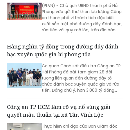
(PLVN) - Chủ tịch UBND thành phố Hải
Phòng vừa gửi thư khen lực lượng Công
an thành phố vì thành tích đặc biệt
xuất sắc triệt phá đường dây đánh bạc,
rửa tiền với quy mô lớn, trên địa bàn
rộng.
Hàng nghìn tỷ đồng trong đường dây đánh
bạc xuyên quốc gia bị phong tỏa
Cơ quan Cảnh sát điều tra Công an TP
Hải Phòng đã bắt tạm giam 28 đối
tượng liên quan đến đường dây tổ
chức đánh bạc xuyên quốc gia và rửa
tiền. Đáng chú ý, hơn 3.000 tỷ đồng
trong 2.003 tài khoản tại 36 ngân hàng
đã bị phong tỏa để phục vụ điều tra.
Công an TP HCM làm rõ vụ nổ súng giải
quyết mâu thuẫn tại xã Tân Vĩnh Lộc
Thực hiện chỉ đạo của Ban Giám đốc