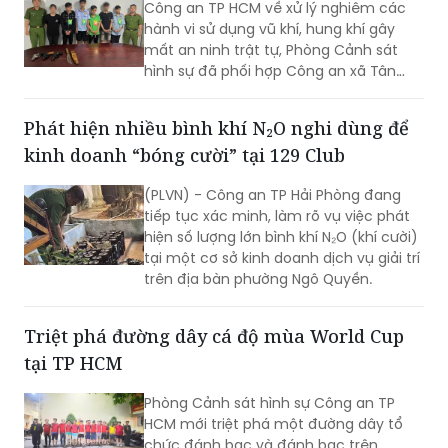
Công an TP HCM về xử lý nghiêm các
hành vi sử dụng vũ khí, hung khí gây
mất an ninh trật tự, Phòng Cảnh sát
hình sự đã phối hợp Công an xã Tân
Vĩnh Lộc, Công an xã Đông Thạnh và
các đơn vị liên quan nhanh chóng điều
Phát hiện nhiều bình khí N₂O nghi dùng để
tra, làm rõ vụ “Cố ý gây thương tích” và
kinh doanh “bóng cười” tại 129 Club
“Gây rối trật tự công cộng” xảy ra ngày
30/7 tại ấp 14, xã Tân Vĩnh Lộc.
(PLVN) - Công an TP Hải Phòng đang
tiếp tục xác minh, làm rõ vụ việc phát
hiện số lượng lớn bình khí N₂O (khí cười)
tại một cơ sở kinh doanh dịch vụ giải trí
trên địa bàn phường Ngô Quyền.
Triệt phá đường dây cá độ mùa World Cup
tại TP HCM
Phòng Cảnh sát hình sự Công an TP
HCM mới triệt phá một đường dây tổ
chức đánh bạc và đánh bạc trên