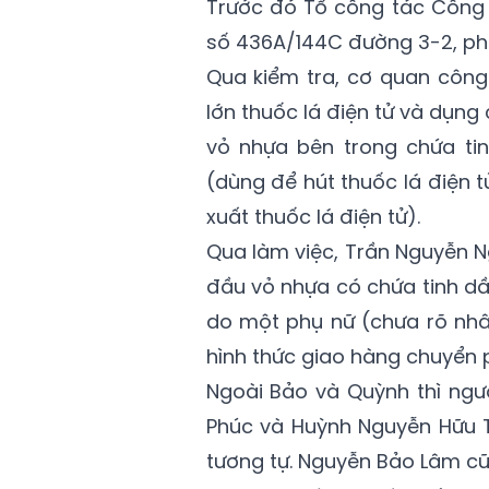
Trước đó Tổ công tác Công 
số 436A/144C đường 3-2, ph
Qua kiểm tra, cơ quan công 
lớn thuốc lá điện tử và dụng
vỏ nhựa bên trong chứa ti
(dùng để hút thuốc lá điện 
xuất thuốc lá điện tử).
Qua làm việc, Trần Nguyễn N
đầu vỏ nhựa có chứa tinh dầ
do một phụ nữ (chưa rõ nhâ
hình thức giao hàng chuyển 
Ngoài Bảo và Quỳnh thì ngườ
Phúc và Huỳnh Nguyễn Hữu T
tương tự. Nguyễn Bảo Lâm cũ