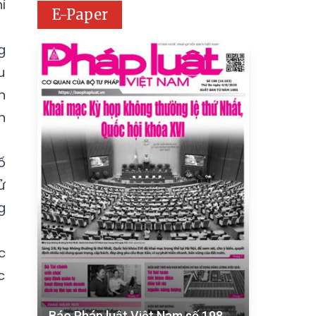
ỉ
E-Paper
g
u
n
n
ố
ử
g
c
c
Báo Pháp luật Việt Nam số 198