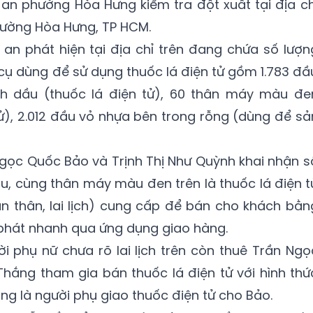
an phường Hòa Hưng kiểm tra đột xuất tại địa ch
ường Hòa Hưng, TP HCM.
an phát hiện tại địa chỉ trên đang chứa số lượn
 cụ dùng để sử dụng thuốc lá điện tử gồm 1.783 đầ
nh dầu (thuốc lá điện tử), 60 thân máy màu đe
tử), 2.012 đầu vỏ nhựa bên trong rỗng (dùng để sả
gọc Quốc Bảo và Trịnh Thị Như Quỳnh khai nhận s
u, cùng thân máy màu đen trên là thuốc lá điện t
n thân, lai lịch) cung cấp để bán cho khách bằn
phát nhanh qua ứng dụng giao hàng.
i phụ nữ chưa rõ lai lịch trên còn thuê Trần Ngọ
hắng tham gia bán thuốc lá điện tử với hình thứ
ng là người phụ giao thuốc điện tử cho Bảo.