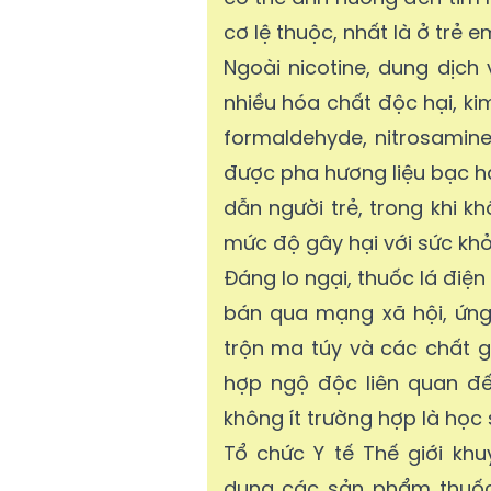
cơ lệ thuộc, nhất là ở trẻ e
Ngoài nicotine, dung dịch 
nhiều hóa chất độc hại, ki
formaldehyde, nitrosamine
được pha hương liệu bạc hà
dẫn người trẻ, trong khi k
mức độ gây hại với sức khỏ
Đáng lo ngại, thuốc lá điệ
bán qua mạng xã hội, ứng
trộn ma túy và các chất g
hợp ngộ độc liên quan đế
không ít trường hợp là học s
Tổ chức Y tế Thế giới kh
dụng các sản phẩm thuốc 