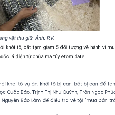
ang vật thu giữ. Ảnh: P.V.
 khởi tố, bắt tạm giam 5 đối tượng về hành vi mu
huốc lá điện tử chứa ma túy etomidate.
i khởi tố vụ án, khởi tố bị can, bắt bị can để tạ
ọc Quốc Bảo, Trịnh Thị Như Quỳnh, Trần Ngọc Phúc
Nguyễn Bảo Lâm để điều tra về tội "mua bán trá