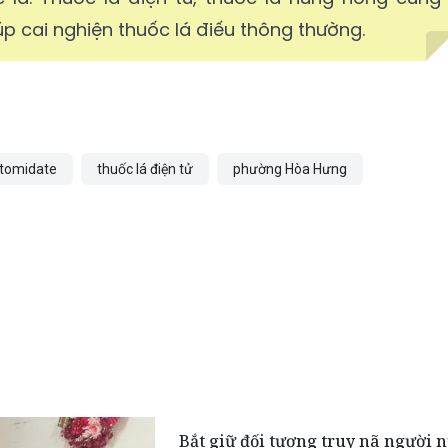
p cai nghiện thuốc lá điếu thông thường.
etomidate
thuốc lá điện tử
phường Hòa Hưng
Bắt giữ đối tượng truy nã người 