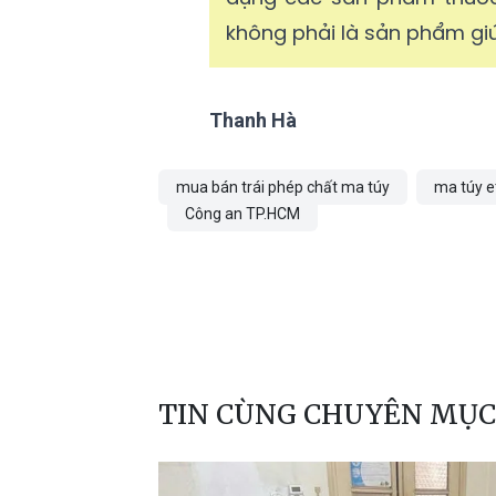
không phải là sản phẩm giú
Thanh Hà
mua bán trái phép chất ma túy
ma túy 
Công an TP.HCM
TIN CÙNG CHUYÊN MỤC