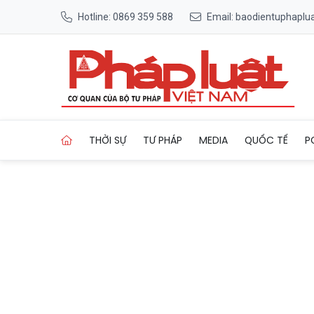
Hotline: 0869 359 588
Email: baodientuphapl
Trang chủ Khởi tố 5 đối tượ
THỜI SỰ
TƯ PHÁP
MEDIA
QUỐC TẾ
P