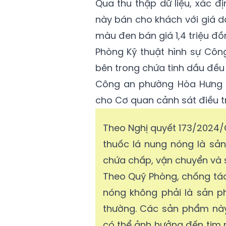
Qua thu thập dữ liệu, xác 
này bán cho khách với giá d
màu đen bán giá 1,4 triệu đồ
Phòng Kỹ thuật hình sự Côn
bên trong chứa tinh dầu đều
Công an phường Hòa Hưng đ
cho Cơ quan cảnh sát điều tr
Theo Nghị quyết 173/2024/Q
thuốc lá nung nóng là sả
chứa chấp, vận chuyển và 
Theo Quỹ Phòng, chống tác 
nóng không phải là sản p
thường. Các sản phẩm này
có thể ảnh hưởng đến tim 