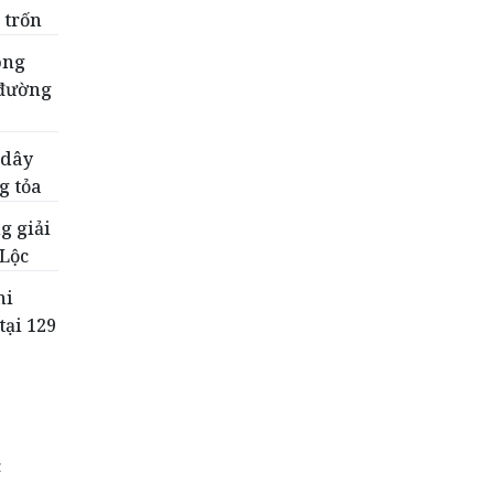
 trốn
òng
 đường
 dây
g tỏa
g giải
 Lộc
hi
tại 129
c