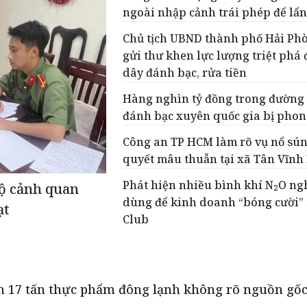
ngoài nhập cảnh trái phép để lẩn
Chủ tịch UBND thành phố Hải Ph
gửi thư khen lực lượng triệt phá
dây đánh bạc, rửa tiền
Hàng nghìn tỷ đồng trong đường
đánh bạc xuyên quốc gia bị phon
Công an TP HCM làm rõ vụ nổ sún
quyết mâu thuẫn tại xã Tân Vĩnh
Phát hiện nhiều bình khí N₂O ng
lộ cảnh quan
dùng để kinh doanh “bóng cười” 
ạt
Club
ần 17 tấn thực phẩm đông lạnh không rõ nguồn gố