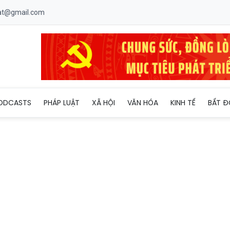
uat@gmail.com
ng mua bán hơn 1.780 đầu thuốc lá điện tử chứa ma túy etomidat
ODCASTS
PHÁP LUẬT
XÃ HỘI
VĂN HÓA
KINH TẾ
BẤT Đ