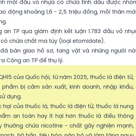
định mỗi đầu vỏ nhựa có chứa tinh dầu được nhó
ao động khoảng 1,6 - 2,5 triệu đồng, mỗi thân má
ng.
g an TP qua giám định kết luận 1.783 đầu vỏ nhự
 có chứa chất ma túy (loại etomidate).
ã bàn giao hồ sơ, tang vật và những người nà
a Công an TP để thụ lý.
H15 của Quốc hội, từ năm 2025, thuốc lá điện tử,
n phẩm bị cấm sản xuất, kinh doanh, nhập khẩu,
sử dụng.
hại của thuốc lá, thuốc lá điện tử, thuốc lá nung
hẩm an toàn hay ít hại hơn thuốc lá điếu thông
 thường chứa nicotine - chất gây nghiện mạnh,
mạch, hô hấp, tiêu hóa, não bộ và làm tăng nguy