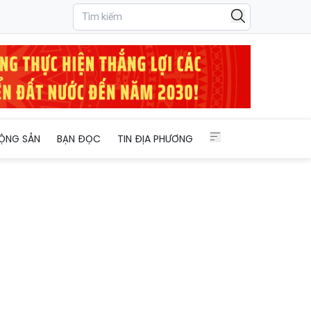
e
ỘNG SẢN
BẠN ĐỌC
TIN ĐỊA PHƯƠNG