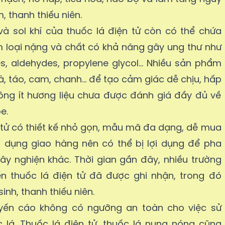
m, thanh thiếu niên.
và sol khí của thuốc lá điện tử còn có thể chứa
m loại nặng và chất có khả năng gây ung thư như
s, aldehydes, propylene glycol… Nhiều sản phẩm
, táo, cam, chanh… để tạo cảm giác dễ chịu, hấp
hông ít hương liệu chưa được đánh giá đầy đủ về
e.
n tử có thiết kế nhỏ gọn, mẫu mã đa dạng, dễ mua
 dụng giao hàng nên có thể bị lợi dụng để pha
ây nghiện khác. Thời gian gần đây, nhiều trường
n thuốc lá điện tử đã được ghi nhận, trong đó
inh, thanh thiếu niên.
uyến cáo không có ngưỡng an toàn cho việc sử
lá. Thuốc lá điện tử, thuốc lá nung nóng cũng