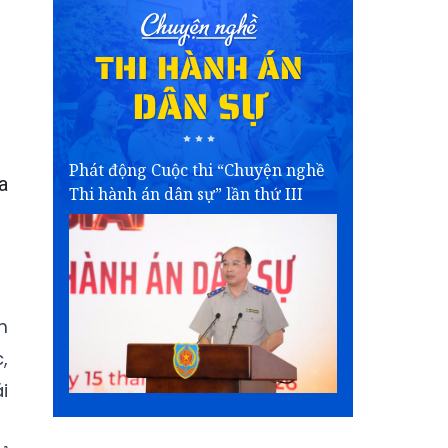
Phát động Cuộc thi “Chuyện nghề
a
Thi hành án dân sự” lần thứ III
m
,
i