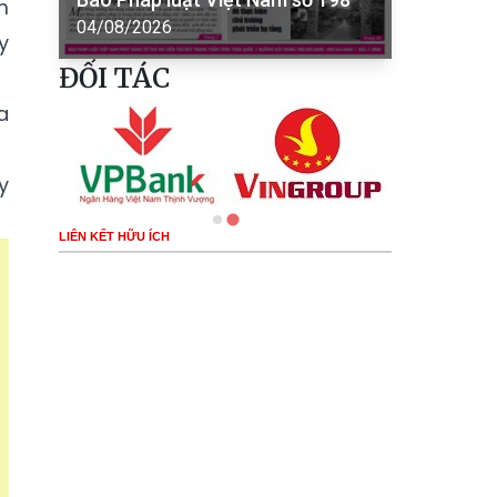
m
04/08/2026
y
ĐỐI TÁC
a
y
LIÊN KẾT HỮU ÍCH