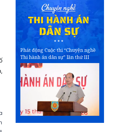
Phát động Cuộc thi “Chuyện nghề
Thi hành án dân sự” lần thứ III
ố
,
a
h
t