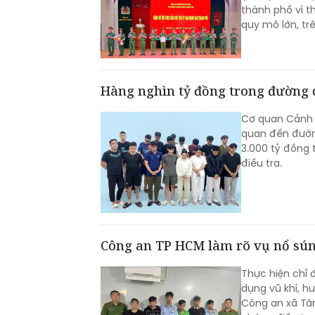
thành phố vì t
quy mô lớn, tr
Hàng nghìn tỷ đồng trong đường 
Cơ quan Cảnh s
quan đến đường
3.000 tỷ đồng 
điều tra.
Công an TP HCM làm rõ vụ nổ súng
Thực hiện chỉ
dụng vũ khí, h
Công an xã Tân