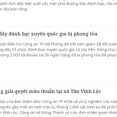
hành tích đặc biệt xuất sắc triệt phá đường dây đánh bạc, rửa ti
ên địa bàn rộng.
dây đánh bạc xuyên quốc gia bị phong tỏa
át điều tra Công an TP Hải Phòng đã bắt tạm giam 28 đối tượn
 dây tổ chức đánh bạc xuyên quốc gia và rửa tiền. Đáng chú 
trong 2.003 tài khoản tại 36 ngân hàng đã bị phong tỏa để phục
 giải quyết mâu thuẫn tại xã Tân Vĩnh Lộc
 đạo của Ban Giám đốc Công an TP HCM về xử lý nghiêm các hàn
ung khí gây mất an ninh trật tự, Phòng Cảnh sát hình sự đã phối
 Vĩnh Lộc, Công an xã Đông Thạnh và các đơn vị liên quan nha