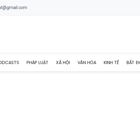
uat@gmail.com
 trong vụ săn bắt voọc bạc Đông Dương tại Vườn Quốc gia Phú Qu
ODCASTS
PHÁP LUẬT
XÃ HỘI
VĂN HÓA
KINH TẾ
BẤT Đ