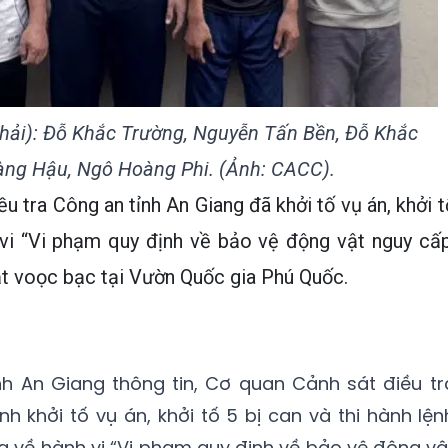
 phải): Đỗ Khắc Trường, Nguyễn Tấn Bền, Đỗ Khắc
ng Hậu, Ngô Hoàng Phi. (Ảnh: CACC).
u tra Công an tỉnh An Giang đã khởi tố vụ án, khởi t
 vi “Vi phạm quy định về bảo vệ động vật nguy cấp
ắt voọc bạc tại Vườn Quốc gia Phú Quốc.
nh An Giang thông tin, Cơ quan Cảnh sát điều tr
h khởi tố vụ án, khởi tố 5 bị can và thi hành lện
a về hành vi “Vi phạm quy định về bảo vệ động vậ