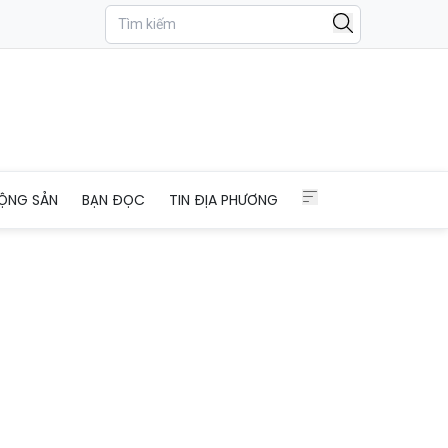
ốc
ỘNG SẢN
BẠN ĐỌC
TIN ĐỊA PHƯƠNG