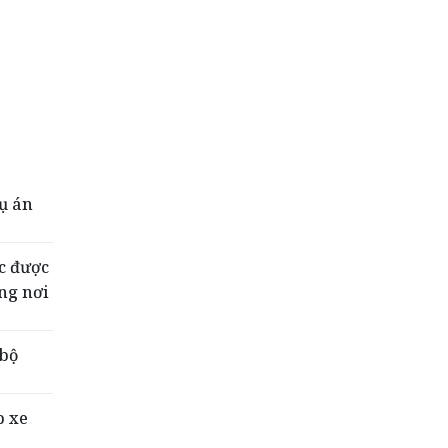
vụ án
ắc được
ng nơi
 bộ
p xe