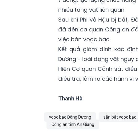
nhiều tang vật liên quan.
Sau khi Phi và Hậu bị bắt,
đã đến cơ quan Công an đầu 
việc bán voọc bạc.
Kết quả giám định xác định
Dương - loài động vật nguy c
Hiện Cơ quan Cảnh sát điều
điều tra, làm rõ các hành vi 
Thanh Hà
voọc bạc Đông Dương
săn bắt voọc bạc
Công an tỉnh An Giang