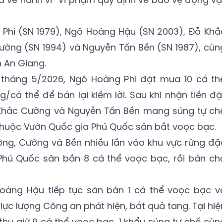
Phi (SN 1979), Ngô Hoàng Hậu (SN 2003), Đỗ Khắ
ường (SN 1994) và Nguyễn Tấn Bền (SN 1987), cùn
h An Giang.
a tháng 5/2026, Ngô Hoàng Phi đặt mua 10 cá th
g/cá thể để bán lại kiếm lời. Sau khi nhận tiền đặ
 Khắc Cường và Nguyễn Tấn Bền mang súng tự ch
thuộc Vườn Quốc gia Phú Quốc săn bắt voọc bạc.
ờng, Cường và Bền nhiều lần vào khu vực rừng đặ
hú Quốc săn bắn 8 cá thể voọc bạc, rồi bán ch
oàng Hậu tiếp tục săn bắn 1 cá thể voọc bạc v
ị lực lượng Công an phát hiện, bắt quả tang. Tại hiệ
thu giữ 9 cá thể voọc bạc, 1 khẩu súng tự chế cùn