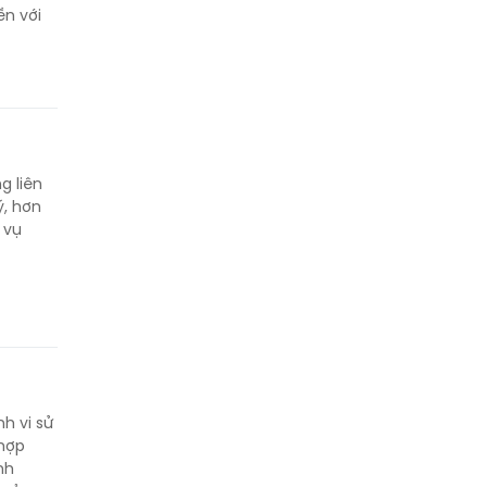
ền với
g liên
ý, hơn
 vụ
h vi sử
 hợp
nh