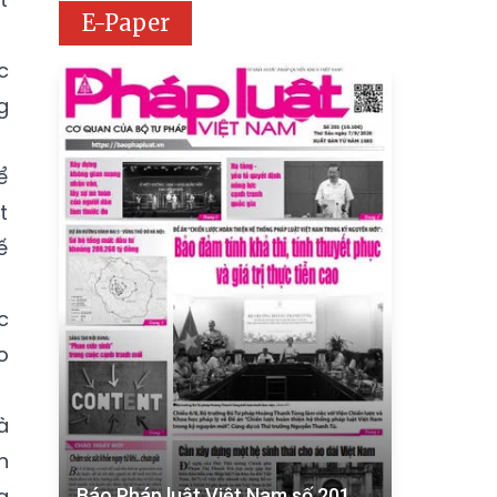
E-Paper
c
g
ể
t
ế
c
o
à
n
g
Báo Pháp luật Việt Nam số 201