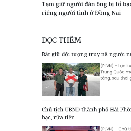
Tạm giữ người đàn ông bị tố bạ
riêng người tình ở Đồng Nai
ĐỌC THÊM
Bắt giữ đối tượng truy nã người n
(PLVN) - Lực l
Trung Quốc một
tăng, sau thời 
Chủ tịch UBND thành phố Hải Phòn
bạc, rửa tiền
(PLVN) - Chủ t