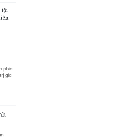
 tội
liên
o phía
rị gia
nh
an