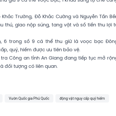
 Đỗ Khắc Trường, Đỗ Khắc Cường và Nguyễn Tấn Bề
thú, giao nộp súng, tang vật và số tiền thu lợi t
, 6 trong số 9 cá thể thu giữ là voọc bạc Đôn
ấp, quý, hiếm được ưu tiên bảo vệ.
 tra Công an tỉnh An Giang đang tiếp tục mở rộn
và đối tượng có liên quan.
Vườn Quốc gia Phú Quốc
động vật nguy cấp quý hiếm