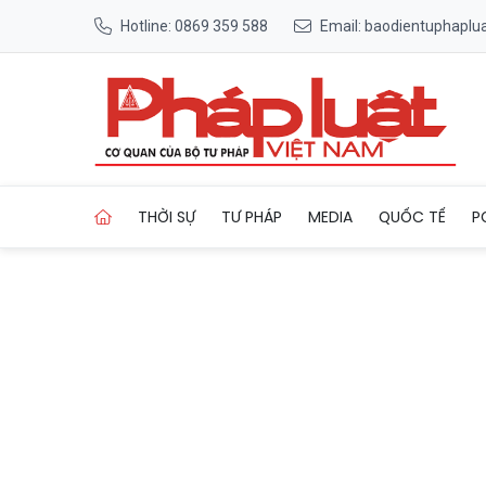
Hotline: 0869 359 588
Email: baodientuphapl
Trang chủ Khởi tố 5 bị can
THỜI SỰ
TƯ PHÁP
MEDIA
QUỐC TẾ
P