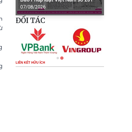
07/08/2026
n
ĐỐI TÁC
ừ
g
LIÊN KẾT HỮU ÍCH
g