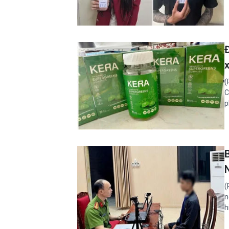
Đ
(
C
p
B
(
n
h