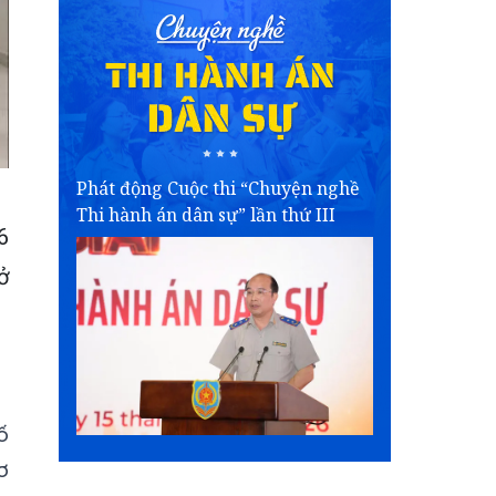
Phát động Cuộc thi “Chuyện nghề
Thi hành án dân sự” lần thứ III
6
ở
ố
ơ