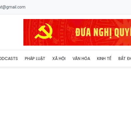
uat@gmail.com
ở Hà Nội bán bóng cười cho khách
ODCASTS
PHÁP LUẬT
XÃ HỘI
VĂN HÓA
KINH TẾ
BẤT Đ