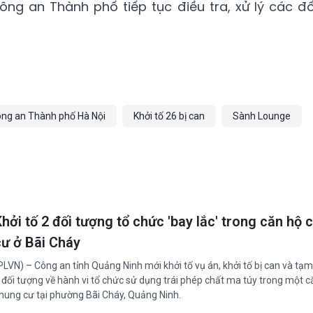
ng an Thành phố tiếp tục điều tra, xử lý các đố
ng an Thành phố Hà Nội
Khởi tố 26 bị can
Sành Lounge
hởi tố 2 đối tượng tổ chức 'bay lắc' trong căn hộ
cư ở Bãi Cháy
PLVN) – Công an tỉnh Quảng Ninh mới khởi tố vụ án, khởi tố bị can và tạ
 đối tượng về hành vi tổ chức sử dụng trái phép chất ma túy trong một c
hung cư tại phường Bãi Cháy, Quảng Ninh.