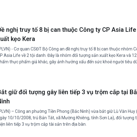
ề nghị truy tố 8 bị can thuộc Công ty CP Asia Life
xuất kẹo Kera
PLVN) - Cơ quan CSĐT Bộ Công an đề nghị truy tố 8 bị can thuộc nhóm C
P Asia Life về 2 tội danh. Đây là nhóm đối tượng sản xuất kẹo Kera và 12
hẩm thực phẩm giả khác, gây ảnh hưởng xấu đến sức khoẻ người tiêu d
ắt giữ đối tượng gây liên tiếp 3 vụ trộm cắp tại B
Ninh
PLVN) – Công an phường Tiền Phong (Bắc Ninh) vừa bắt giữ Lù Văn Huy 
gày 10/10/2008, trú Bản Tát, xã Mường Khiêng, tỉnh Sơn La), đối tượng 
iện liên tiếp 3 vụ trộm cắp tài sản trên địa bàn.