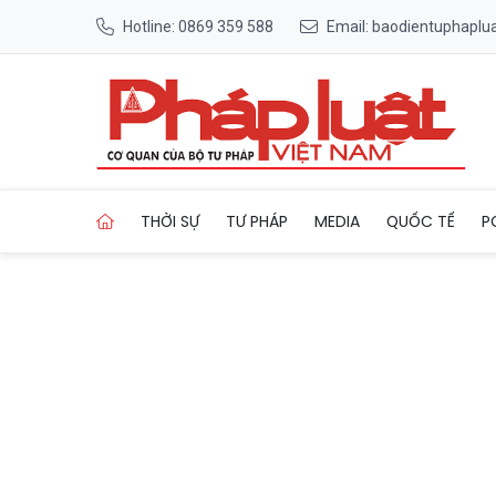
Hotline: 0869 359 588
Email: baodientuphapl
Trang chủ Khởi tố 26 người 
THỜI SỰ
TƯ PHÁP
MEDIA
QUỐC TẾ
P