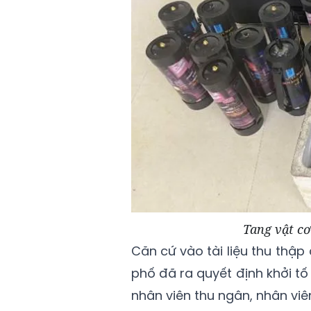
Tang vật cơ
Căn cứ vào tài liệu thu thậ
phố đã ra quyết định khởi tố
nhân viên thu ngân, nhân viê