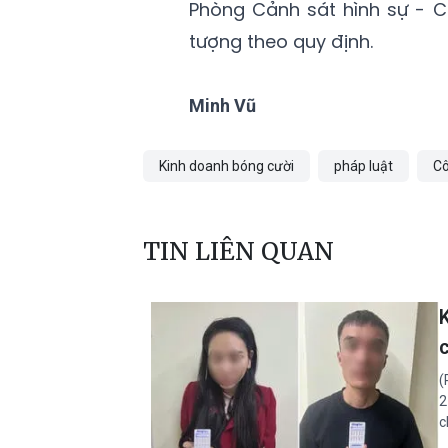
Phòng Cảnh sát hình sự - Cô
tượng theo quy định.
Minh Vũ
Kinh doanh bóng cười
pháp luật
Cô
TIN LIÊN QUAN
K
(
2
c