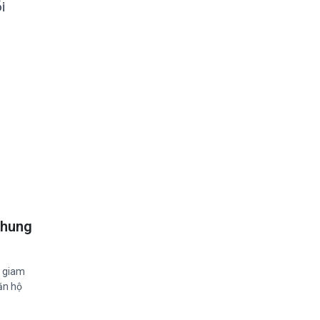
i
 chung
m giam
ăn hộ