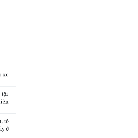
p xe
 tội
liên
, tổ
úy ở