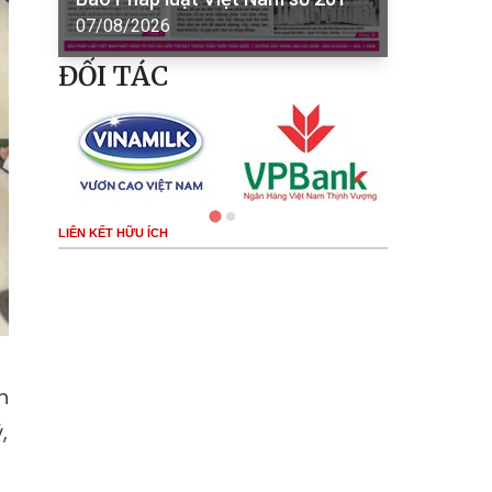
07/08/2026
ĐỐI TÁC
LIÊN KẾT HỮU ÍCH
h
,