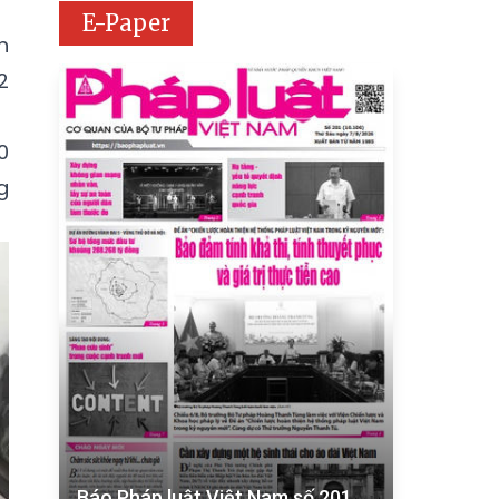
E-Paper
h
2
0
g
Báo Pháp luật Việt Nam số 201