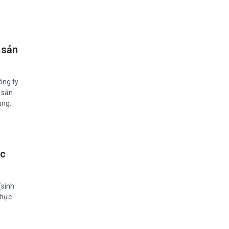
 sản
ông ty
 sản
ùng.
ắc
(sinh
thực