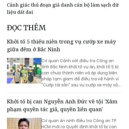
Khởi tố hai người sản xuất “thuốc Đông y gia
truyền” trộn tân dược
Cảnh giác thủ đoạn giả danh cán bộ làm sạch dữ
liệu đất đai
ĐỌC THÊM
Khởi tố 5 thiếu niên trong vụ cướp xe máy
giữa đêm ở Bắc Ninh
Cơ quan Cảnh sát điều tra Công an
tỉnh Bắc Ninh khởi tố vụ án, khởi tố 5 bị
can chưa thành niên và áp dụng biện
pháp tạm giam để điều tra về hành vi
"Cướp tài sản" sau vụ cướp xe máy xảy
ra trên địa bàn xã Xuân Cẩm.
Khởi tố bị can Nguyễn Anh Đức về tội 'Xâm