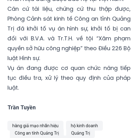
Công nghệ xác định toàn bộ số hàng hóa
thu giữ có gắn dấu hiệu, logo giả mạo các
nhãn hiệu đang được bảo hộ tại Việt Nam.
Căn cứ tài liệu, chứng cứ thu thập được,
Phòng Cảnh sát kinh tế Công an tỉnh Quảng
Trị đã khởi tố vụ án hình sự, khởi tố bị can
đối với B.V.A. và Tr.T.H. về tội “Xâm phạm
quyền sở hữu công nghiệp” theo Điều 226 Bộ
luật Hình sự.
Vụ án đang được cơ quan chức năng tiếp
tục điều tra, xử lý theo quy định của pháp
luật.
Trần Tuyền