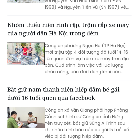
Cơ quan Cảnh sát điều tra Công an
tỉnh Hà Tĩnh mới ra Quyết định khởi tố
vụ án, khởi tố bị can và tạm giam đối
với Nguyễn Văn Nhớ (sinh năm - SN
1998) và Nguyễn Tiến Vũ (SN 1997) về
tội "Tổ chức sử dụng trái phép chất ma
túy"; đồng thời khởi tố bị can, tạm giam
Nhóm thiếu niên rình rập, trộm cắp xe máy
Nguyễn Quang Vinh (SN 1995) và Trần
của người dân Hà Nội trong đêm
Mạnh Cường (SN 2003) về tội "Mua bán
trái phép chất ma túy".
Công an phường Ngọc Hà (TP Hà Nội)
mới triệu tập 4 đối tượng độ tuổi 14-16
liên quan đến vụ trộm xe máy trên địa
bàn. Quá trình làm việc với lực lượng
chức năng, các đối tượng khai còn
thực hiện vụ trộm khác ở phường Đông
Ngạc.
Bắt giữ nam thanh niên hiếp dâm bé gái
dưới 16 tuổi quen qua facebook
Công an xã Văn Giang phối hợp Phòng
Cảnh sát hình sự Công an tỉnh Hưng