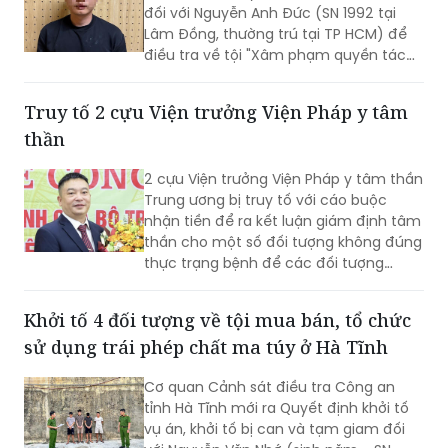
phạm quyền tác giả, quyền liên quan'
Cơ quan An ninh điều tra Công an TP
HCM mới ra Quyết định khởi tố bị can
đối với Nguyễn Anh Đức (SN 1992 tại
Lâm Đồng, thường trú tại TP HCM) để
điều tra về tội "Xâm phạm quyền tác
giả, quyền liên quan" theo khoản 2 Điều
225 Bộ luật Hình sự năm 2015.
Truy tố 2 cựu Viện trưởng Viện Pháp y tâm
thần
2 cựu Viện trưởng Viện Pháp y tâm thần
Trung ương bị truy tố với cáo buộc
nhận tiền để ra kết luận giám định tâm
thần cho một số đối tượng không đúng
thực trạng bệnh để các đối tượng
được đi chữa bệnh bắt buộc.
Khởi tố 4 đối tượng về tội mua bán, tổ chức
sử dụng trái phép chất ma túy ở Hà Tĩnh