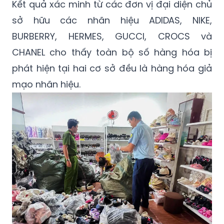
chứng từ hợp pháp, có dấu hiệu giả mạo
các nhãn hiệu CROCS, CHANEL và HERMES.
Kết quả xác minh từ các đơn vị đại diện chủ
sở hữu các nhãn hiệu ADIDAS, NIKE,
BURBERRY, HERMES, GUCCI, CROCS và
CHANEL cho thấy toàn bộ số hàng hóa bị
phát hiện tại hai cơ sở đều là hàng hóa giả
mạo nhãn hiệu.