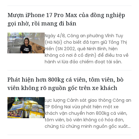
Yên truy xét, bắt giữ Sùng A Trình sau
khi nhận trình báo của bé gái 15 tuổi về
việc bị đối tượng hiếp dâm.
Mượn iPhone 17 Pro Max của đồng nghiệp
gọi nhờ, rồi mang đi bán
Ngày 4/8, Công an phường Vĩnh Tuy
(Hà Nội) cho biết đã tạm giữ Tống Thị
Hiền (SN 2002, quê Ninh Bình, hiện
không có nơi ở cố định) để điều tra về
hành vi lừa đảo chiếm đoạt tài sản.
Phát hiện hơn 800kg cá viên, tôm viên, bò
viên không rõ nguồn gốc trên xe khách
Lực lượng Cảnh sát giao thông Công an
TP Đồng Nai vừa phát hiện một xe
khách vận chuyển hơn 800kg cá viên,