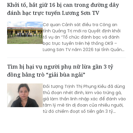
tôm viên, bò viên không có hóa đơn,
chứng từ chứng minh nguồn gốc xuất
xứ. Toàn bộ số thực phẩm được vận
chuyển chung với nhiều loại hàng hóa
Khởi tố, bắt giữ 16 bị can trong đường dây
khác trong khoang hành lý, không bảo
đánh bạc trực tuyến Lương Sơn TV
đảm điều kiện an toàn thực phẩm.
Cơ quan Cảnh sát điều tra Công an
tỉnh Quảng Trị mới ra Quyết định khởi
tố vụ án “Tổ chức đánh bạc và đánh
bạc trực tuyến trên hệ thống OK9 –
Lương Sơn TV năm 2026 tại tỉnh Quảng
Trị và các tỉnh, thành phố liên quan”;
đồng thời khởi tố 16 bị can về các tội Tổ
​Tìm bị hại vụ người phụ nữ lừa gần 3 tỷ
chức đánh bạc và Đánh bạc theo quy
đồng bằng trò “giải bùa ngải”
định của Bộ luật Hình sự.
Đối tượng Trịnh Thị Phụng Kiều đã dùng
thủ đoạn nhét đinh, kim vào trứng gà,
giả làm thần linh nhập xác để đánh vào
tâm lý mê tín dị đoan của nhiều người,
từ đó chiếm đoạt số tiền gần 3 tỷ