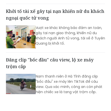
đã được Viện KSND TP HCM phê chuẩn.
Khởi tố tài xế gây tại nạn khiến nữ du khách
ngoại quốc tử vong
Vượt xe khác không bảo đảm an toàn,
gây tai nạn giao thông, khiến nữ du
khách người Anh tử vong, tài xế ở Tuyên
Quang bị khởi tố.
Đăng clip "bốc đầu" câu view, lộ xe máy
trộm cắp
Nam thanh niên ở Hà Tĩnh đăng clip
"bốc đầu" xe máy lên TikTok để câu
view. Qua xác minh, công an còn phát
hiện chiếc xe là tang vật trộm cắp.​