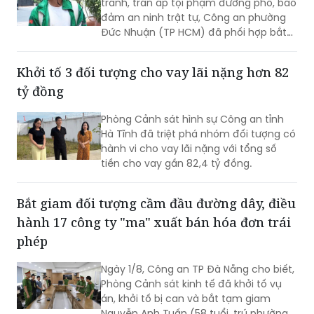
tranh, trấn áp tội phạm đường phố, bảo
đảm an ninh trật tự, Công an phường
Đức Nhuận (TP HCM) đã phối hợp bắt
giữ một đối tượng thực hiện hành vi
cướp giật tài sản, đồng thời chuyển vụ
Khởi tố 3 đối tượng cho vay lãi nặng hơn 82
việc đến Văn phòng Cơ quan Cảnh sát
tỷ đồng
điều tra Công an TP HCM để điều tra
theo quy định.
Phòng Cảnh sát hình sự Công an tỉnh
Hà Tĩnh đã triệt phá nhóm đối tượng có
hành vi cho vay lãi nặng với tổng số
tiền cho vay gần 82,4 tỷ đồng.
Bắt giam đối tượng cầm đầu đường dây, điều
hành 17 công ty "ma" xuất bán hóa đơn trái
phép
Ngày 1/8, Công an TP Đà Nẵng cho biết,
Phòng Cảnh sát kinh tế đã khởi tố vụ
án, khởi tố bị can và bắt tạm giam
Nguyễn Anh Tuấn (58 tuổi, trú phường