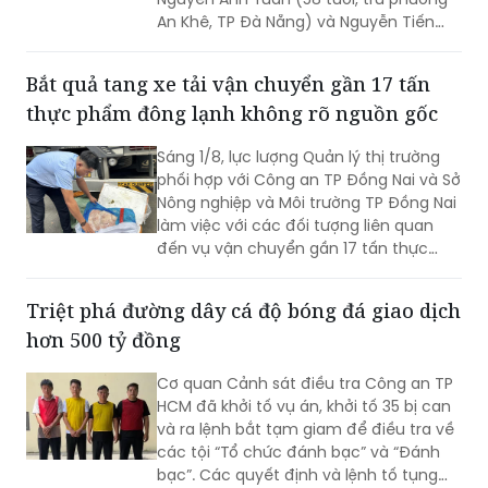
An Khê, TP Đà Nẵng) và Nguyễn Tiến
Trãi (43 tuổi, trú TPHCM) để điều tra về
hành vi in, phát hành, mua bán trái
Bắt quả tang xe tải vận chuyển gần 17 tấn
phép hóa đơn.
thực phẩm đông lạnh không rõ nguồn gốc
Sáng 1/8, lực lượng Quản lý thị trường
phối hợp với Công an TP Đồng Nai và Sở
Nông nghiệp và Môi trường TP Đồng Nai
làm việc với các đối tượng liên quan
đến vụ vận chuyển gần 17 tấn thực
phẩm đông lạnh không rõ nguồn gốc
xuất xứ, không có giấy tờ hợp pháp.
Triệt phá đường dây cá độ bóng đá giao dịch
hơn 500 tỷ đồng
Cơ quan Cảnh sát điều tra Công an TP
HCM đã khởi tố vụ án, khởi tố 35 bị can
và ra lệnh bắt tạm giam để điều tra về
các tội “Tổ chức đánh bạc” và “Đánh
bạc”. Các quyết định và lệnh tố tụng