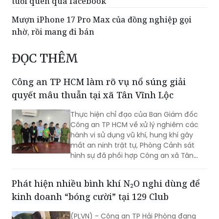
tuổi quen qua facebook
Mượn iPhone 17 Pro Max của đồng nghiệp gọi
nhờ, rồi mang đi bán
ĐỌC THÊM
Công an TP HCM làm rõ vụ nổ súng giải
quyết mâu thuẫn tại xã Tân Vĩnh Lộc
Thực hiện chỉ đạo của Ban Giám đốc
Công an TP HCM về xử lý nghiêm các
hành vi sử dụng vũ khí, hung khí gây
mất an ninh trật tự, Phòng Cảnh sát
hình sự đã phối hợp Công an xã Tân
Vĩnh Lộc, Công an xã Đông Thạnh và
các đơn vị liên quan nhanh chóng điều
Phát hiện nhiều bình khí N₂O nghi dùng để
tra, làm rõ vụ “Cố ý gây thương tích” và
kinh doanh “bóng cười” tại 129 Club
“Gây rối trật tự công cộng” xảy ra ngày
30/7 tại ấp 14, xã Tân Vĩnh Lộc.
(PLVN) - Công an TP Hải Phòng đang