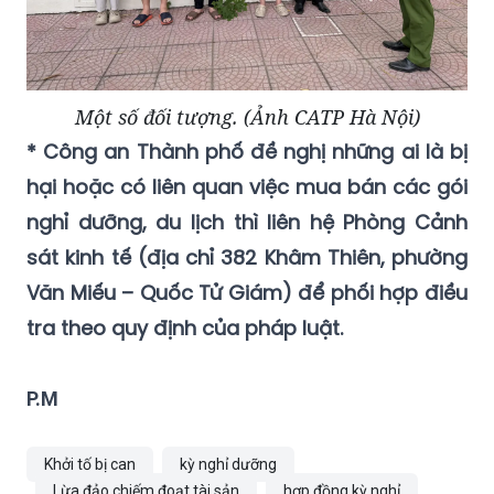
Một số đối tượng. (Ảnh CATP Hà Nội)
* Công an Thành phố đề nghị những ai là bị
hại hoặc có liên quan việc mua bán các gói
nghỉ dưỡng, du lịch thì liên hệ Phòng Cảnh
sát kinh tế (địa chỉ 382 Khâm Thiên, phường
Văn Miếu – Quốc Tử Giám) để phối hợp điều
tra theo quy định của pháp luật.
P.M
Khởi tố bị can
kỳ nghỉ dưỡng
Lừa đảo chiếm đoạt tài sản
hợp đồng kỳ nghỉ