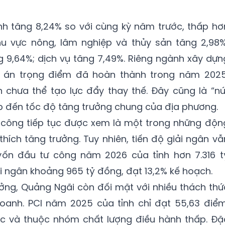
nh tăng 8,24% so với cùng kỳ năm trước, thấp hơ
hu vực nông, lâm nghiệp và thủy sản tăng 2,98%
 9,64%; dịch vụ tăng 7,49%. Riêng ngành xây dựn
ự án trọng điểm đã hoàn thành trong năm 2025
 chưa thể tạo lực đẩy thay thế. Đây cũng là “nú
ếp đến tốc độ tăng trưởng chung của địa phương.
ư công tiếp tục được xem là một trong những độn
thích tăng trưởng. Tuy nhiên, tiến độ giải ngân vẫ
ốn đầu tư công năm 2026 của tỉnh hơn 7.316 t
 ngân khoảng 965 tỷ đồng, đạt 13,2% kế hoạch.
ưởng, Quảng Ngãi còn đối mặt với nhiều thách thứ
doanh. PCI năm 2025 của tỉnh chỉ đạt 55,63 điểm
c và thuộc nhóm chất lượng điều hành thấp. Đặ