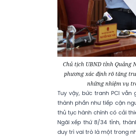
Chủ tịch UBND tỉnh Quảng N
phương xác định rõ tăng trư
những nhiệm vụ trọ
Tuy vậy, bức tranh PCI vẫn 
thành phần như tiếp cận ngu
thủ tục hành chính có cải thi
Ngãi xếp thứ 8/34 tỉnh, thà
duy trì vai trò là một trong 