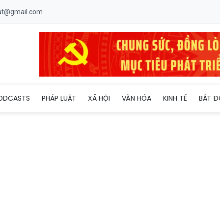
uat@gmail.com
 nghẽn” để Quảng Ngãi bứt tốc tăng trưởng
ODCASTS
PHÁP LUẬT
XÃ HỘI
VĂN HÓA
KINH TẾ
BẤT Đ