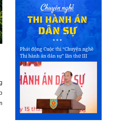
Phát động Cuộc thi “Chuyện nghề
Thi hành án dân sự” lần thứ III
g
p
n