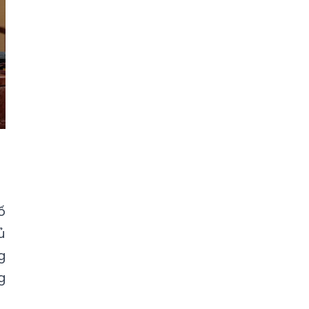
ố
ủ
g
g