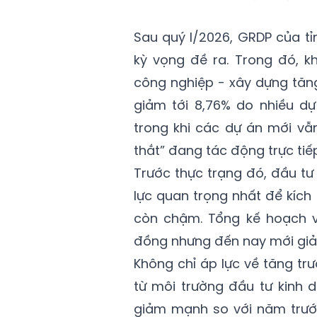
Sau quý I/2026, GRDP của tỉ
kỳ vọng đề ra. Trong đó, k
công nghiệp - xây dựng tăng
giảm tới 8,76% do nhiều d
trong khi các dự án mới vẫn
thắt” đang tác động trực ti
Trước thực trạng đó, đầu t
lực quan trọng nhất để kích 
còn chậm. Tổng kế hoạch v
đồng nhưng đến nay mới giải
Không chỉ áp lực về tăng tr
từ môi trường đầu tư kinh 
giảm mạnh so với năm trướ