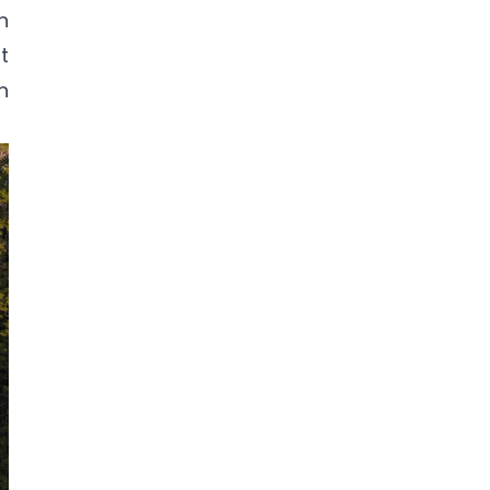
n
t
n