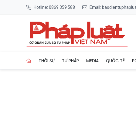
Hotline: 0869 359 588
Email: baodientuphapl
Trang chủ Khơi thông “điểm
THỜI SỰ
TƯ PHÁP
MEDIA
QUỐC TẾ
P