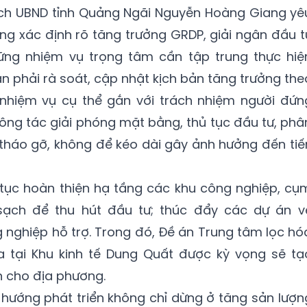
tịch UBND tỉnh Quảng Ngãi Nguyễn Hoàng Giang yê
ng xác định rõ tăng trưởng GRDP, giải ngân đầu t
hững nhiệm vụ trọng tâm cần tập trung thực hiệ
uan phải rà soát, cập nhật kịch bản tăng trưởng the
 nhiệm vụ cụ thể gắn với trách nhiệm người đứn
ông tác giải phóng mặt bằng, thủ tục đầu tư, phâ
tháo gỡ, không để kéo dài gây ảnh hưởng đến tiế
 tục hoàn thiện hạ tầng các khu công nghiệp, cụ
sạch để thu hút đầu tư; thúc đẩy các dự án v
g nghiệp hỗ trợ. Trong đó, Đề án Trung tâm lọc hó
 tại Khu kinh tế Dung Quất được kỳ vọng sẽ tạ
n cho địa phương.
h hướng phát triển không chỉ dừng ở tăng sản lượn