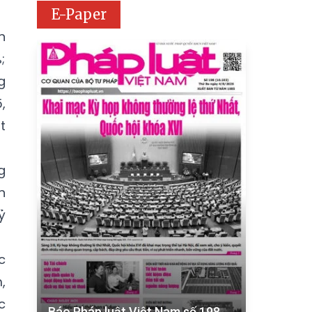
E-Paper
n
;
g
,
t
g
n
ỷ
c
,
c
Báo Pháp luật Việt Nam số 198