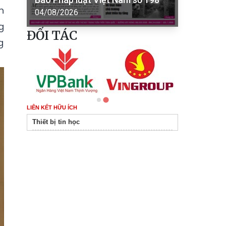
h
04/08/2026
g
ĐỐI TÁC
g
LIÊN KẾT HỮU ÍCH
Thiết bị tin học