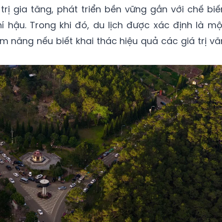
rị gia tăng, phát triển bền vững gắn với chế biế
hí hậu. Trong khi đó, du lịch được xác định là mộ
ềm năng nếu biết khai thác hiệu quả các giá trị vă