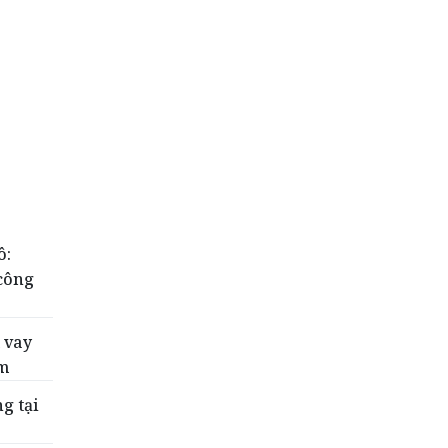
ô:
 công
 vay
ăm
g tại