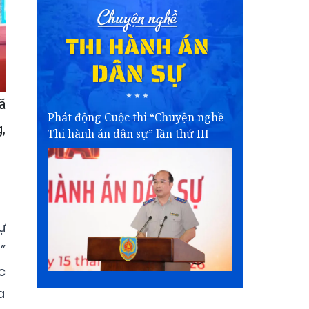
ã
Phát động Cuộc thi “Chuyện nghề
,
Thi hành án dân sự” lần thứ III
ự
”
c
a