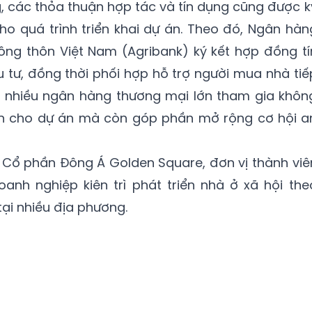
g, các thỏa thuận hợp tác và tín dụng cũng được k
cho quá trình triển khai dự án. Theo đó, Ngân hàn
ông thôn Việt Nam (Agribank) ký kết hợp đồng tí
u tư, đồng thời phối hợp hỗ trợ người mua nhà tiế
ệc nhiều ngân hàng thương mại lớn tham gia khôn
n cho dự án mà còn góp phần mở rộng cơ hội a
 Cổ phần Đông Á Golden Square, đơn vị thành viê
nh nghiệp kiên trì phát triển nhà ở xã hội the
ại nhiều địa phương.