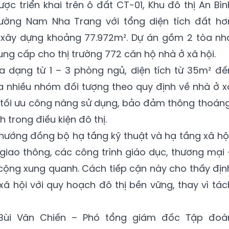
c triển khai trên ô đất CT-01, Khu đô thị An Bìn
hường Nam Nha Trang với tổng diện tích đất hơ
àn xây dựng khoảng 77.972m². Dự án gồm 2 tòa nh
ung cấp cho thị trường 772 căn hộ nhà ở xã hội.
a dạng từ 1 – 3 phòng ngủ, diện tích từ 35m² đế
a nhiều nhóm đối tượng theo quy định về nhà ở x
 tối ưu công năng sử dụng, bảo đảm thông thoáng
h trong điều kiện đô thị.
ướng đồng bộ hạ tầng kỹ thuật và hạ tầng xã hội
 giao thông, các công trình giáo dục, thương mại 
cộng xung quanh. Cách tiếp cận này cho thấy địn
xã hội với quy hoạch đô thị bền vững, thay vì tác
 Bùi Văn Chiến – Phó tổng giám đốc Tập đoà