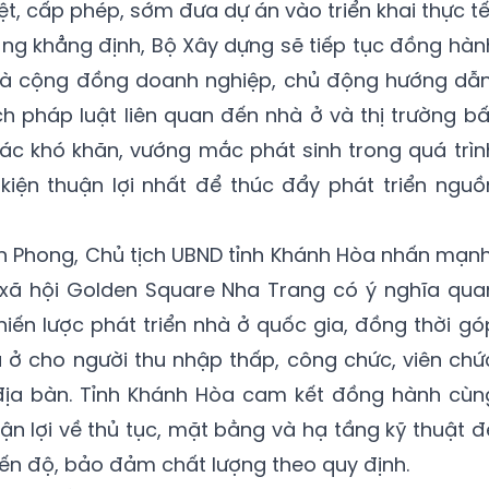
ệt, cấp phép, sớm đưa dự án vào triển khai thực tế
ng khẳng định, Bộ Xây dựng sẽ tiếp tục đồng hàn
và cộng đồng doanh nghiệp, chủ động hướng dẫn
ch pháp luật liên quan đến nhà ở và thị trường bấ
các khó khăn, vướng mắc phát sinh trong quá trìn
 kiện thuận lợi nhất để thúc đẩy phát triển nguồ
rần Phong, Chủ tịch UBND tỉnh Khánh Hòa nhấn mạnh
 xã hội Golden Square Nha Trang có ý nghĩa qua
hiến lược phát triển nhà ở quốc gia, đồng thời gó
 ở cho người thu nhập thấp, công chức, viên chứ
 địa bàn. Tỉnh Khánh Hòa cam kết đồng hành cùn
uận lợi về thủ tục, mặt bằng và hạ tầng kỹ thuật đ
iến độ, bảo đảm chất lượng theo quy định.