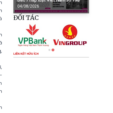
h
04/08/2026
n
ĐỐI TÁC
à
n
ã
,
LIÊN KẾT HỮU ÍCH
,
–
h
h
n