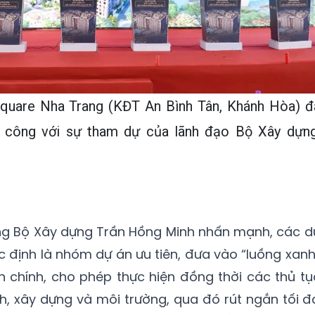
Square Nha Trang (KĐT An Bình Tân, Khánh Hòa) đ
i công với sự tham dự của lãnh đạo Bộ Xây dựng
rường Bộ Xây dựng Trần Hồng Minh nhấn mạnh, các d
c định là nhóm dự án ưu tiên, đưa vào “luồng xanh
nh chính, cho phép thực hiện đồng thời các thủ tụ
ch, xây dựng và môi trường, qua đó rút ngắn tối đ