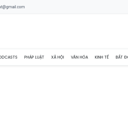
uat@gmail.com
Nhà ở xã hội Golden Square Nha Trang
ODCASTS
PHÁP LUẬT
XÃ HỘI
VĂN HÓA
KINH TẾ
BẤT Đ