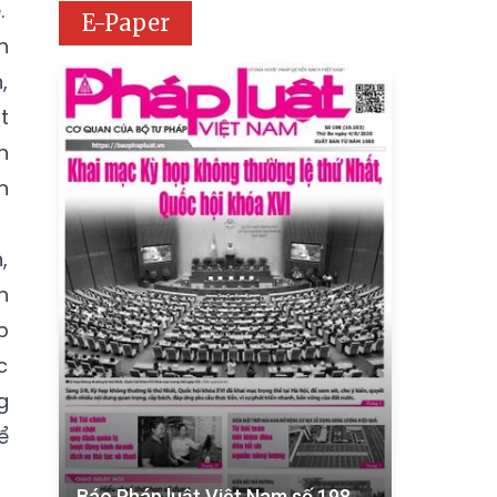
.
E-Paper
h
,
t
h
n
,
n
p
c
g
ể
Báo Pháp luật Việt Nam số 198