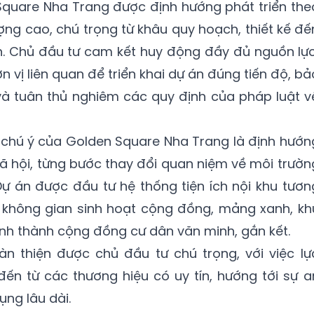
Square Nha Trang được định hướng phát triển the
ợng cao, chú trọng từ khâu quy hoạch, thiết kế đế
h. Chủ đầu tư cam kết huy động đầy đủ nguồn lực
 vị liên quan để triển khai dự án đúng tiến độ, bả
và tuân thủ nghiêm các quy định của pháp luật v
chú ý của Golden Square Nha Trang là định hướn
ã hội, từng bước thay đổi quan niệm về môi trườn
ự án được đầu tư hệ thống tiện ích nội khu tươn
c không gian sinh hoạt cộng đồng, mảng xanh, kh
ình thành cộng đồng cư dân văn minh, gắn kết.
n thiện được chủ đầu tư chú trọng, với việc lự
ị đến từ các thương hiệu có uy tín, hướng tới sự a
ụng lâu dài.