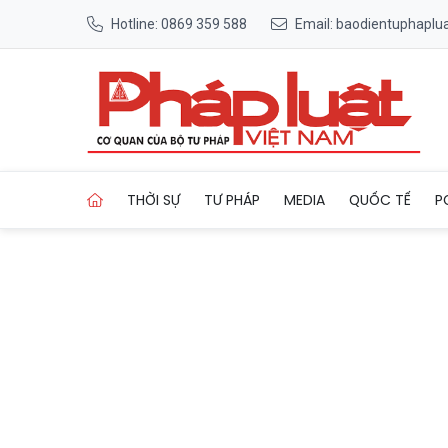
Hotline: 0869 359 588
Email: baodientuphapl
Trang chủ Khởi công Dự án 
THỜI SỰ
TƯ PHÁP
MEDIA
QUỐC TẾ
P