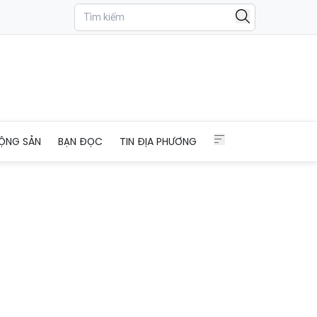
ỘNG SẢN
BẠN ĐỌC
TIN ĐỊA PHƯƠNG