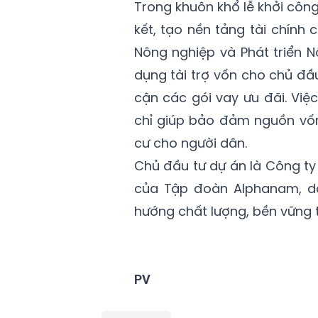
Trong khuôn khổ lễ khởi côn
kết, tạo nền tảng tài chính 
Nông nghiệp và Phát triển N
dụng tài trợ vốn cho chủ đầ
cận các gói vay ưu đãi. Vi
chỉ giúp bảo đảm nguồn vố
cư cho người dân.
Chủ đầu tư dự án là Công ty
của Tập đoàn Alphanam, doa
hướng chất lượng, bền vững t
PV